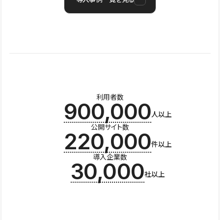
利用者数
900,000
人以上
公開サイト数
220,000
件以上
導入企業数
30,000
社以上