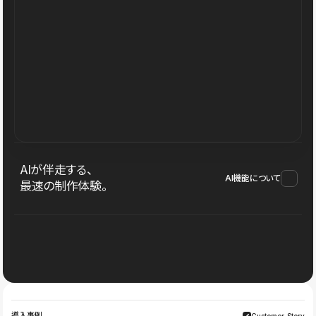
AIが伴走する、
AI機能について
最速の制作体験。
導入事例
Customer Story