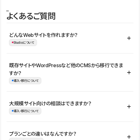
よくあるご質問
どんなWebサイトを作れますか？
Studioについて
コーポレートサイト、サービスサイト、LP、採用サイト、ブロ
既存サイトやWordPressなど他のCMSから移行できま
グ・メディア、イベントサイト、店舗・商品紹介サイト、ポートフ
すか？
ォリオなど幅広く制作できます。
導入・移行について
制作事例はこちら
はい。既存サイトの構成やコンテンツ、URLを整理したうえで、
大規模サイト向けの相談はできますか？
Studio上に再構築する形で移行できます。 WordPressの場合は、
導入・移行について
XMLファイルを使って投稿記事や固定ページ、カテゴリー、タグな
どの一部データをStudio CMSへインポートできます。ただし、サ
はい。アクセス規模が大きいサイトや、複数部門での運用、権限管
プランごとの違いはなんですか？
イト全体のデザインや設定がそのまま移行されるわけではないた