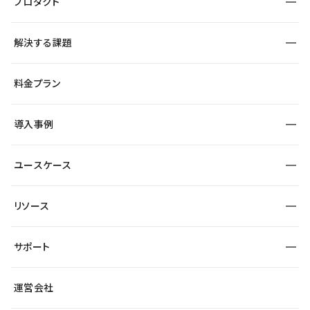
プロダクト
構築
解決する課題
デザインエディタ
CMS
サイト種別から探す
料金プラン
コーポレートサイト
フォーム
SEO
採用サイト
導入事例
運用
サービスサイト
サイト運用
事例インタビュー
業種から探す
ユースケース
セキュリティ
導入企業
宿泊・レジャー
大企業・エンタープライズ
ワークスペース
サイト制作事例
エンタメ
リソース
より自在に
制作会社
自治体
テンプレートを探す
Figma to Studio
広告代理店・コンサル
サポート
課題から探す
制作会社を探す
Lottie for Studio
スタートアップ
マーケターでのLP運用
総合窓口
サイト制作事例
アクセシビリティ
運営会社
飲食店
よくある質問
WordPressからの移行
ブログ