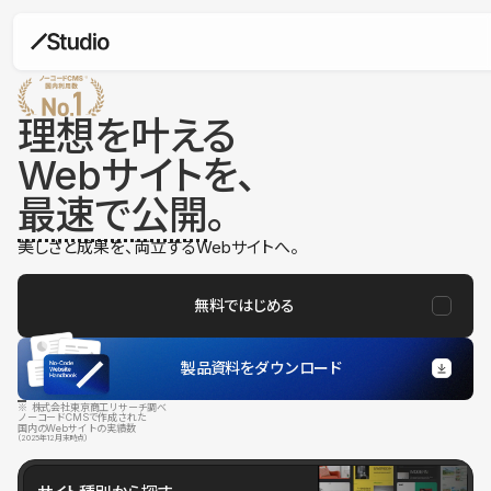
理想を叶える
Webサイトを、
最速で公開
。
美しさと成果を、両立するWebサイトへ。
無料ではじめる
製品資料をダウンロード
※ 株式会社東京商工リサーチ調べ
ノーコードCMSで作成された
国内のWebサイトの実績数
（2025年12月末時点）