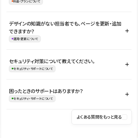
理、セキュリティ確認、既存システムとの連携など、個別の要件が
料金・プランについて
め、移行後にページ構成やデザイン、CMS設計、URL・リダイレク
ある場合はご相談いただけます。サイトの規模や運用体制に応じ
ト設定などの確認が必要です。
て、適したプランや進め方をご案内します。要件が固まりきってい
公開ページ数、バージョン履歴の期間、CMS利用数の上限、権限
デザインの知識がない担当者でも、ページを更新・追加
ない段階でも、お問い合わせください。
管理の有無などがプランごとに異なります。詳しくは料金プランペ
できますか？
お問合せはこちら
ージをご覧ください。
運用・更新について
料金プランはこちら
はい。CMSやコンポーネントを活用して更新範囲を設計しておく
セキュリティ対策について教えてください。
ことで、デザインを崩しにくい状態で運用できます。 さらにコン
セキュリティ・サポートについて
テンツ編集モードを使うと、編集できる範囲をテキスト・画像・ア
イコンなどに絞れるため、担当者ごとの見た目のばらつきを抑え
Studioでは、公開サイトやサービスを安全に利用できるよう、通信
困ったときのサポートはありますか？
ながらレイアウトに影響を与えずに更新作業を進めやすくなりま
の暗号化、データ保護、アクセス管理、脆弱性対策など、複数の観
セキュリティ・サポートについて
す。
点からセキュリティ対策を行っています。Studioで公開したサイト
はSSL/TLSによる通信暗号化に対応しており、悪質なスクリプトの
よくある質問をもっと見る
操作方法や機能については、ヘルプセンターでご確認いただけま
実行制限や、不正アクセス・攻撃への対策も実施しています。
す。編集、公開、CMS、フォーム、ドメイン設定など、目的に合
Studioのセキュリティ対策について
わせて記事を検索できます。有人サポート（チャット）は Mini プ