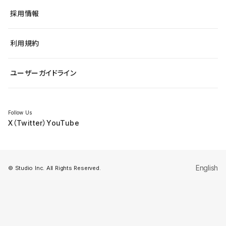
ヘルプセンター
小売・EC
サイト導線の変更
最新情報
採用情報
システムステータス
Studio Community
学習コンテンツ
利用規約
公式YouTube
全国ワークショップ
ユーザーガイドライン
セミナー
Follow Us
X（Twitter）
YouTube
English
© Studio Inc. All Rights Reserved.