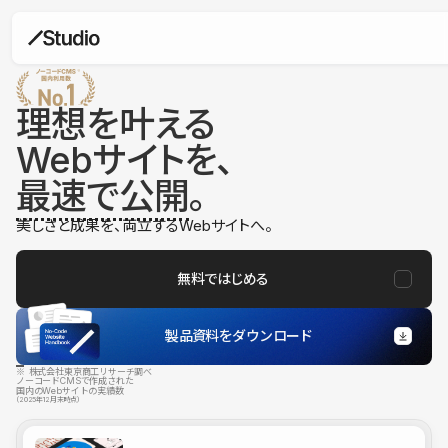
理想を叶える
Webサイトを、
最速で公開
。
美しさと成果を、両立するWebサイトへ。
無料ではじめる
製品資料をダウンロード
※ 株式会社東京商工リサーチ調べ
ノーコードCMSで作成された
国内のWebサイトの実績数
（2025年12月末時点）