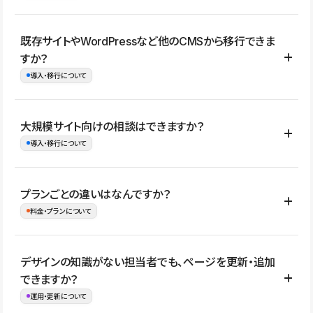
コーポレートサイト、サービスサイト、LP、採用サイト、ブロ
既存サイトやWordPressなど他のCMSから移行できま
グ・メディア、イベントサイト、店舗・商品紹介サイト、ポートフ
すか？
ォリオなど幅広く制作できます。
導入・移行について
制作事例はこちら
はい。既存サイトの構成やコンテンツ、URLを整理したうえで、
大規模サイト向けの相談はできますか？
Studio上に再構築する形で移行できます。 WordPressの場合は、
導入・移行について
XMLファイルを使って投稿記事や固定ページ、カテゴリー、タグな
どの一部データをStudio CMSへインポートできます。ただし、サ
はい。アクセス規模が大きいサイトや、複数部門での運用、権限管
プランごとの違いはなんですか？
イト全体のデザインや設定がそのまま移行されるわけではないた
理、セキュリティ確認、既存システムとの連携など、個別の要件が
料金・プランについて
め、移行後にページ構成やデザイン、CMS設計、URL・リダイレク
ある場合はご相談いただけます。サイトの規模や運用体制に応じ
ト設定などの確認が必要です。
て、適したプランや進め方をご案内します。要件が固まりきってい
公開ページ数、バージョン履歴の期間、CMS利用数の上限、権限
デザインの知識がない担当者でも、ページを更新・追加
ない段階でも、お問い合わせください。
管理の有無などがプランごとに異なります。詳しくは料金プランペ
できますか？
お問合せはこちら
ージをご覧ください。
運用・更新について
料金プランはこちら