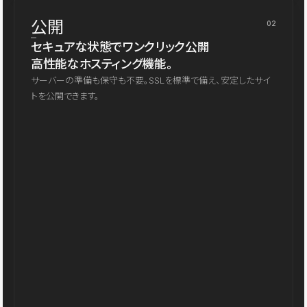
公開
02
セキュアな状態でワンクリック公開
高性能なホスティング機能。
サーバーの準備も保守も不要。SSLを標準で備え、安定したサイ
トを公開できます。