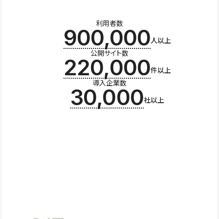
利用者数
900,000
人以上
公開サイト数
220,000
件以上
導入企業数
30,000
社以上