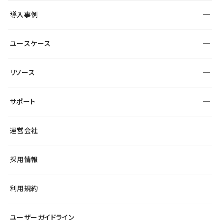
SEO
採用サイト
導入事例
運用
サービスサイト
サイト運用
事例インタビュー
業種から探す
ユースケース
セキュリティ
導入企業
宿泊・レジャー
大企業・エンタープライズ
ワークスペース
サイト制作事例
エンタメ
リソース
より自在に
制作会社
自治体
テンプレートを探す
Figma to Studio
広告代理店・コンサル
サポート
課題から探す
制作会社を探す
Lottie for Studio
スタートアップ
マーケターでのLP運用
総合窓口
サイト制作事例
アクセシビリティ
運営会社
飲食店
よくある質問
WordPressからの移行
ブログ
ヘルプセンター
小売・EC
サイト導線の変更
最新情報
採用情報
システムステータス
Studio Community
学習コンテンツ
利用規約
公式YouTube
全国ワークショップ
ユーザーガイドライン