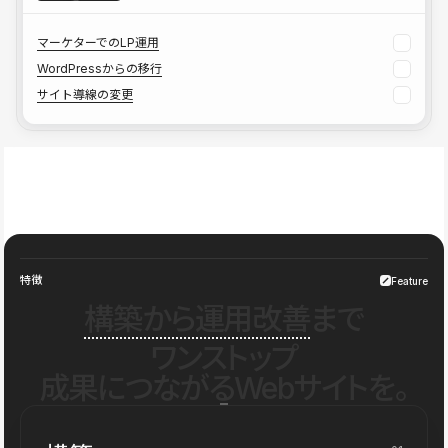
マーケターでのLP運用
WordPressからの移行
サイト導線の変更
特徴
Feature
構築から運用改善
まで
ワンストップ
成果につながるWebサイトを。