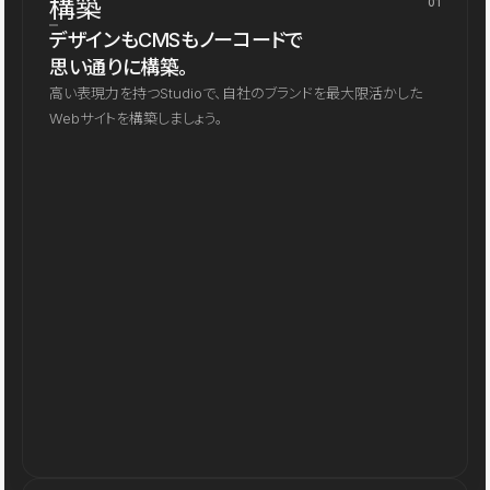
構築
01
デザインもCMSもノーコードで
思い通りに構築。
高い表現力を持つStudioで、自社のブランドを最大限活かした
Webサイトを構築しましょう。