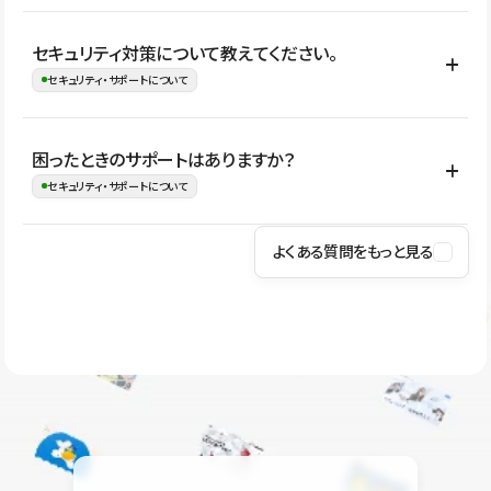
はい。CMSやコンポーネントを活用して更新範囲を設計しておく
セキュリティ対策について教えてください。
ことで、デザインを崩しにくい状態で運用できます。 さらにコン
セキュリティ・サポートについて
テンツ編集モードを使うと、編集できる範囲をテキスト・画像・ア
イコンなどに絞れるため、担当者ごとの見た目のばらつきを抑え
Studioでは、公開サイトやサービスを安全に利用できるよう、通信
困ったときのサポートはありますか？
ながらレイアウトに影響を与えずに更新作業を進めやすくなりま
の暗号化、データ保護、アクセス管理、脆弱性対策など、複数の観
セキュリティ・サポートについて
す。
点からセキュリティ対策を行っています。Studioで公開したサイト
はSSL/TLSによる通信暗号化に対応しており、悪質なスクリプトの
よくある質問をもっと見る
操作方法や機能については、ヘルプセンターでご確認いただけま
実行制限や、不正アクセス・攻撃への対策も実施しています。
す。編集、公開、CMS、フォーム、ドメイン設定など、目的に合
Studioのセキュリティ対策について
わせて記事を検索できます。有人サポート（チャット）は Mini プ
ラン以上のご契約プロジェクトでご利用いただけます。そのほか、
ユーザー同士で質問・相談できるコミュニティもご利用ください。
ヘルプセンターはこちら