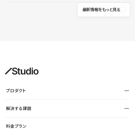
最新情報をもっと見る
プロダクト
構築
解決する課題
デザインエディタ
CMS
サイト種別から探す
料金プラン
コーポレートサイト
フォーム