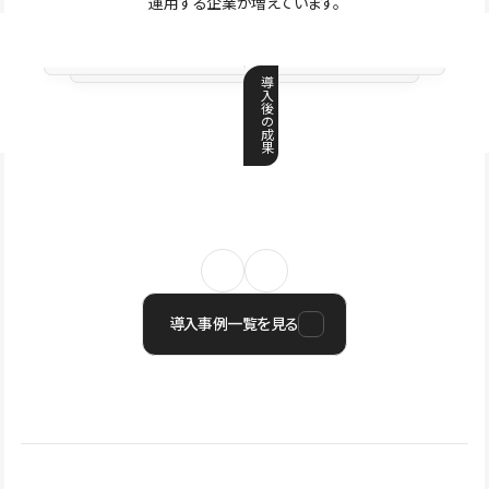
運用する企業が増えています。
導
入
後
の
成
果
導入事例一覧を見る