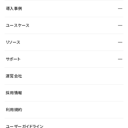
SEO
採用サイト
導入事例
運用
サービスサイト
サイト運用
事例インタビュー
業種から探す
ユースケース
セキュリティ
導入企業
宿泊・レジャー
大企業・エンタープライズ
ワークスペース
サイト制作事例
エンタメ
リソース
より自在に
制作会社
自治体
テンプレートを探す
Figma to Studio
広告代理店・コンサル
サポート
課題から探す
制作会社を探す
Lottie for Studio
スタートアップ
マーケターでのLP運用
総合窓口
サイト制作事例
アクセシビリティ
運営会社
飲食店
よくある質問
WordPressからの移行
ブログ
ヘルプセンター
小売・EC
サイト導線の変更
最新情報
採用情報
システムステータス
Studio Community
学習コンテンツ
利用規約
公式YouTube
全国ワークショップ
ユーザーガイドライン