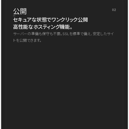
公開
02
セキュアな状態でワンクリック公開
高性能なホスティング機能。
サーバーの準備も保守も不要。SSLを標準で備え、安定したサイ
トを公開できます。