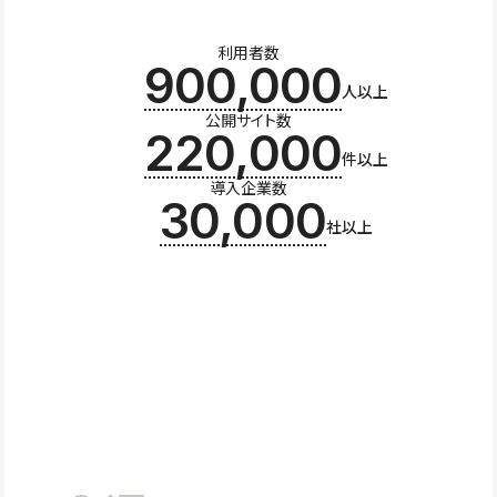
利用者数
900,000
人以上
公開サイト数
220,000
件以上
導入企業数
30,000
社以上