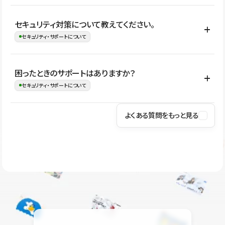
はい。CMSやコンポーネントを活用して更新範囲を設計しておく
セキュリティ対策について教えてください。
ことで、デザインを崩しにくい状態で運用できます。 さらにコン
セキュリティ・サポートについて
テンツ編集モードを使うと、編集できる範囲をテキスト・画像・ア
イコンなどに絞れるため、担当者ごとの見た目のばらつきを抑え
Studioでは、公開サイトやサービスを安全に利用できるよう、通信
困ったときのサポートはありますか？
ながらレイアウトに影響を与えずに更新作業を進めやすくなりま
の暗号化、データ保護、アクセス管理、脆弱性対策など、複数の観
セキュリティ・サポートについて
す。
点からセキュリティ対策を行っています。Studioで公開したサイト
はSSL/TLSによる通信暗号化に対応しており、悪質なスクリプトの
よくある質問をもっと見る
操作方法や機能については、ヘルプセンターでご確認いただけま
実行制限や、不正アクセス・攻撃への対策も実施しています。
す。編集、公開、CMS、フォーム、ドメイン設定など、目的に合
Studioのセキュリティ対策について
わせて記事を検索できます。有人サポート（チャット）は Mini プ
ラン以上のご契約プロジェクトでご利用いただけます。そのほか、
ユーザー同士で質問・相談できるコミュニティもご利用ください。
ヘルプセンターはこちら