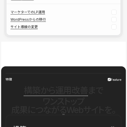
マーケターでのLP運用
WordPressからの移行
サイト導線の変更
特徴
Feature
構築から運用改善
まで
ワンストップ
成果につながるWebサイトを。