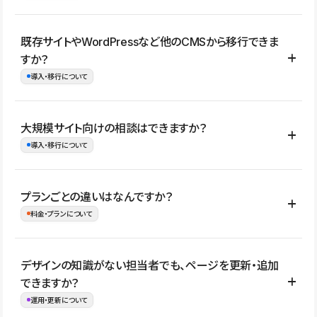
コーポレートサイト、サービスサイト、LP、採用サイト、ブロ
既存サイトやWordPressなど他のCMSから移行できま
グ・メディア、イベントサイト、店舗・商品紹介サイト、ポートフ
すか？
ォリオなど幅広く制作できます。
導入・移行について
制作事例はこちら
はい。既存サイトの構成やコンテンツ、URLを整理したうえで、
大規模サイト向けの相談はできますか？
Studio上に再構築する形で移行できます。 WordPressの場合は、
導入・移行について
XMLファイルを使って投稿記事や固定ページ、カテゴリー、タグな
どの一部データをStudio CMSへインポートできます。ただし、サ
はい。アクセス規模が大きいサイトや、複数部門での運用、権限管
プランごとの違いはなんですか？
イト全体のデザインや設定がそのまま移行されるわけではないた
理、セキュリティ確認、既存システムとの連携など、個別の要件が
料金・プランについて
め、移行後にページ構成やデザイン、CMS設計、URL・リダイレク
ある場合はご相談いただけます。サイトの規模や運用体制に応じ
ト設定などの確認が必要です。
て、適したプランや進め方をご案内します。要件が固まりきってい
公開ページ数、バージョン履歴の期間、CMS利用数の上限、権限
デザインの知識がない担当者でも、ページを更新・追加
ない段階でも、お問い合わせください。
管理の有無などがプランごとに異なります。詳しくは料金プランペ
できますか？
お問合せはこちら
ージをご覧ください。
運用・更新について
料金プランはこちら