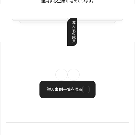
運用する企業が増えています。
導
入
後
の
成
果
導入事例一覧を見る