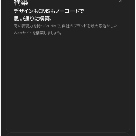
構築
01
デザインもCMSもノーコードで
思い通りに構築。
高い表現力を持つStudioで、自社のブランドを最大限活かした
Webサイトを構築しましょう。