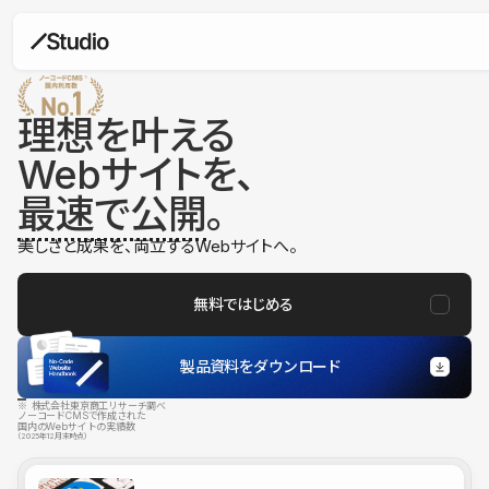
理想を叶える
Webサイトを、
最速で公開
。
美しさと成果を、両立するWebサイトへ。
無料ではじめる
製品資料をダウンロード
※ 株式会社東京商工リサーチ調べ
ノーコードCMSで作成された
国内のWebサイトの実績数
（2025年12月末時点）