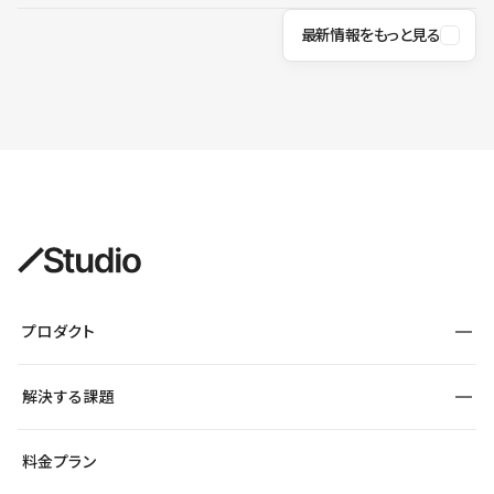
最新情報をもっと見る
プロダクト
構築
解決する課題
デザインエディタ
CMS
サイト種別から探す
料金プラン
コーポレートサイト
フォーム