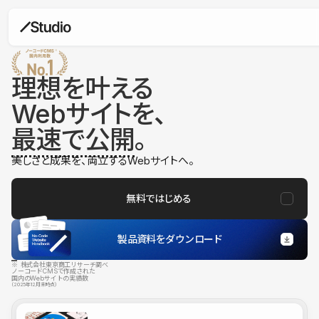
理想を叶える
Webサイトを、
最速で公開
。
美しさと成果を、両立するWebサイトへ。
無料ではじめる
製品資料をダウンロード
※ 株式会社東京商工リサーチ調べ
ノーコードCMSで作成された
国内のWebサイトの実績数
（2025年12月末時点）