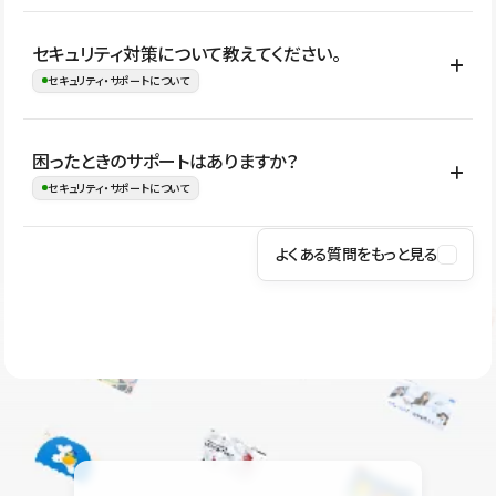
はい。CMSやコンポーネントを活用して更新範囲を設計しておく
セキュリティ対策について教えてください。
ことで、デザインを崩しにくい状態で運用できます。 さらにコン
セキュリティ・サポートについて
テンツ編集モードを使うと、編集できる範囲をテキスト・画像・ア
イコンなどに絞れるため、担当者ごとの見た目のばらつきを抑え
Studioでは、公開サイトやサービスを安全に利用できるよう、通信
困ったときのサポートはありますか？
ながらレイアウトに影響を与えずに更新作業を進めやすくなりま
の暗号化、データ保護、アクセス管理、脆弱性対策など、複数の観
セキュリティ・サポートについて
す。
点からセキュリティ対策を行っています。Studioで公開したサイト
はSSL/TLSによる通信暗号化に対応しており、悪質なスクリプトの
よくある質問をもっと見る
操作方法や機能については、ヘルプセンターでご確認いただけま
実行制限や、不正アクセス・攻撃への対策も実施しています。
す。編集、公開、CMS、フォーム、ドメイン設定など、目的に合
Studioのセキュリティ対策について
わせて記事を検索できます。有人サポート（チャット）は Mini プ
ラン以上のご契約プロジェクトでご利用いただけます。そのほか、
ユーザー同士で質問・相談できるコミュニティもご利用ください。
ヘルプセンターはこちら