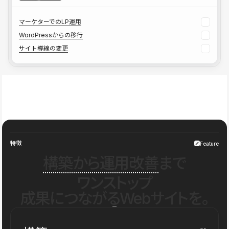
マーケターでのLP運用
WordPressからの移行
サイト導線の変更
特徴
Feature
構築から運用改善
まで
ワンストップ
成果につながるWebサイトを。