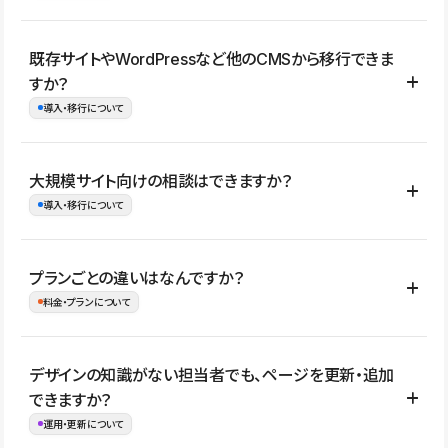
コーポレートサイト、サービスサイト、LP、採用サイト、ブロ
既存サイトやWordPressなど他のCMSから移行できま
グ・メディア、イベントサイト、店舗・商品紹介サイト、ポートフ
すか？
ォリオなど幅広く制作できます。
導入・移行について
制作事例はこちら
はい。既存サイトの構成やコンテンツ、URLを整理したうえで、
大規模サイト向けの相談はできますか？
Studio上に再構築する形で移行できます。 WordPressの場合は、
導入・移行について
XMLファイルを使って投稿記事や固定ページ、カテゴリー、タグな
どの一部データをStudio CMSへインポートできます。ただし、サ
はい。アクセス規模が大きいサイトや、複数部門での運用、権限管
プランごとの違いはなんですか？
イト全体のデザインや設定がそのまま移行されるわけではないた
理、セキュリティ確認、既存システムとの連携など、個別の要件が
料金・プランについて
め、移行後にページ構成やデザイン、CMS設計、URL・リダイレク
ある場合はご相談いただけます。サイトの規模や運用体制に応じ
ト設定などの確認が必要です。
て、適したプランや進め方をご案内します。要件が固まりきってい
公開ページ数、バージョン履歴の期間、CMS利用数の上限、権限
デザインの知識がない担当者でも、ページを更新・追加
ない段階でも、お問い合わせください。
管理の有無などがプランごとに異なります。詳しくは料金プランペ
できますか？
お問合せはこちら
ージをご覧ください。
運用・更新について
料金プランはこちら