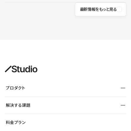
最新情報をもっと見る
プロダクト
構築
解決する課題
デザインエディタ
CMS
サイト種別から探す
料金プラン
コーポレートサイト
フォーム