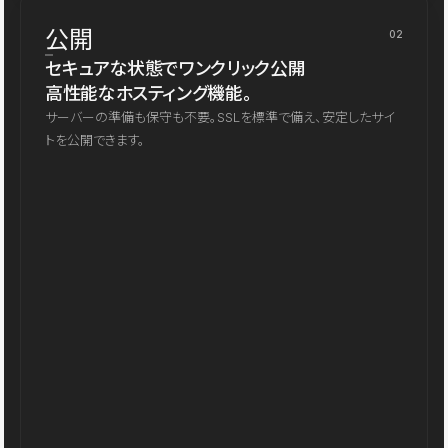
公開
02
セキュアな状態でワンクリック公開
高性能なホスティング機能。
サーバーの準備も保守も不要。SSLを標準で備え、安定したサイ
トを公開できます。