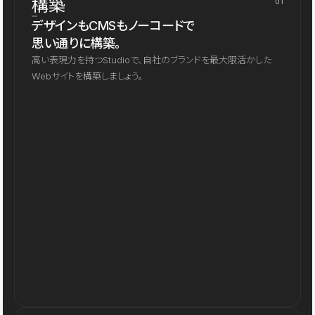
構築
01
デザインもCMSもノーコードで
思い通りに構築。
高い表現力を持つStudioで、自社のブランドを最大限活かした
Webサイトを構築しましょう。