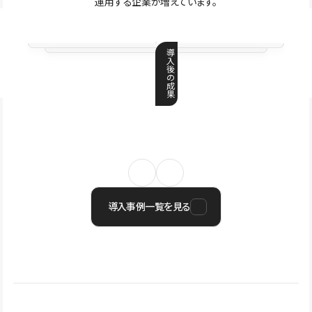
運用する企業が増えています。
導
入
後
の
成
果
導入事例一覧を見る