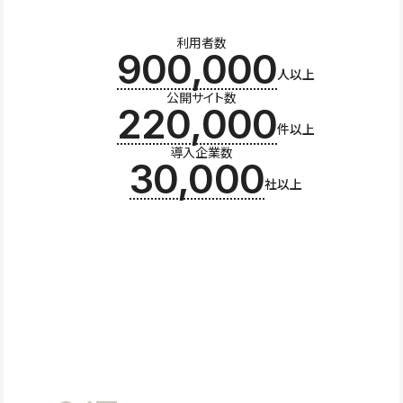
利用者数
900,000
人以上
公開サイト数
220,000
件以上
導入企業数
30,000
社以上