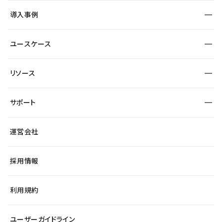
SEO
採用サイト
導入事例
運用
サービスサイト
サイト運用
事例インタビュー
業種から探す
ユースケース
セキュリティ
導入企業
宿泊・レジャー
大企業・エンタープライズ
ワークスペース
サイト制作事例
エンタメ
リソース
より自在に
制作会社
自治体
テンプレートを探す
Figma to Studio
広告代理店・コンサル
サポート
課題から探す
制作会社を探す
Lottie for Studio
スタートアップ
マーケターでのLP運用
総合窓口
サイト制作事例
アクセシビリティ
運営会社
飲食店
よくある質問
WordPressからの移行
ブログ
ヘルプセンター
小売・EC
サイト導線の変更
最新情報
採用情報
システムステータス
Studio Community
学習コンテンツ
利用規約
公式YouTube
全国ワークショップ
ユーザーガイドライン