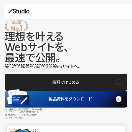
理想を叶える
Webサイトを、
最速で公開
。
美しさと成果を、両立するWebサイトへ。
無料ではじめる
製品資料をダウンロード
※ 株式会社東京商工リサーチ調べ
ノーコードCMSで作成された
国内のWebサイトの実績数
（2025年12月末時点）