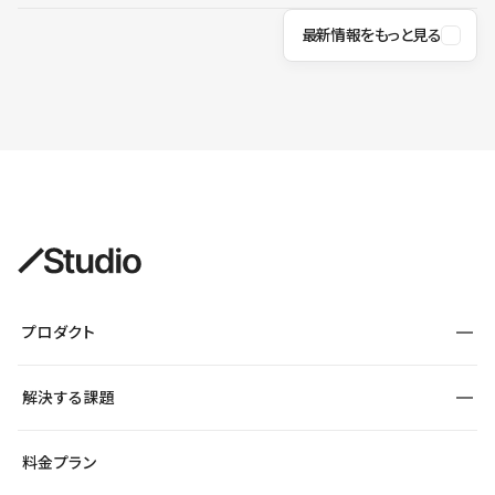
最新情報をもっと見る
プロダクト
構築
解決する課題
デザインエディタ
CMS
サイト種別から探す
料金プラン
コーポレートサイト
フォーム