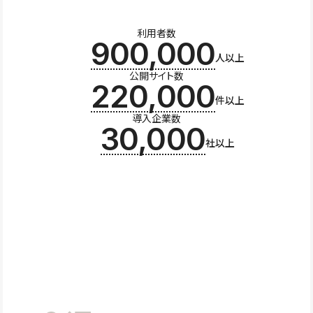
利用者数
900,000
人以上
公開サイト数
220,000
件以上
導入企業数
30,000
社以上