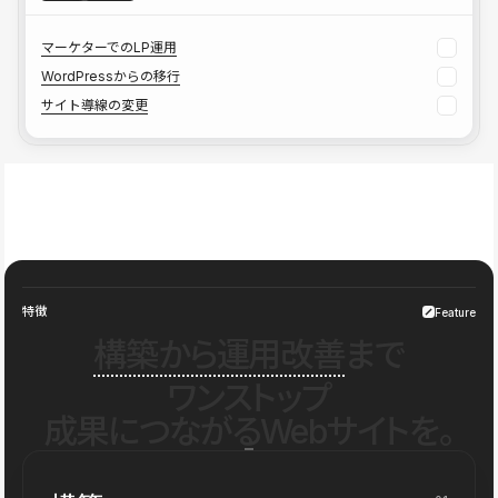
マーケターでのLP運用
WordPressからの移行
サイト導線の変更
特徴
Feature
構築から運用改善
まで
ワンストップ
成果につながるWebサイトを。