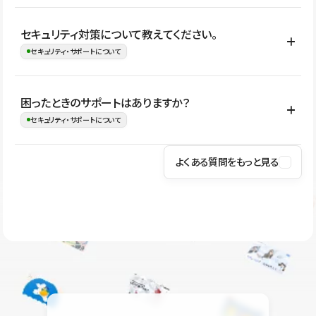
はい。CMSやコンポーネントを活用して更新範囲を設計しておく
セキュリティ対策について教えてください。
ことで、デザインを崩しにくい状態で運用できます。 さらにコン
セキュリティ・サポートについて
テンツ編集モードを使うと、編集できる範囲をテキスト・画像・ア
イコンなどに絞れるため、担当者ごとの見た目のばらつきを抑え
Studioでは、公開サイトやサービスを安全に利用できるよう、通信
困ったときのサポートはありますか？
ながらレイアウトに影響を与えずに更新作業を進めやすくなりま
の暗号化、データ保護、アクセス管理、脆弱性対策など、複数の観
セキュリティ・サポートについて
す。
点からセキュリティ対策を行っています。Studioで公開したサイト
はSSL/TLSによる通信暗号化に対応しており、悪質なスクリプトの
よくある質問をもっと見る
操作方法や機能については、ヘルプセンターでご確認いただけま
実行制限や、不正アクセス・攻撃への対策も実施しています。
す。編集、公開、CMS、フォーム、ドメイン設定など、目的に合
Studioのセキュリティ対策について
わせて記事を検索できます。有人サポート（チャット）は Mini プ
ラン以上のご契約プロジェクトでご利用いただけます。そのほか、
ユーザー同士で質問・相談できるコミュニティもご利用ください。
ヘルプセンターはこちら