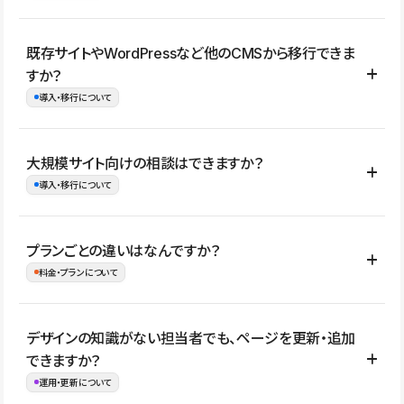
コーポレートサイト、サービスサイト、LP、採用サイト、ブロ
既存サイトやWordPressなど他のCMSから移行できま
グ・メディア、イベントサイト、店舗・商品紹介サイト、ポートフ
すか？
ォリオなど幅広く制作できます。
導入・移行について
制作事例はこちら
はい。既存サイトの構成やコンテンツ、URLを整理したうえで、
大規模サイト向けの相談はできますか？
Studio上に再構築する形で移行できます。 WordPressの場合は、
導入・移行について
XMLファイルを使って投稿記事や固定ページ、カテゴリー、タグな
どの一部データをStudio CMSへインポートできます。ただし、サ
はい。アクセス規模が大きいサイトや、複数部門での運用、権限管
プランごとの違いはなんですか？
イト全体のデザインや設定がそのまま移行されるわけではないた
理、セキュリティ確認、既存システムとの連携など、個別の要件が
料金・プランについて
め、移行後にページ構成やデザイン、CMS設計、URL・リダイレク
ある場合はご相談いただけます。サイトの規模や運用体制に応じ
ト設定などの確認が必要です。
て、適したプランや進め方をご案内します。要件が固まりきってい
公開ページ数、バージョン履歴の期間、CMS利用数の上限、権限
デザインの知識がない担当者でも、ページを更新・追加
ない段階でも、お問い合わせください。
管理の有無などがプランごとに異なります。詳しくは料金プランペ
できますか？
お問合せはこちら
ージをご覧ください。
運用・更新について
料金プランはこちら