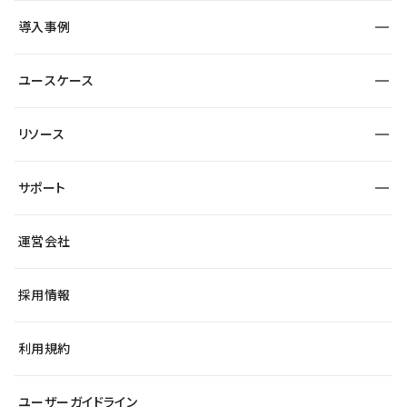
SEO
採用サイト
導入事例
運用
サービスサイト
サイト運用
事例インタビュー
業種から探す
ユースケース
セキュリティ
導入企業
宿泊・レジャー
大企業・エンタープライズ
ワークスペース
サイト制作事例
エンタメ
リソース
より自在に
制作会社
自治体
テンプレートを探す
Figma to Studio
広告代理店・コンサル
サポート
課題から探す
制作会社を探す
Lottie for Studio
スタートアップ
マーケターでのLP運用
総合窓口
サイト制作事例
アクセシビリティ
運営会社
飲食店
よくある質問
WordPressからの移行
ブログ
ヘルプセンター
小売・EC
サイト導線の変更
最新情報
採用情報
システムステータス
Studio Community
学習コンテンツ
利用規約
公式YouTube
全国ワークショップ
ユーザーガイドライン