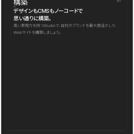
構築
01
デザインもCMSもノーコードで
思い通りに構築。
高い表現力を持つStudioで、自社のブランドを最大限活かした
Webサイトを構築しましょう。