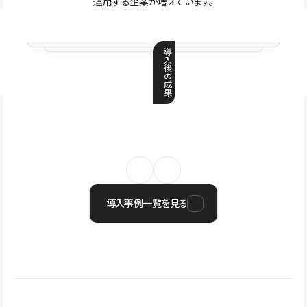
運用する企業が増えています。
導
入
後
の
成
果
導入事例一覧を見る