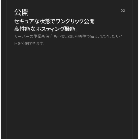
公開
02
セキュアな状態でワンクリック公開
高性能なホスティング機能。
サーバーの準備も保守も不要。SSLを標準で備え、安定したサイ
トを公開できます。