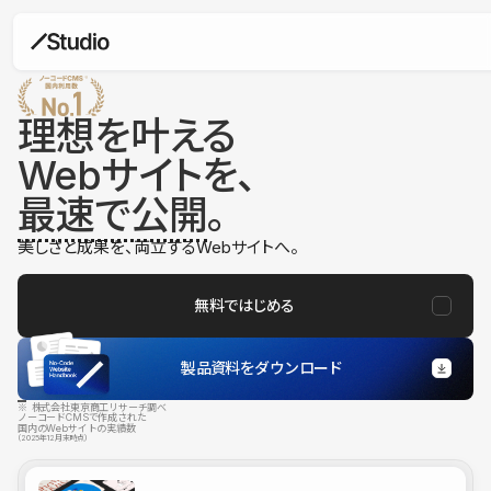
理想を叶える
Webサイトを、
最速で公開
。
美しさと成果を、両立するWebサイトへ。
無料ではじめる
製品資料をダウンロード
※ 株式会社東京商工リサーチ調べ
ノーコードCMSで作成された
国内のWebサイトの実績数
（2025年12月末時点）