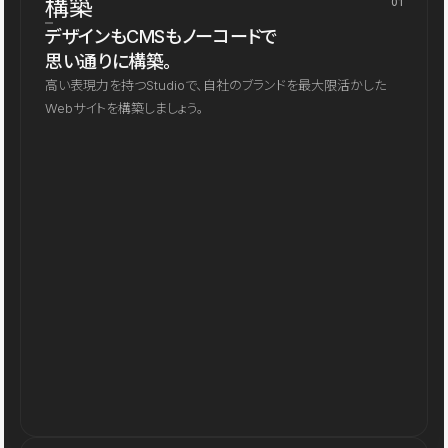
構築
01
デザインもCMSもノーコードで
思い通りに構築。
高い表現力を持つStudioで、自社のブランドを最大限活かした
Webサイトを構築しましょう。