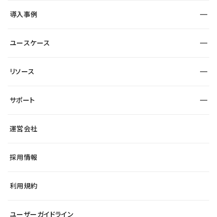
SEO
採用サイト
導入事例
運用
サービスサイト
サイト運用
事例インタビュー
業種から探す
ユースケース
セキュリティ
導入企業
宿泊・レジャー
大企業・エンタープライズ
ワークスペース
サイト制作事例
エンタメ
リソース
より自在に
制作会社
自治体
テンプレートを探す
Figma to Studio
広告代理店・コンサル
サポート
課題から探す
制作会社を探す
Lottie for Studio
スタートアップ
マーケターでのLP運用
総合窓口
サイト制作事例
アクセシビリティ
運営会社
飲食店
よくある質問
WordPressからの移行
ブログ
ヘルプセンター
小売・EC
サイト導線の変更
最新情報
採用情報
システムステータス
Studio Community
学習コンテンツ
利用規約
公式YouTube
全国ワークショップ
ユーザーガイドライン