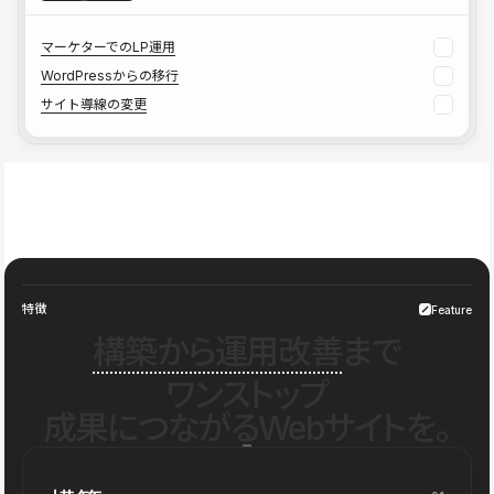
マーケターでのLP運用
WordPressからの移行
サイト導線の変更
特徴
Feature
構築から運用改善
まで
ワンストップ
成果につながるWebサイトを。