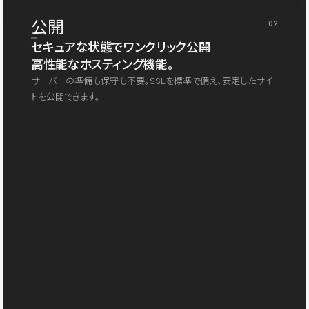
公開
02
セキュアな状態でワンクリック公開
高性能なホスティング機能。
サーバーの準備も保守も不要。SSLを標準で備え、安定したサイ
トを公開できます。