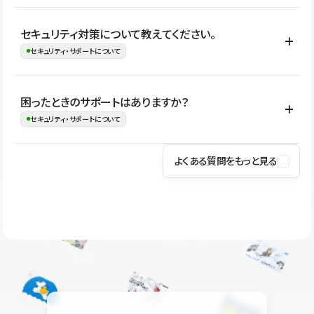
はい。CMSやコンポーネントを活用して更新範囲を設計しておく
セキュリティ対策について教えてください。
ことで、デザインを崩しにくい状態で運用できます。 さらにコン
セキュリティ・サポートについて
テンツ編集モードを使うと、編集できる範囲をテキスト・画像・ア
イコンなどに絞れるため、担当者ごとの見た目のばらつきを抑え
Studioでは、公開サイトやサービスを安全に利用できるよう、通信
困ったときのサポートはありますか？
ながらレイアウトに影響を与えずに更新作業を進めやすくなりま
の暗号化、データ保護、アクセス管理、脆弱性対策など、複数の観
セキュリティ・サポートについて
す。
点からセキュリティ対策を行っています。Studioで公開したサイト
はSSL/TLSによる通信暗号化に対応しており、悪質なスクリプトの
よくある質問をもっと見る
操作方法や機能については、ヘルプセンターでご確認いただけま
実行制限や、不正アクセス・攻撃への対策も実施しています。
す。編集、公開、CMS、フォーム、ドメイン設定など、目的に合
Studioのセキュリティ対策について
わせて記事を検索できます。有人サポート（チャット）は Mini プ
ラン以上のご契約プロジェクトでご利用いただけます。そのほか、
ユーザー同士で質問・相談できるコミュニティもご利用ください。
ヘルプセンターはこちら