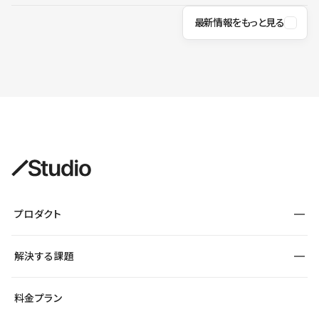
最新情報をもっと見る
プロダクト
構築
解決する課題
デザインエディタ
CMS
サイト種別から探す
料金プラン
コーポレートサイト
フォーム