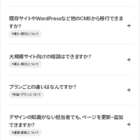
コーポレートサイト、サービスサイト、LP、採用サイト、ブロ
既存サイトやWordPressなど他のCMSから移行できま
グ・メディア、イベントサイト、店舗・商品紹介サイト、ポートフ
すか？
ォリオなど幅広く制作できます。
導入・移行について
制作事例はこちら
はい。既存サイトの構成やコンテンツ、URLを整理したうえで、
大規模サイト向けの相談はできますか？
Studio上に再構築する形で移行できます。 WordPressの場合は、
導入・移行について
XMLファイルを使って投稿記事や固定ページ、カテゴリー、タグな
どの一部データをStudio CMSへインポートできます。ただし、サ
はい。アクセス規模が大きいサイトや、複数部門での運用、権限管
プランごとの違いはなんですか？
イト全体のデザインや設定がそのまま移行されるわけではないた
理、セキュリティ確認、既存システムとの連携など、個別の要件が
料金・プランについて
め、移行後にページ構成やデザイン、CMS設計、URL・リダイレク
ある場合はご相談いただけます。サイトの規模や運用体制に応じ
ト設定などの確認が必要です。
て、適したプランや進め方をご案内します。要件が固まりきってい
公開ページ数、バージョン履歴の期間、CMS利用数の上限、権限
デザインの知識がない担当者でも、ページを更新・追加
ない段階でも、お問い合わせください。
管理の有無などがプランごとに異なります。詳しくは料金プランペ
できますか？
お問合せはこちら
ージをご覧ください。
運用・更新について
料金プランはこちら