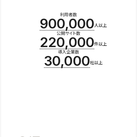
利用者数
900,000
人以上
公開サイト数
220,000
件以上
導入企業数
30,000
社以上