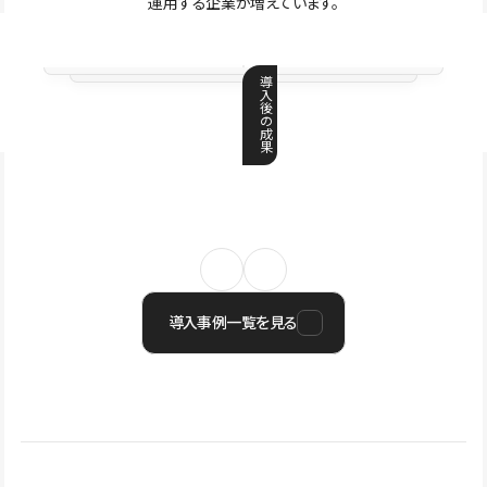
運用する企業が増えています。
導
入
後
の
成
果
導入事例一覧を見る