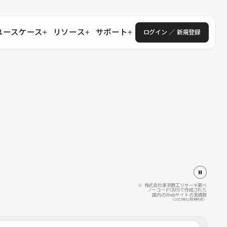
ユースケース
リソース
サポート
ログイン ／ 新規登録
・エンタープライズ
ス
相談窓口
学習コンテンツ
目的に沿ったサポートコンテンツを探す
 Store
Studio Academy
社
よくある質問
ートから始める
公式YouTubeの動画で学ぶ
採用
導入にあたってよくある質問を探す
理店・コンサル
o Showcase
全国ワークショップ
ヘルプセンター
を見る
基本操作を学ぶイベントを探す
トアップ
操作や機能に関するマニュアルを探す
 Community
セミナー
システムステータス
同士で繋がり知見を深める
技術向上に役立つイベントを探す
不具合・障害情報を確認する
 Experts
C
作会社を探す
※ 株式会社東京商工リサーチ調べ
ノーコードCMSで作成された
国内のWebサイトの実績数
 Blog
（2025年12月末時点）
見る
s New