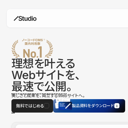
構築
デザインエディタ
コードを書かずにデザイン自体を自
在に
理想を叶える
CMS
Webサイトを、
柔軟なコンテンツ管理システム
最速で公開
。
フォーム
フォーム設置もノーコードで完結
美しさと成果を、両立するWebサイトへ。
SEO
検索エンジン向けの設定項目も充実
無料ではじめる
製品資料をダウンロード