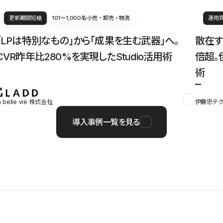
更新期間短縮
101〜1,000名
小売・卸売・物流
運用
「LPは特別なもの」から「成果を生む武器」へ。
散在す
CVR昨年比280%を実現したStudio活用術
倍超。
術
a belle vie 株式会社
伊藤忠テク
導入事例一覧を見る