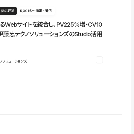
負荷の軽減
5,001名〜
情報・通信
るWebサイトを統合し、PV225%増・CV10
伊藤忠テクノソリューションズのStudio活用
ノソリューションズ