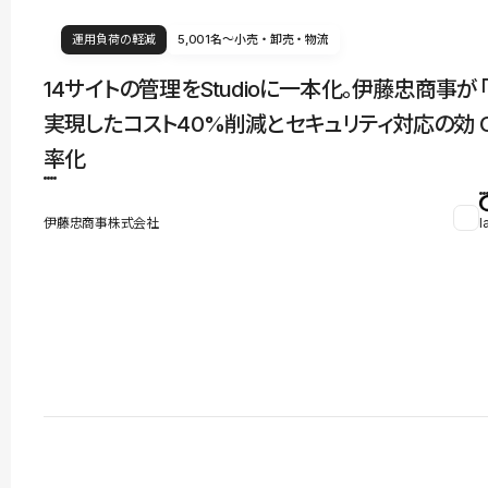
運用負荷の軽減
5,001名〜
小売・卸売・物流
14サイトの管理をStudioに一本化。伊藤忠商事が
実現したコスト40%削減とセキュリティ対応の効
率化
伊藤忠商事株式会社
l