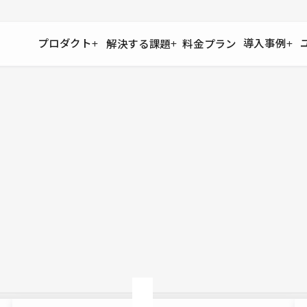
プロダクト
導入事例
解決する課題
料金プラン
運用
より自在に
事例インタビュー
大企業
リソー
お客様からの声をご紹介
サイト運用
Figma to Studio
Studio
制作会
導入企業
安心のバックアップや権限管理
デザインを一瞬でWebサイトに
テンプレ
様々な規模・業種の企業が
広告代
セキュリティ
Lottie for Studio
Studi
Studio Showcase
サイトの安全を守る仕組み
より豊かなアニメーション表現
制作事例
スター
Studioサイトギャラリー
ワークスペース
アクセシビリティ
Studio
複数プロジェクトを一括管理
Webサイトをすべての人に
飲食店
ユーザー
Studio
小売・E
Web制
Studio
ブログを
What'