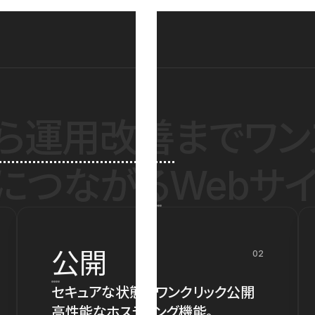
ら運用改善
までワン
につながるWebサイ
公開
02
セキュアな状態でワンクリック公開
高性能なホスティング機能。