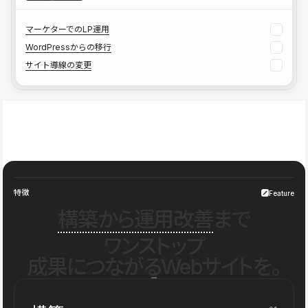
マーケターでのLP運用
WordPressからの移行
サイト導線の変更
特徴
Feature
構築から運用改善
まで
ワンストップ
成果につながるWebサイトを。