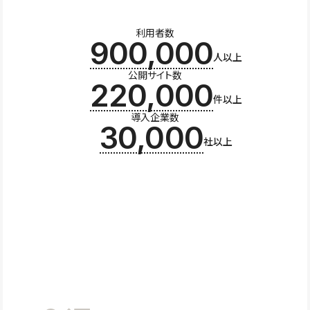
利用者数
900,000
人以上
公開サイト数
220,000
件以上
導入企業数
30,000
社以上