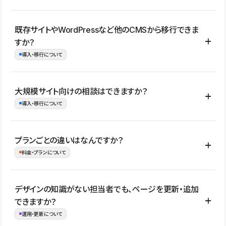
コーポレートサイト、サービスサイト、LP、採用サイト、ブロ
既存サイトやWordPressなど他のCMSから移行できま
グ・メディア、イベントサイト、店舗・商品紹介サイト、ポートフ
すか？
ォリオなど幅広く制作できます。
導入・移行について
制作事例はこちら
はい。既存サイトの構成やコンテンツ、URLを整理したうえで、
大規模サイト向けの相談はできますか？
Studio上に再構築する形で移行できます。 WordPressの場合は、
導入・移行について
XMLファイルを使って投稿記事や固定ページ、カテゴリー、タグな
どの一部データをStudio CMSへインポートできます。ただし、サ
はい。アクセス規模が大きいサイトや、複数部門での運用、権限管
プランごとの違いはなんですか？
イト全体のデザインや設定がそのまま移行されるわけではないた
理、セキュリティ確認、既存システムとの連携など、個別の要件が
料金・プランについて
め、移行後にページ構成やデザイン、CMS設計、URL・リダイレク
ある場合はご相談いただけます。サイトの規模や運用体制に応じ
ト設定などの確認が必要です。
て、適したプランや進め方をご案内します。要件が固まりきってい
公開ページ数、バージョン履歴の期間、CMS利用数の上限、権限
デザインの知識がない担当者でも、ページを更新・追加
ない段階でも、お問い合わせください。
管理の有無などがプランごとに異なります。詳しくは料金プランペ
できますか？
お問合せはこちら
ージをご覧ください。
運用・更新について
料金プランはこちら