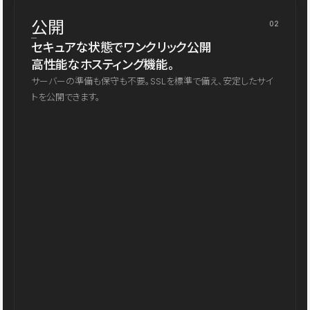
公開
02
セキュアな状態でワンクリック公開
高性能なホスティング機能。
サーバーの準備も保守も不要。SSLを標準で備え、安定したサイ
トを公開できます。