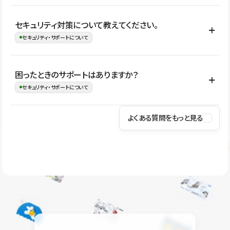
はい。CMSやコンポーネントを活用して更新範囲を設計しておく
セキュリティ対策について教えてください。
ことで、デザインを崩しにくい状態で運用できます。 さらにコン
セキュリティ・サポートについて
テンツ編集モードを使うと、編集できる範囲をテキスト・画像・ア
イコンなどに絞れるため、担当者ごとの見た目のばらつきを抑え
Studioでは、公開サイトやサービスを安全に利用できるよう、通信
困ったときのサポートはありますか？
ながらレイアウトに影響を与えずに更新作業を進めやすくなりま
の暗号化、データ保護、アクセス管理、脆弱性対策など、複数の観
セキュリティ・サポートについて
す。
点からセキュリティ対策を行っています。Studioで公開したサイト
はSSL/TLSによる通信暗号化に対応しており、悪質なスクリプトの
よくある質問をもっと見る
操作方法や機能については、ヘルプセンターでご確認いただけま
実行制限や、不正アクセス・攻撃への対策も実施しています。
す。編集、公開、CMS、フォーム、ドメイン設定など、目的に合
Studioのセキュリティ対策について
わせて記事を検索できます。有人サポート（チャット）は Mini プ
ラン以上のご契約プロジェクトでご利用いただけます。そのほか、
ユーザー同士で質問・相談できるコミュニティもご利用ください。
ヘルプセンターはこちら