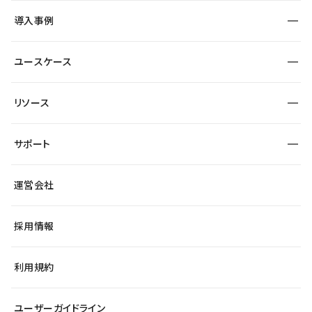
SEO
採用サイト
導入事例
運用
サービスサイト
サイト運用
事例インタビュー
業種から探す
ユースケース
セキュリティ
導入企業
宿泊・レジャー
大企業・エンタープライズ
ワークスペース
サイト制作事例
エンタメ
リソース
より自在に
制作会社
自治体
テンプレートを探す
Figma to Studio
広告代理店・コンサル
サポート
課題から探す
制作会社を探す
Lottie for Studio
スタートアップ
マーケターでのLP運用
総合窓口
サイト制作事例
アクセシビリティ
運営会社
飲食店
よくある質問
WordPressからの移行
ブログ
ヘルプセンター
小売・EC
サイト導線の変更
最新情報
採用情報
システムステータス
Studio Community
学習コンテンツ
利用規約
公式YouTube
全国ワークショップ
ユーザーガイドライン