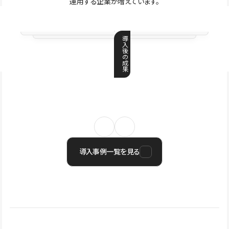
運用する企業が増えています。
導
入
後
の
成
果
導入事例一覧を見る