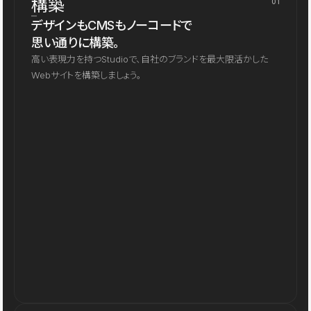
構築
01
デザインもCMSもノーコードで
思い通りに構築。
高い表現力を持つStudioで、自社のブランドを最大限活かした
Webサイトを構築しましょう。