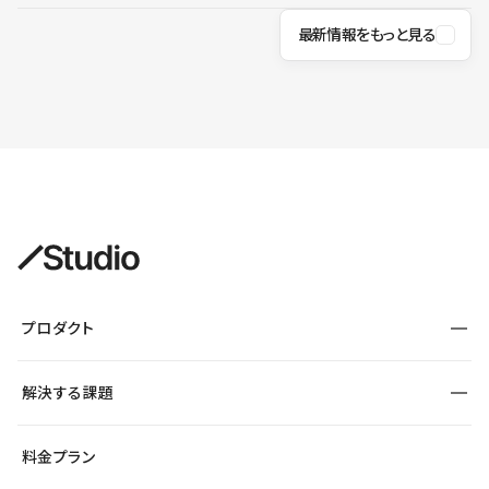
最新情報をもっと見る
プロダクト
構築
解決する課題
デザインエディタ
CMS
サイト種別から探す
料金プラン
コーポレートサイト
フォーム