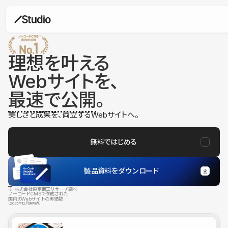
理想を叶える
Webサイトを、
最速で公開
。
美しさと成果を、両立するWebサイトへ。
無料ではじめる
製品資料をダウンロード
※ 株式会社東京商工リサーチ調べ
ノーコードCMSで作成された
国内のWebサイトの実績数
（2025年12月末時点）