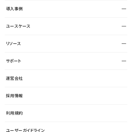
SEO
採用サイト
導入事例
運用
サービスサイト
サイト運用
事例インタビュー
業種から探す
ユースケース
セキュリティ
導入企業
宿泊・レジャー
大企業・エンタープライズ
ワークスペース
サイト制作事例
エンタメ
リソース
より自在に
制作会社
自治体
テンプレートを探す
Figma to Studio
広告代理店・コンサル
サポート
課題から探す
制作会社を探す
Lottie for Studio
スタートアップ
マーケターでのLP運用
総合窓口
サイト制作事例
アクセシビリティ
運営会社
飲食店
よくある質問
WordPressからの移行
ブログ
ヘルプセンター
小売・EC
サイト導線の変更
最新情報
採用情報
システムステータス
Studio Community
学習コンテンツ
利用規約
公式YouTube
全国ワークショップ
ユーザーガイドライン