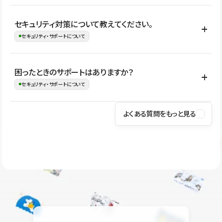
はい。CMSやコンポーネントを活用して更新範囲を設計しておく
セキュリティ対策について教えてください。
ことで、デザインを崩しにくい状態で運用できます。 さらにコン
セキュリティ・サポートについて
テンツ編集モードを使うと、編集できる範囲をテキスト・画像・ア
イコンなどに絞れるため、担当者ごとの見た目のばらつきを抑え
Studioでは、公開サイトやサービスを安全に利用できるよう、通信
困ったときのサポートはありますか？
ながらレイアウトに影響を与えずに更新作業を進めやすくなりま
の暗号化、データ保護、アクセス管理、脆弱性対策など、複数の観
セキュリティ・サポートについて
す。
点からセキュリティ対策を行っています。Studioで公開したサイト
はSSL/TLSによる通信暗号化に対応しており、悪質なスクリプトの
よくある質問をもっと見る
操作方法や機能については、ヘルプセンターでご確認いただけま
実行制限や、不正アクセス・攻撃への対策も実施しています。
す。編集、公開、CMS、フォーム、ドメイン設定など、目的に合
Studioのセキュリティ対策について
わせて記事を検索できます。有人サポート（チャット）は Mini プ
ラン以上のご契約プロジェクトでご利用いただけます。そのほか、
ユーザー同士で質問・相談できるコミュニティもご利用ください。
ヘルプセンターはこちら