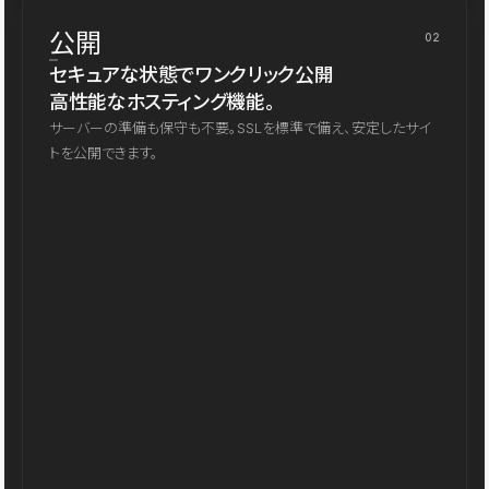
公開
02
セキュアな状態でワンクリック公開
高性能なホスティング機能。
サーバーの準備も保守も不要。SSLを標準で備え、安定したサイ
トを公開できます。