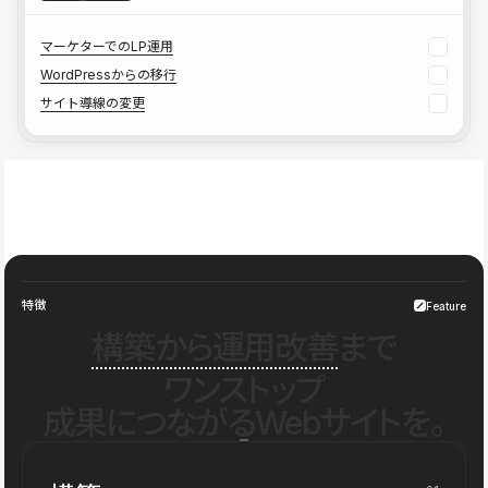
マーケターでのLP運用
WordPressからの移行
サイト導線の変更
特徴
Feature
構築から運用改善
まで
ワンストップ
成果につながるWebサイトを。