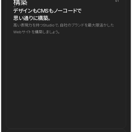
構築
01
デザインもCMSもノーコードで
思い通りに構築。
高い表現力を持つStudioで、自社のブランドを最大限活かした
Webサイトを構築しましょう。