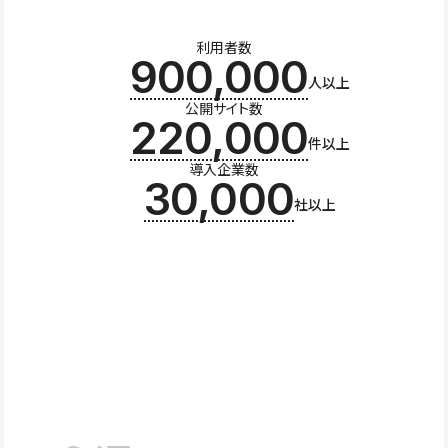
利用者数
900,000
人以上
公開サイト数
220,000
件以上
導入企業数
30,000
社以上