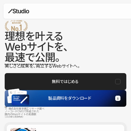
理想を叶える
Webサイトを、
最速で公開
。
美しさと成果を、両立するWebサイトへ。
無料ではじめる
製品資料をダウンロード
※ 株式会社東京商工リサーチ調べ
ノーコードCMSで作成された
国内のWebサイトの実績数
（2025年12月末時点）