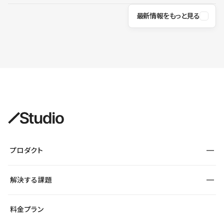
最新情報をもっと見る
プロダクト
構築
解決する課題
デザインエディタ
CMS
サイト種別から探す
料金プラン
コーポレートサイト
フォーム