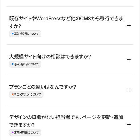
コーポレートサイト、サービスサイト、LP、採用サイト、ブロ
既存サイトやWordPressなど他のCMSから移行できま
グ・メディア、イベントサイト、店舗・商品紹介サイト、ポートフ
すか？
ォリオなど幅広く制作できます。
導入・移行について
制作事例はこちら
はい。既存サイトの構成やコンテンツ、URLを整理したうえで、
大規模サイト向けの相談はできますか？
Studio上に再構築する形で移行できます。 WordPressの場合は、
導入・移行について
XMLファイルを使って投稿記事や固定ページ、カテゴリー、タグな
どの一部データをStudio CMSへインポートできます。ただし、サ
はい。アクセス規模が大きいサイトや、複数部門での運用、権限管
プランごとの違いはなんですか？
イト全体のデザインや設定がそのまま移行されるわけではないた
理、セキュリティ確認、既存システムとの連携など、個別の要件が
料金・プランについて
め、移行後にページ構成やデザイン、CMS設計、URL・リダイレク
ある場合はご相談いただけます。サイトの規模や運用体制に応じ
ト設定などの確認が必要です。
て、適したプランや進め方をご案内します。要件が固まりきってい
公開ページ数、バージョン履歴の期間、CMS利用数の上限、権限
デザインの知識がない担当者でも、ページを更新・追加
ない段階でも、お問い合わせください。
管理の有無などがプランごとに異なります。詳しくは料金プランペ
できますか？
お問合せはこちら
ージをご覧ください。
運用・更新について
料金プランはこちら