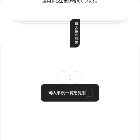
運用する企業が増えています。
導
入
後
の
成
果
導入事例一覧を見る