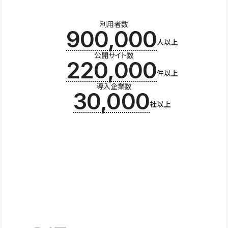
利用者数
900,000
人以上
公開サイト数
220,000
件以上
導入企業数
30,000
社以上