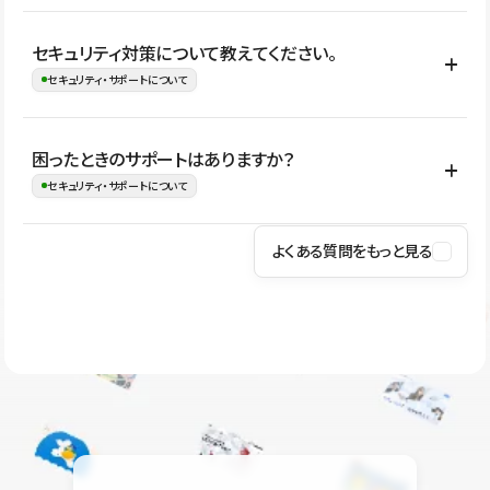
はい。CMSやコンポーネントを活用して更新範囲を設計しておく
セキュリティ対策について教えてください。
ことで、デザインを崩しにくい状態で運用できます。 さらにコン
セキュリティ・サポートについて
テンツ編集モードを使うと、編集できる範囲をテキスト・画像・ア
イコンなどに絞れるため、担当者ごとの見た目のばらつきを抑え
Studioでは、公開サイトやサービスを安全に利用できるよう、通信
困ったときのサポートはありますか？
ながらレイアウトに影響を与えずに更新作業を進めやすくなりま
の暗号化、データ保護、アクセス管理、脆弱性対策など、複数の観
セキュリティ・サポートについて
す。
点からセキュリティ対策を行っています。Studioで公開したサイト
はSSL/TLSによる通信暗号化に対応しており、悪質なスクリプトの
よくある質問をもっと見る
操作方法や機能については、ヘルプセンターでご確認いただけま
実行制限や、不正アクセス・攻撃への対策も実施しています。
す。編集、公開、CMS、フォーム、ドメイン設定など、目的に合
Studioのセキュリティ対策について
わせて記事を検索できます。有人サポート（チャット）は Mini プ
ラン以上のご契約プロジェクトでご利用いただけます。そのほか、
ユーザー同士で質問・相談できるコミュニティもご利用ください。
ヘルプセンターはこちら