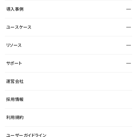
SEO
採用サイト
導入事例
運用
サービスサイト
サイト運用
事例インタビュー
業種から探す
ユースケース
セキュリティ
導入企業
宿泊・レジャー
大企業・エンタープライズ
ワークスペース
サイト制作事例
エンタメ
リソース
より自在に
制作会社
自治体
テンプレートを探す
Figma to Studio
広告代理店・コンサル
サポート
課題から探す
制作会社を探す
Lottie for Studio
スタートアップ
マーケターでのLP運用
総合窓口
サイト制作事例
アクセシビリティ
運営会社
飲食店
よくある質問
WordPressからの移行
ブログ
ヘルプセンター
小売・EC
サイト導線の変更
最新情報
採用情報
システムステータス
Studio Community
学習コンテンツ
利用規約
公式YouTube
全国ワークショップ
ユーザーガイドライン