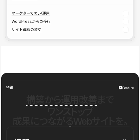
マーケターでのLP運用
WordPressからの移行
サイト導線の変更
特徴
Feature
構築から運用改善
まで
ワンストップ
成果につながるWebサイトを。