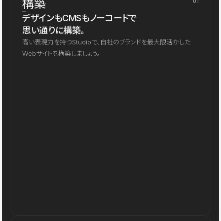
構築
01
デザインもCMSもノーコードで
思い通りに構築。
高い表現力を持つStudioで、自社のブランドを最大限活かした
Webサイトを構築しましょう。