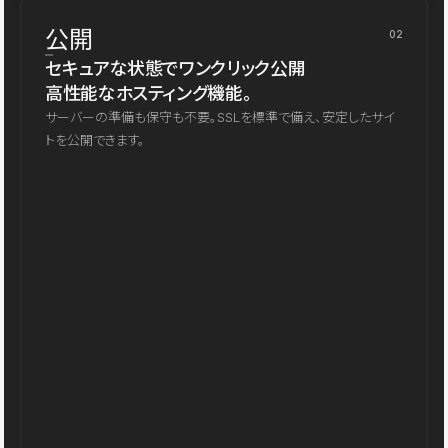
公開
02
セキュアな状態でワンクリック公開
高性能なホスティング機能。
サーバーの準備も保守も不要。SSLを標準で備え、安定したサイ
トを公開できます。