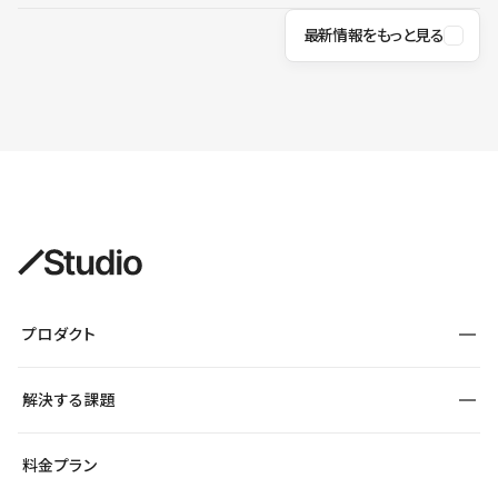
最新情報をもっと見る
プロダクト
構築
解決する課題
デザインエディタ
CMS
サイト種別から探す
料金プラン
コーポレートサイト
フォーム