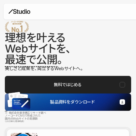
理想を叶える
Webサイトを、
最速で公開
。
美しさと成果を、両立するWebサイトへ。
無料ではじめる
製品資料をダウンロード
※ 株式会社東京商工リサーチ調べ
ノーコードCMSで作成された
国内のWebサイトの実績数
（2025年12月末時点）