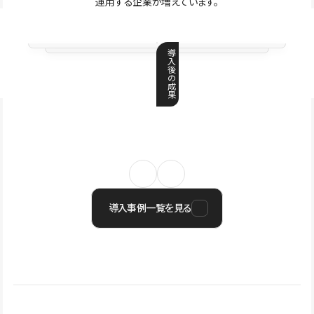
運用する企業が増えています。
導
入
後
の
成
果
導入事例一覧を見る