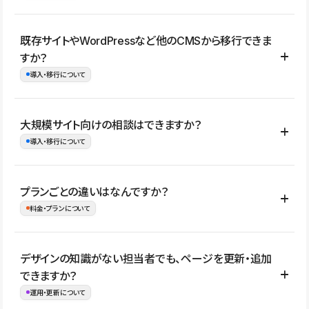
コーポレートサイト、サービスサイト、LP、採用サイト、ブロ
既存サイトやWordPressなど他のCMSから移行できま
グ・メディア、イベントサイト、店舗・商品紹介サイト、ポートフ
すか？
ォリオなど幅広く制作できます。
導入・移行について
制作事例はこちら
はい。既存サイトの構成やコンテンツ、URLを整理したうえで、
大規模サイト向けの相談はできますか？
Studio上に再構築する形で移行できます。 WordPressの場合は、
導入・移行について
XMLファイルを使って投稿記事や固定ページ、カテゴリー、タグな
どの一部データをStudio CMSへインポートできます。ただし、サ
はい。アクセス規模が大きいサイトや、複数部門での運用、権限管
プランごとの違いはなんですか？
イト全体のデザインや設定がそのまま移行されるわけではないた
理、セキュリティ確認、既存システムとの連携など、個別の要件が
料金・プランについて
め、移行後にページ構成やデザイン、CMS設計、URL・リダイレク
ある場合はご相談いただけます。サイトの規模や運用体制に応じ
ト設定などの確認が必要です。
て、適したプランや進め方をご案内します。要件が固まりきってい
公開ページ数、バージョン履歴の期間、CMS利用数の上限、権限
デザインの知識がない担当者でも、ページを更新・追加
ない段階でも、お問い合わせください。
管理の有無などがプランごとに異なります。詳しくは料金プランペ
できますか？
お問合せはこちら
ージをご覧ください。
運用・更新について
料金プランはこちら