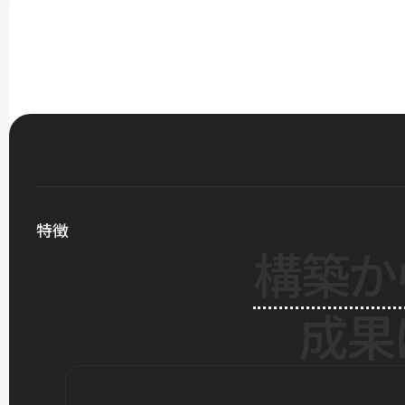
特徴
構築か
成果