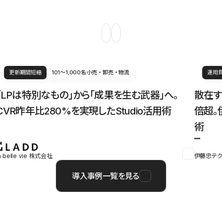
更新期間短縮
101〜1,000名
小売・卸売・物流
運用
「LPは特別なもの」から「成果を生む武器」へ。
散在す
CVR昨年比280%を実現したStudio活用術
倍超。
術
a belle vie 株式会社
伊藤忠テク
導入事例一覧を見る