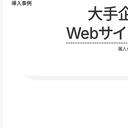
導入事例
大手
Webサ
属人