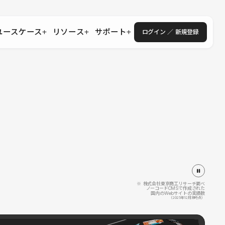
ユースケース
リソース
サポート
ログイン ／ 新規登録
・エンタープライズ
ス
相談窓口
学習コンテンツ
目的に沿ったサポートコンテンツを探す
 Store
Studio Academy
社
よくある質問
ートから始める
公式YouTubeの動画で学ぶ
採用
導入にあたってよくある質問を探す
理店・コンサル
o Showcase
全国ワークショップ
ヘルプセンター
を見る
基本操作を学ぶイベントを探す
トアップ
操作や機能に関するマニュアルを探す
 Community
セミナー
システムステータス
同士で繋がり知見を深める
技術向上に役立つイベントを探す
不具合・障害情報を確認する
 Experts
C
作会社を探す
※ 株式会社東京商工リサーチ調べ
ノーコードCMSで作成された
国内のWebサイトの実績数
 Blog
（2025年12月末時点）
見る
s New