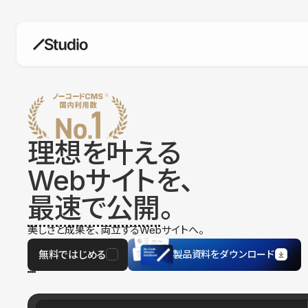
構築
デザインエディタ
コードを書かずにデザイン自体を自
在に
理想を叶える
CMS
Webサイトを、
柔軟なコンテンツ管理システム
最速で公開
。
フォーム
フォーム設置もノーコードで完結
美しさと成果を、両立するWebサイトへ。
SEO
検索エンジン向けの設定項目も充実
無料ではじめる
製品資料をダウンロード