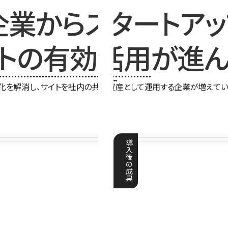
企業からスタートアッ
イトの有効活用
が進ん
化を解消し、サイトを社内の共有資産として運用する企業が増えてい
導
入
後
の
成
果