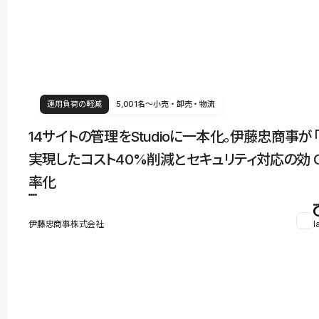
運用負荷の軽減
5,001名〜
小売・卸売・物流
14サイトの管理をStudioに一本化。伊藤忠商事が
実現したコスト40%削減とセキュリティ対応の効
率化
伊藤忠商事株式会社
l