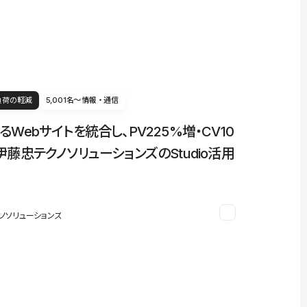
負荷の軽減
5,001名〜
情報・通信
るWebサイトを統合し、PV225%増・CV10
伊藤忠テクノソリューションズのStudio活用
ノソリューションズ