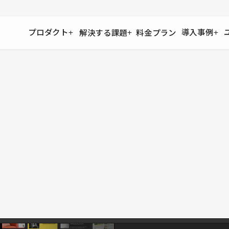
プロダクト
導入事例
解決する課題
料金プラン
運用
より自在に
事例インタビュー
大企業
リソー
お客様からの声をご紹介
サイト運用
Figma to Studio
Studio
制作会
導入企業
安心のバックアップや権限管理
デザインを一瞬でWebサイトに
テンプレ
様々な規模・業種の企業が
広告代
セキュリティ
Lottie for Studio
Studi
Studio Showcase
サイトの安全を守る仕組み
より豊かなアニメーション表現
制作事例
スター
Studioサイトギャラリー
ワークスペース
アクセシビリティ
Studio
複数プロジェクトを一括管理
Webサイトをすべての人に
飲食店
ユーザー
Studio
小売・E
Web制
Studio
ブログを
What'