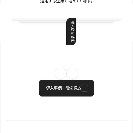
運用する企業が増えています。
導
入
後
の
成
果
導入事例一覧を見る