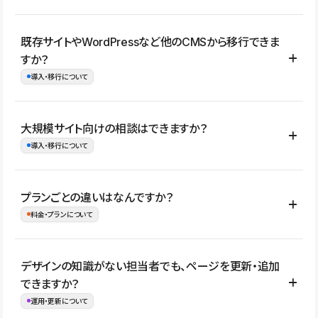
コーポレートサイト、サービスサイト、LP、採用サイト、ブロ
既存サイトやWordPressなど他のCMSから移行できま
グ・メディア、イベントサイト、店舗・商品紹介サイト、ポートフ
すか？
ォリオなど幅広く制作できます。
導入・移行について
制作事例はこちら
はい。既存サイトの構成やコンテンツ、URLを整理したうえで、
大規模サイト向けの相談はできますか？
Studio上に再構築する形で移行できます。 WordPressの場合は、
導入・移行について
XMLファイルを使って投稿記事や固定ページ、カテゴリー、タグな
どの一部データをStudio CMSへインポートできます。ただし、サ
はい。アクセス規模が大きいサイトや、複数部門での運用、権限管
プランごとの違いはなんですか？
イト全体のデザインや設定がそのまま移行されるわけではないた
理、セキュリティ確認、既存システムとの連携など、個別の要件が
料金・プランについて
め、移行後にページ構成やデザイン、CMS設計、URL・リダイレク
ある場合はご相談いただけます。サイトの規模や運用体制に応じ
ト設定などの確認が必要です。
て、適したプランや進め方をご案内します。要件が固まりきってい
公開ページ数、バージョン履歴の期間、CMS利用数の上限、権限
デザインの知識がない担当者でも、ページを更新・追加
ない段階でも、お問い合わせください。
管理の有無などがプランごとに異なります。詳しくは料金プランペ
できますか？
お問合せはこちら
ージをご覧ください。
運用・更新について
料金プランはこちら