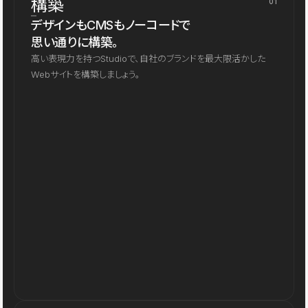
構築
01
デザインもCMSもノーコードで
思い通りに構築。
高い表現力を持つStudioで、自社のブランドを最大限活かした
Webサイトを構築しましょう。