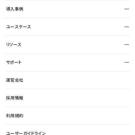
SEO
採用サイト
導入事例
運用
サービスサイト
サイト運用
事例インタビュー
業種から探す
ユースケース
セキュリティ
導入企業
宿泊・レジャー
大企業・エンタープライズ
ワークスペース
サイト制作事例
エンタメ
リソース
より自在に
制作会社
自治体
テンプレートを探す
Figma to Studio
広告代理店・コンサル
サポート
課題から探す
制作会社を探す
Lottie for Studio
スタートアップ
マーケターでのLP運用
総合窓口
サイト制作事例
アクセシビリティ
運営会社
飲食店
よくある質問
WordPressからの移行
ブログ
ヘルプセンター
小売・EC
サイト導線の変更
最新情報
採用情報
システムステータス
Studio Community
学習コンテンツ
利用規約
公式YouTube
全国ワークショップ
ユーザーガイドライン