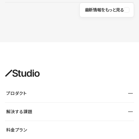
最新情報をもっと見る
プロダクト
構築
解決する課題
デザインエディタ
CMS
サイト種別から探す
料金プラン
コーポレートサイト
フォーム