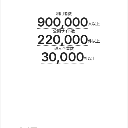
利用者数
900,000
人以上
公開サイト数
220,000
件以上
導入企業数
30,000
社以上