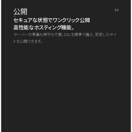
公開
02
セキュアな状態でワンクリック公開
高性能なホスティング機能。
サーバーの準備も保守も不要。SSLを標準で備え、安定したサイ
トを公開できます。