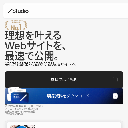
理想を叶える
Webサイトを、
最速で公開
。
美しさと成果を、両立するWebサイトへ。
無料ではじめる
製品資料をダウンロード
※ 株式会社東京商工リサーチ調べ
ノーコードCMSで作成された
国内のWebサイトの実績数
（2025年12月末時点）