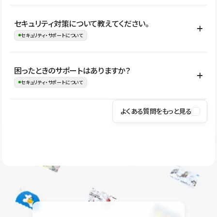
はい。CMSやコンポーネントを活用して更新範囲を設計しておく
セキュリティ対策について教えてください。
ことで、デザインを崩しにくい状態で運用できます。 さらにコン
セキュリティ・サポートについて
テンツ編集モードを使うと、編集できる範囲をテキスト・画像・ア
イコンなどに絞れるため、担当者ごとの見た目のばらつきを抑え
Studioでは、公開サイトやサービスを安全に利用できるよう、通信
困ったときのサポートはありますか？
ながらレイアウトに影響を与えずに更新作業を進めやすくなりま
の暗号化、データ保護、アクセス管理、脆弱性対策など、複数の観
セキュリティ・サポートについて
す。
点からセキュリティ対策を行っています。Studioで公開したサイト
はSSL/TLSによる通信暗号化に対応しており、悪質なスクリプトの
よくある質問をもっと見る
操作方法や機能については、ヘルプセンターでご確認いただけま
実行制限や、不正アクセス・攻撃への対策も実施しています。
す。編集、公開、CMS、フォーム、ドメイン設定など、目的に合
Studioのセキュリティ対策について
わせて記事を検索できます。有人サポート（チャット）は Mini プ
ラン以上のご契約プロジェクトでご利用いただけます。そのほか、
ユーザー同士で質問・相談できるコミュニティもご利用ください。
ヘルプセンターはこちら