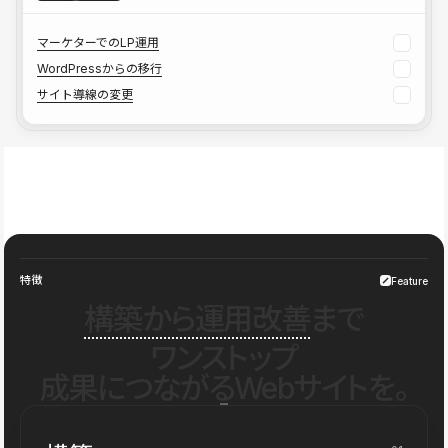
マーケターでのLP運用
WordPressからの移行
サイト導線の変更
特徴
Feature
構築から運用改善
まで
ワンストップ
成果につながるWebサイトを。