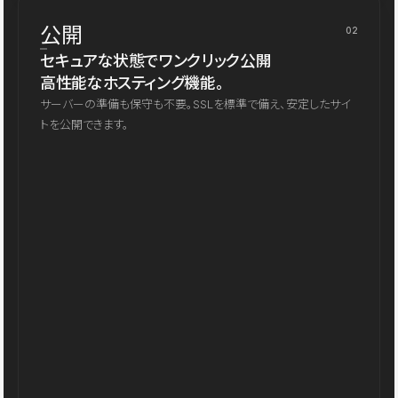
公開
02
セキュアな状態でワンクリック公開
高性能なホスティング機能。
サーバーの準備も保守も不要。SSLを標準で備え、安定したサイ
トを公開できます。