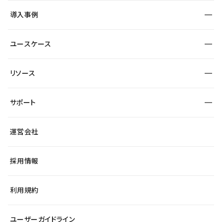
SEO
採用サイト
導入事例
運用
サービスサイト
サイト運用
事例インタビュー
業種から探す
ユースケース
セキュリティ
導入企業
宿泊・レジャー
大企業・エンタープライズ
ワークスペース
サイト制作事例
エンタメ
リソース
より自在に
制作会社
自治体
テンプレートを探す
Figma to Studio
広告代理店・コンサル
サポート
課題から探す
制作会社を探す
Lottie for Studio
スタートアップ
マーケターでのLP運用
総合窓口
サイト制作事例
アクセシビリティ
運営会社
飲食店
よくある質問
WordPressからの移行
ブログ
ヘルプセンター
小売・EC
サイト導線の変更
最新情報
採用情報
システムステータス
Studio Community
学習コンテンツ
利用規約
公式YouTube
全国ワークショップ
ユーザーガイドライン