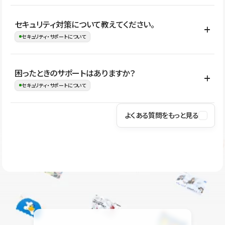
はい。CMSやコンポーネントを活用して更新範囲を設計しておく
セキュリティ対策について教えてください。
ことで、デザインを崩しにくい状態で運用できます。 さらにコン
セキュリティ・サポートについて
テンツ編集モードを使うと、編集できる範囲をテキスト・画像・ア
イコンなどに絞れるため、担当者ごとの見た目のばらつきを抑え
Studioでは、公開サイトやサービスを安全に利用できるよう、通信
困ったときのサポートはありますか？
ながらレイアウトに影響を与えずに更新作業を進めやすくなりま
の暗号化、データ保護、アクセス管理、脆弱性対策など、複数の観
セキュリティ・サポートについて
す。
点からセキュリティ対策を行っています。Studioで公開したサイト
はSSL/TLSによる通信暗号化に対応しており、悪質なスクリプトの
よくある質問をもっと見る
操作方法や機能については、ヘルプセンターでご確認いただけま
実行制限や、不正アクセス・攻撃への対策も実施しています。
す。編集、公開、CMS、フォーム、ドメイン設定など、目的に合
Studioのセキュリティ対策について
わせて記事を検索できます。有人サポート（チャット）は Mini プ
ラン以上のご契約プロジェクトでご利用いただけます。そのほか、
ユーザー同士で質問・相談できるコミュニティもご利用ください。
ヘルプセンターはこちら