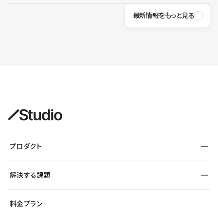
最新情報をもっと見る
プロダクト
構築
解決する課題
デザインエディタ
CMS
サイト種別から探す
料金プラン
コーポレートサイト
フォーム