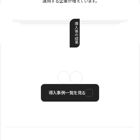
運用する企業が増えています。
導
入
後
の
成
果
導入事例一覧を見る