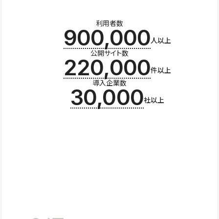
利用者数
900,000
人以上
公開サイト数
220,000
件以上
導入企業数
30,000
社以上