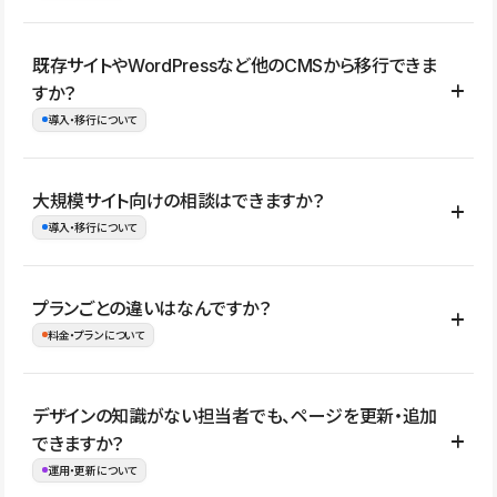
コーポレートサイト、サービスサイト、LP、採用サイト、ブロ
既存サイトやWordPressなど他のCMSから移行できま
グ・メディア、イベントサイト、店舗・商品紹介サイト、ポートフ
すか？
ォリオなど幅広く制作できます。
導入・移行について
制作事例はこちら
はい。既存サイトの構成やコンテンツ、URLを整理したうえで、
大規模サイト向けの相談はできますか？
Studio上に再構築する形で移行できます。 WordPressの場合は、
導入・移行について
XMLファイルを使って投稿記事や固定ページ、カテゴリー、タグな
どの一部データをStudio CMSへインポートできます。ただし、サ
はい。アクセス規模が大きいサイトや、複数部門での運用、権限管
プランごとの違いはなんですか？
イト全体のデザインや設定がそのまま移行されるわけではないた
理、セキュリティ確認、既存システムとの連携など、個別の要件が
料金・プランについて
め、移行後にページ構成やデザイン、CMS設計、URL・リダイレク
ある場合はご相談いただけます。サイトの規模や運用体制に応じ
ト設定などの確認が必要です。
て、適したプランや進め方をご案内します。要件が固まりきってい
公開ページ数、バージョン履歴の期間、CMS利用数の上限、権限
デザインの知識がない担当者でも、ページを更新・追加
ない段階でも、お問い合わせください。
管理の有無などがプランごとに異なります。詳しくは料金プランペ
できますか？
お問合せはこちら
ージをご覧ください。
運用・更新について
料金プランはこちら