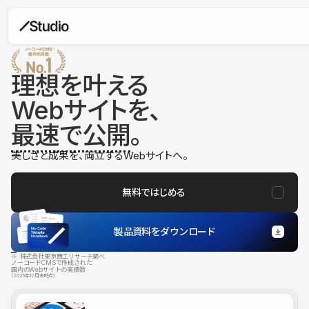
理想を叶える
Webサイトを、
最速で公開
。
美しさと成果を、両立するWebサイトへ。
無料ではじめる
製品資料をダウンロード
※ 株式会社東京商工リサーチ調べ
ノーコードCMSで作成された
国内のWebサイトの実績数
（2025年12月末時点）