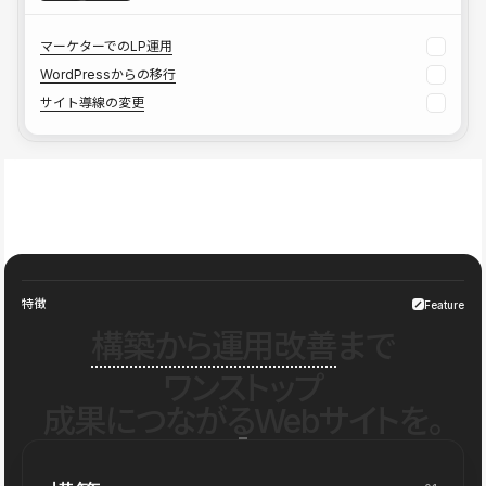
マーケターでのLP運用
WordPressからの移行
サイト導線の変更
特徴
Feature
構築から運用改善
まで
ワンストップ
成果につながるWebサイトを。