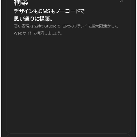
構築
01
デザインもCMSもノーコードで
思い通りに構築。
高い表現力を持つStudioで、自社のブランドを最大限活かした
Webサイトを構築しましょう。