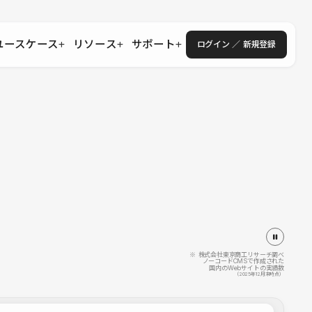
ユースケース
リソース
サポート
ログイン ／ 新規登録
・エンタープライズ
ス
相談窓口
学習コンテンツ
目的に沿ったサポートコンテンツを探す
 Store
Studio Academy
社
よくある質問
ートから始める
公式YouTubeの動画で学ぶ
採用
導入にあたってよくある質問を探す
理店・コンサル
o Showcase
全国ワークショップ
ヘルプセンター
を見る
基本操作を学ぶイベントを探す
トアップ
操作や機能に関するマニュアルを探す
 Community
セミナー
システムステータス
同士で繋がり知見を深める
技術向上に役立つイベントを探す
不具合・障害情報を確認する
 Experts
C
作会社を探す
※ 株式会社東京商工リサーチ調べ
ノーコードCMSで作成された
国内のWebサイトの実績数
 Blog
（2025年12月末時点）
見る
s New