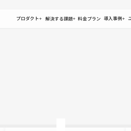
プロダクト
導入事例
解決する課題
料金プラン
運用
より自在に
事例インタビュー
大企業
リソー
お客様からの声をご紹介
サイト運用
Figma to Studio
Studio
制作会
導入企業
安心のバックアップや権限管理
デザインを一瞬でWebサイトに
テンプレ
様々な規模・業種の企業が
広告代
セキュリティ
Lottie for Studio
Studi
Studio Showcase
サイトの安全を守る仕組み
より豊かなアニメーション表現
制作事例
スター
Studioサイトギャラリー
ワークスペース
アクセシビリティ
Studio
複数プロジェクトを一括管理
Webサイトをすべての人に
飲食店
ユーザー
Studio
小売・E
Web制
Studio
ブログを
What'