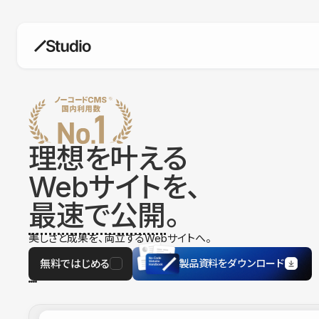
構築
デザインエディタ
コードを書かずにデザイン自体を自
在に
理想を叶える
CMS
Webサイトを、
柔軟なコンテンツ管理システム
最速で公開
。
フォーム
フォーム設置もノーコードで完結
美しさと成果を、両立するWebサイトへ。
SEO
検索エンジン向けの設定項目も充実
無料ではじめる
製品資料をダウンロード