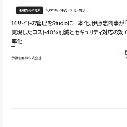
運用負荷の軽減
5,001名〜
小売・卸売・物流
14サイトの管理をStudioに一本化。伊藤忠商事が
実現したコスト40%削減とセキュリティ対応の効
率化
伊藤忠商事株式会社
l