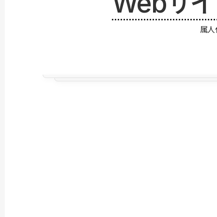
Webサ
属人