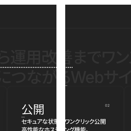
ら運用改善
までワン
につながるWebサイ
公開
02
セキュアな状態でワンクリック公開
高性能なホスティング機能。