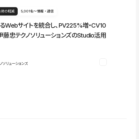
負荷の軽減
5,001名〜
情報・通信
るWebサイトを統合し、PV225%増・CV10
伊藤忠テクノソリューションズのStudio活用
ノソリューションズ