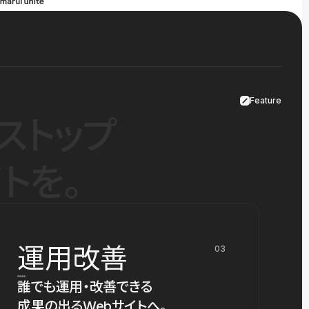
Feature
ストップ
トを。
運用改善
03
誰でも運用・改善できる
成果の出るWebサイトへ。