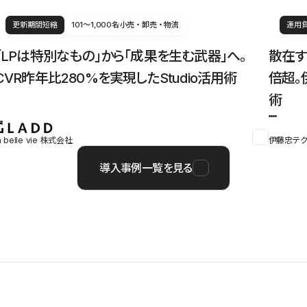
更新期間短縮
101〜1,000名
小売・卸売・物流
運用
「LPは特別なもの」から「成果を生む武器」へ。
散在す
CVR昨年比280%を実現したStudio活用術
倍超。
術
a belle vie 株式会社
伊藤忠テク
導入事例一覧を見る