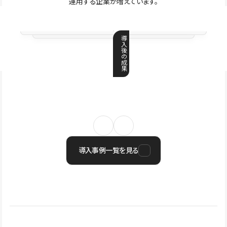
運用する企業が増えています。
導
入
後
の
成
果
導入事例一覧を見る