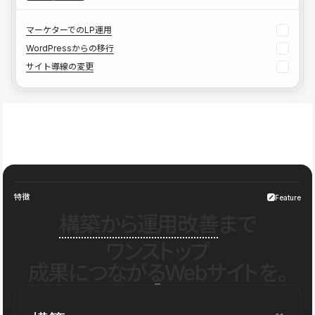
マーケターでのLP運用
WordPressからの移行
サイト導線の変更
特徴
Feature
構築から運用改善
まで
ワンストップ
成果につながるWebサイトを。