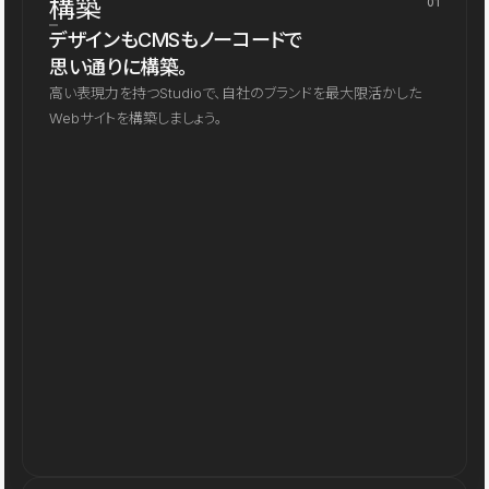
構築
01
デザインもCMSもノーコードで
思い通りに構築。
高い表現力を持つStudioで、自社のブランドを最大限活かした
Webサイトを構築しましょう。