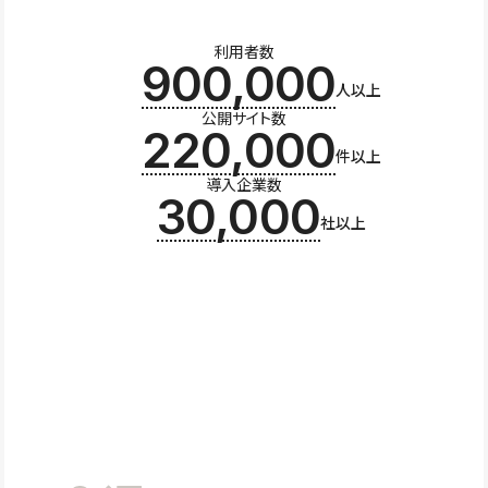
利用者数
900,000
人以上
公開サイト数
220,000
件以上
導入企業数
30,000
社以上