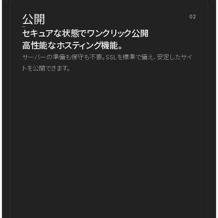
公開
02
セキュアな状態でワンクリック公開
高性能なホスティング機能。
サーバーの準備も保守も不要。SSLを標準で備え、安定したサイ
トを公開できます。