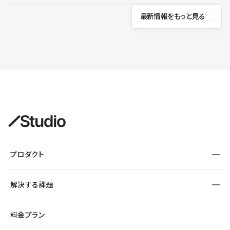
最新情報をもっと見る
プロダクト
構築
解決する課題
デザインエディタ
CMS
サイト種別から探す
料金プラン
コーポレートサイト
フォーム