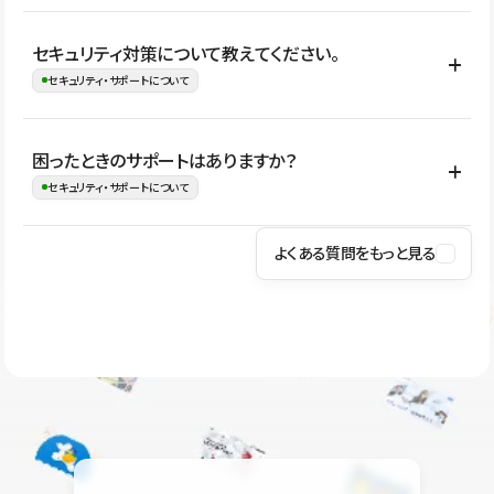
はい。CMSやコンポーネントを活用して更新範囲を設計しておく
セキュリティ対策について教えてください。
ことで、デザインを崩しにくい状態で運用できます。 さらにコン
セキュリティ・サポートについて
テンツ編集モードを使うと、編集できる範囲をテキスト・画像・ア
イコンなどに絞れるため、担当者ごとの見た目のばらつきを抑え
Studioでは、公開サイトやサービスを安全に利用できるよう、通信
困ったときのサポートはありますか？
ながらレイアウトに影響を与えずに更新作業を進めやすくなりま
の暗号化、データ保護、アクセス管理、脆弱性対策など、複数の観
セキュリティ・サポートについて
す。
点からセキュリティ対策を行っています。Studioで公開したサイト
はSSL/TLSによる通信暗号化に対応しており、悪質なスクリプトの
よくある質問をもっと見る
操作方法や機能については、ヘルプセンターでご確認いただけま
実行制限や、不正アクセス・攻撃への対策も実施しています。
す。編集、公開、CMS、フォーム、ドメイン設定など、目的に合
Studioのセキュリティ対策について
わせて記事を検索できます。有人サポート（チャット）は Mini プ
ラン以上のご契約プロジェクトでご利用いただけます。そのほか、
ユーザー同士で質問・相談できるコミュニティもご利用ください。
ヘルプセンターはこちら