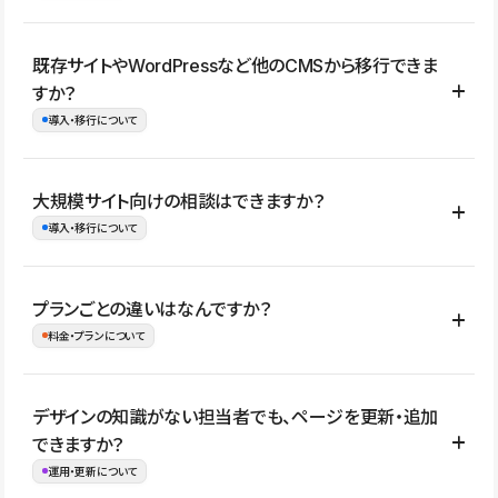
コーポレートサイト、サービスサイト、LP、採用サイト、ブロ
既存サイトやWordPressなど他のCMSから移行できま
グ・メディア、イベントサイト、店舗・商品紹介サイト、ポートフ
すか？
ォリオなど幅広く制作できます。
導入・移行について
制作事例はこちら
はい。既存サイトの構成やコンテンツ、URLを整理したうえで、
大規模サイト向けの相談はできますか？
Studio上に再構築する形で移行できます。 WordPressの場合は、
導入・移行について
XMLファイルを使って投稿記事や固定ページ、カテゴリー、タグな
どの一部データをStudio CMSへインポートできます。ただし、サ
はい。アクセス規模が大きいサイトや、複数部門での運用、権限管
プランごとの違いはなんですか？
イト全体のデザインや設定がそのまま移行されるわけではないた
理、セキュリティ確認、既存システムとの連携など、個別の要件が
料金・プランについて
め、移行後にページ構成やデザイン、CMS設計、URL・リダイレク
ある場合はご相談いただけます。サイトの規模や運用体制に応じ
ト設定などの確認が必要です。
て、適したプランや進め方をご案内します。要件が固まりきってい
公開ページ数、バージョン履歴の期間、CMS利用数の上限、権限
デザインの知識がない担当者でも、ページを更新・追加
ない段階でも、お問い合わせください。
管理の有無などがプランごとに異なります。詳しくは料金プランペ
できますか？
お問合せはこちら
ージをご覧ください。
運用・更新について
料金プランはこちら