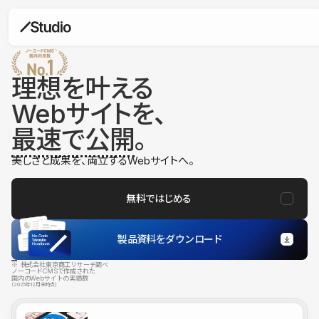
理想を叶える
Webサイトを、
最速で公開
。
美しさと成果を、両立するWebサイトへ。
無料ではじめる
製品資料をダウンロード
※ 株式会社東京商工リサーチ調べ
ノーコードCMSで作成された
国内のWebサイトの実績数
（2025年12月末時点）