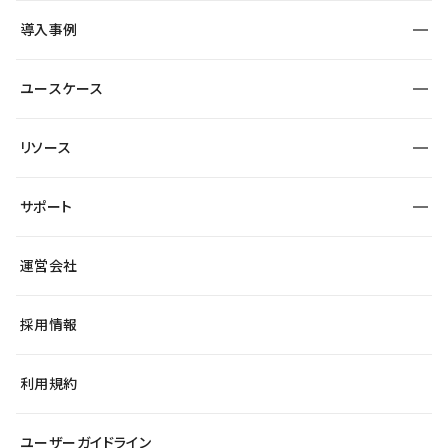
SEO
採用サイト
導入事例
運用
サービスサイト
サイト運用
事例インタビュー
業種から探す
ユースケース
セキュリティ
導入企業
宿泊・レジャー
大企業・エンタープライズ
ワークスペース
サイト制作事例
エンタメ
リソース
より自在に
制作会社
自治体
テンプレートを探す
Figma to Studio
広告代理店・コンサル
サポート
課題から探す
制作会社を探す
Lottie for Studio
スタートアップ
マーケターでのLP運用
総合窓口
サイト制作事例
アクセシビリティ
運営会社
飲食店
よくある質問
WordPressからの移行
ブログ
ヘルプセンター
小売・EC
サイト導線の変更
最新情報
採用情報
システムステータス
Studio Community
学習コンテンツ
利用規約
公式YouTube
全国ワークショップ
ユーザーガイドライン