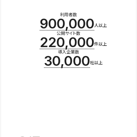
利用者数
900,000
人以上
公開サイト数
220,000
件以上
導入企業数
30,000
社以上