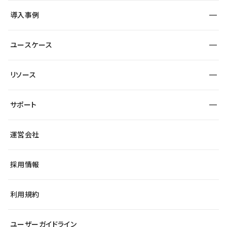
SEO
採用サイト
導入事例
運用
サービスサイト
サイト運用
事例インタビュー
業種から探す
ユースケース
セキュリティ
導入企業
宿泊・レジャー
大企業・エンタープライズ
ワークスペース
サイト制作事例
エンタメ
リソース
より自在に
制作会社
自治体
テンプレートを探す
Figma to Studio
広告代理店・コンサル
サポート
課題から探す
制作会社を探す
Lottie for Studio
スタートアップ
マーケターでのLP運用
総合窓口
サイト制作事例
アクセシビリティ
運営会社
飲食店
よくある質問
WordPressからの移行
ブログ
ヘルプセンター
小売・EC
サイト導線の変更
最新情報
採用情報
システムステータス
Studio Community
学習コンテンツ
利用規約
公式YouTube
全国ワークショップ
ユーザーガイドライン