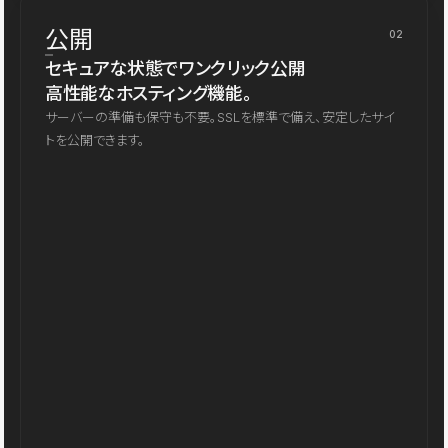
公開
02
セキュアな状態でワンクリック公開
高性能なホスティング機能。
サーバーの準備も保守も不要。SSLを標準で備え、安定したサイ
トを公開できます。