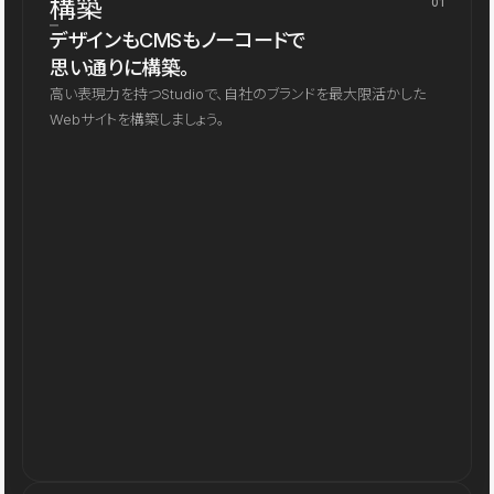
構築
01
デザインもCMSもノーコードで
思い通りに構築。
高い表現力を持つStudioで、自社のブランドを最大限活かした
Webサイトを構築しましょう。