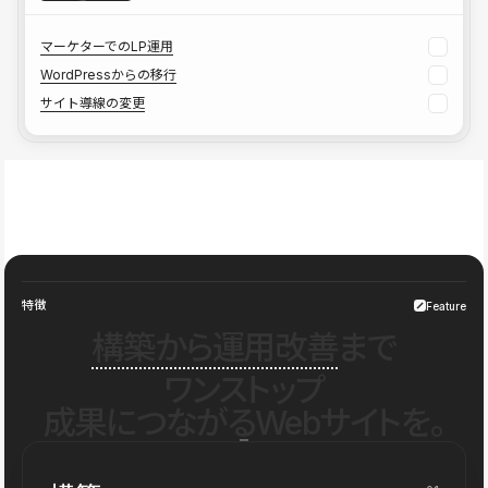
マーケターでのLP運用
WordPressからの移行
サイト導線の変更
特徴
Feature
構築から運用改善
まで
ワンストップ
成果につながるWebサイトを。