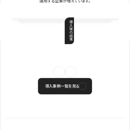
運用する企業が増えています。
導
入
後
の
成
果
導入事例一覧を見る