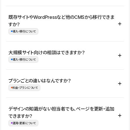
コーポレートサイト、サービスサイト、LP、採用サイト、ブロ
既存サイトやWordPressなど他のCMSから移行できま
グ・メディア、イベントサイト、店舗・商品紹介サイト、ポートフ
すか？
ォリオなど幅広く制作できます。
導入・移行について
制作事例はこちら
はい。既存サイトの構成やコンテンツ、URLを整理したうえで、
大規模サイト向けの相談はできますか？
Studio上に再構築する形で移行できます。 WordPressの場合は、
導入・移行について
XMLファイルを使って投稿記事や固定ページ、カテゴリー、タグな
どの一部データをStudio CMSへインポートできます。ただし、サ
はい。アクセス規模が大きいサイトや、複数部門での運用、権限管
プランごとの違いはなんですか？
イト全体のデザインや設定がそのまま移行されるわけではないた
理、セキュリティ確認、既存システムとの連携など、個別の要件が
料金・プランについて
め、移行後にページ構成やデザイン、CMS設計、URL・リダイレク
ある場合はご相談いただけます。サイトの規模や運用体制に応じ
ト設定などの確認が必要です。
て、適したプランや進め方をご案内します。要件が固まりきってい
公開ページ数、バージョン履歴の期間、CMS利用数の上限、権限
デザインの知識がない担当者でも、ページを更新・追加
ない段階でも、お問い合わせください。
管理の有無などがプランごとに異なります。詳しくは料金プランペ
できますか？
お問合せはこちら
ージをご覧ください。
運用・更新について
料金プランはこちら