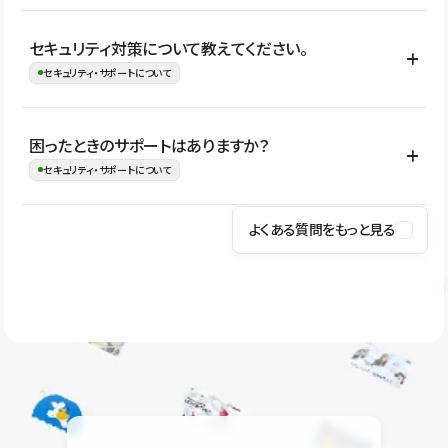
はい。CMSやコンポーネントを活用して更新範囲を設計しておく
セキュリティ対策について教えてください。
ことで、デザインを崩しにくい状態で運用できます。 さらにコン
セキュリティ・サポートについて
テンツ編集モードを使うと、編集できる範囲をテキスト・画像・ア
イコンなどに絞れるため、担当者ごとの見た目のばらつきを抑え
Studioでは、公開サイトやサービスを安全に利用できるよう、通信
困ったときのサポートはありますか？
ながらレイアウトに影響を与えずに更新作業を進めやすくなりま
の暗号化、データ保護、アクセス管理、脆弱性対策など、複数の観
セキュリティ・サポートについて
す。
点からセキュリティ対策を行っています。Studioで公開したサイト
はSSL/TLSによる通信暗号化に対応しており、悪質なスクリプトの
よくある質問をもっと見る
操作方法や機能については、ヘルプセンターでご確認いただけま
実行制限や、不正アクセス・攻撃への対策も実施しています。
す。編集、公開、CMS、フォーム、ドメイン設定など、目的に合
Studioのセキュリティ対策について
わせて記事を検索できます。有人サポート（チャット）は Mini プ
ラン以上のご契約プロジェクトでご利用いただけます。そのほか、
ユーザー同士で質問・相談できるコミュニティもご利用ください。
ヘルプセンターはこちら