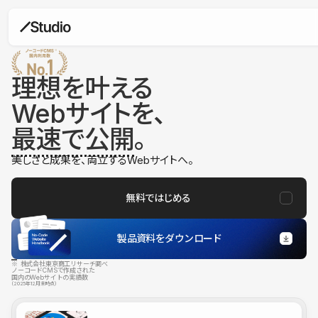
理想を叶える
Webサイトを、
最速で公開
。
美しさと成果を、両立するWebサイトへ。
無料ではじめる
製品資料をダウンロード
※ 株式会社東京商工リサーチ調べ
ノーコードCMSで作成された
国内のWebサイトの実績数
（2025年12月末時点）