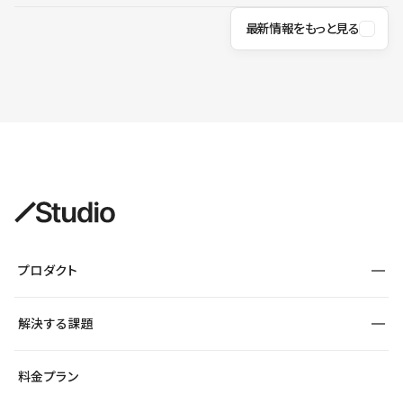
最新情報をもっと見る
プロダクト
構築
解決する課題
デザインエディタ
CMS
サイト種別から探す
料金プラン
コーポレートサイト
フォーム