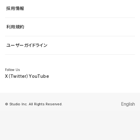
ヘルプセンター
小売・EC
サイト導線の変更
最新情報
採用情報
システムステータス
Studio Community
学習コンテンツ
利用規約
公式YouTube
全国ワークショップ
ユーザーガイドライン
セミナー
Follow Us
X（Twitter）
YouTube
English
© Studio Inc. All Rights Reserved.