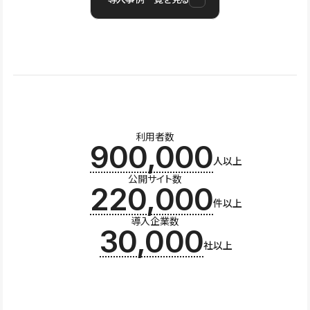
利用者数
900,000
人以上
公開サイト数
220,000
件以上
導入企業数
30,000
社以上