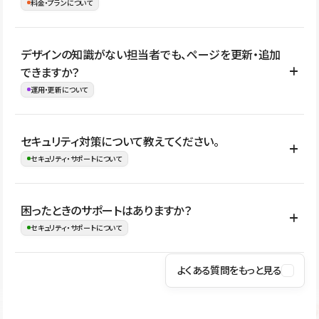
理、セキュリティ確認、既存システムとの連携など、個別の要件が
料金・プランについて
め、移行後にページ構成やデザイン、CMS設計、URL・リダイレク
ある場合はご相談いただけます。サイトの規模や運用体制に応じ
ト設定などの確認が必要です。
て、適したプランや進め方をご案内します。要件が固まりきってい
公開ページ数、バージョン履歴の期間、CMS利用数の上限、権限
デザインの知識がない担当者でも、ページを更新・追加
ない段階でも、お問い合わせください。
管理の有無などがプランごとに異なります。詳しくは料金プランペ
できますか？
お問合せはこちら
ージをご覧ください。
運用・更新について
料金プランはこちら
はい。CMSやコンポーネントを活用して更新範囲を設計しておく
セキュリティ対策について教えてください。
ことで、デザインを崩しにくい状態で運用できます。 さらにコン
セキュリティ・サポートについて
テンツ編集モードを使うと、編集できる範囲をテキスト・画像・ア
イコンなどに絞れるため、担当者ごとの見た目のばらつきを抑え
Studioでは、公開サイトやサービスを安全に利用できるよう、通信
困ったときのサポートはありますか？
ながらレイアウトに影響を与えずに更新作業を進めやすくなりま
の暗号化、データ保護、アクセス管理、脆弱性対策など、複数の観
セキュリティ・サポートについて
す。
点からセキュリティ対策を行っています。Studioで公開したサイト
はSSL/TLSによる通信暗号化に対応しており、悪質なスクリプトの
よくある質問をもっと見る
操作方法や機能については、ヘルプセンターでご確認いただけま
実行制限や、不正アクセス・攻撃への対策も実施しています。
す。編集、公開、CMS、フォーム、ドメイン設定など、目的に合
Studioのセキュリティ対策について
わせて記事を検索できます。有人サポート（チャット）は Mini プ