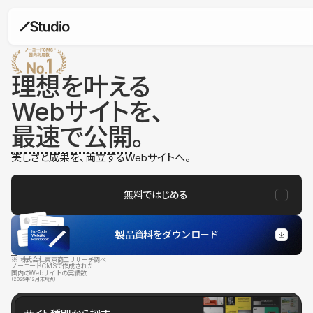
理想を叶える
Webサイトを、
最速で公開
。
美しさと成果を、両立するWebサイトへ。
無料ではじめる
製品資料をダウンロード
※ 株式会社東京商工リサーチ調べ
ノーコードCMSで作成された
国内のWebサイトの実績数
（2025年12月末時点）