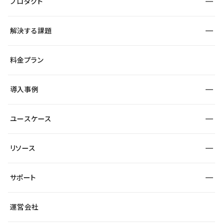
プロダクト
構築
解決する課題
デザインエディタ
CMS
サイト種別から探す
料金プラン
コーポレートサイト
フォーム
SEO
採用サイト
導入事例
運用
サービスサイト
サイト運用
事例インタビュー
業種から探す
ユースケース
セキュリティ
導入企業
宿泊・レジャー
大企業・エンタープライズ
ワークスペース
サイト制作事例
エンタメ
リソース
より自在に
制作会社
自治体
テンプレートを探す
Figma to Studio
広告代理店・コンサル
サポート
課題から探す
制作会社を探す
Lottie for Studio
スタートアップ
マーケターでのLP運用
総合窓口
サイト制作事例
アクセシビリティ
運営会社
飲食店
よくある質問
WordPressからの移行
ブログ