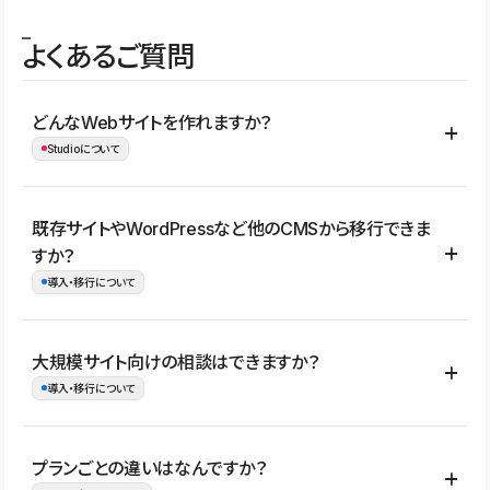
よくあるご質問
どんなWebサイトを作れますか？
Studioについて
コーポレートサイト、サービスサイト、LP、採用サイト、ブロ
既存サイトやWordPressなど他のCMSから移行できま
グ・メディア、イベントサイト、店舗・商品紹介サイト、ポートフ
すか？
ォリオなど幅広く制作できます。
導入・移行について
制作事例はこちら
はい。既存サイトの構成やコンテンツ、URLを整理したうえで、
大規模サイト向けの相談はできますか？
Studio上に再構築する形で移行できます。 WordPressの場合は、
導入・移行について
XMLファイルを使って投稿記事や固定ページ、カテゴリー、タグな
どの一部データをStudio CMSへインポートできます。ただし、サ
はい。アクセス規模が大きいサイトや、複数部門での運用、権限管
プランごとの違いはなんですか？
イト全体のデザインや設定がそのまま移行されるわけではないた