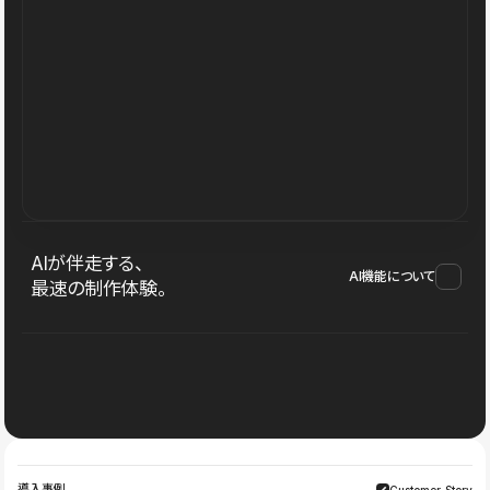
AIが伴走する、
AI機能について
最速の制作体験。
導入事例
Customer Story