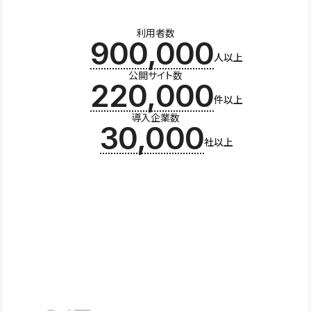
利用者数
900,000
人以上
公開サイト数
220,000
件以上
導入企業数
30,000
社以上