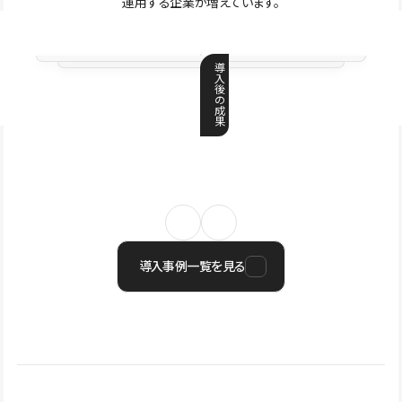
運用する企業が増えています。
導
入
後
の
成
果
導入事例一覧を見る