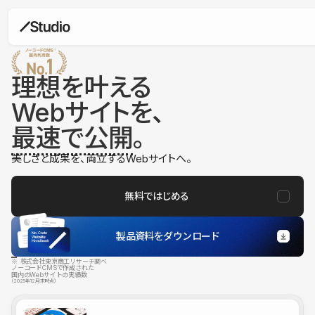
理想を叶える
Webサイトを、
最速で公開
。
美しさと成果を、両立するWebサイトへ。
無料ではじめる
製品資料をダウンロード
※ 株式会社東京商工リサーチ調べ
ノーコードCMSで作成された
国内のWebサイトの実績数
（2025年12月末時点）