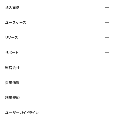
SEO
採用サイト
導入事例
運用
サービスサイト
サイト運用
事例インタビュー
業種から探す
ユースケース
セキュリティ
導入企業
宿泊・レジャー
大企業・エンタープライズ
ワークスペース
サイト制作事例
エンタメ
リソース
より自在に
制作会社
自治体
テンプレートを探す
Figma to Studio
広告代理店・コンサル
サポート
課題から探す
制作会社を探す
Lottie for Studio
スタートアップ
マーケターでのLP運用
総合窓口
サイト制作事例
アクセシビリティ
運営会社
飲食店
よくある質問
WordPressからの移行
ブログ
ヘルプセンター
小売・EC
サイト導線の変更
最新情報
採用情報
システムステータス
Studio Community
学習コンテンツ
利用規約
公式YouTube
全国ワークショップ
ユーザーガイドライン