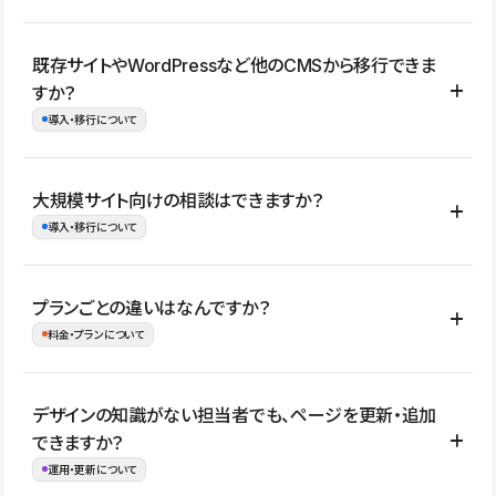
コーポレートサイト、サービスサイト、LP、採用サイト、ブロ
既存サイトやWordPressなど他のCMSから移行できま
グ・メディア、イベントサイト、店舗・商品紹介サイト、ポートフ
すか？
ォリオなど幅広く制作できます。
導入・移行について
制作事例はこちら
はい。既存サイトの構成やコンテンツ、URLを整理したうえで、
大規模サイト向けの相談はできますか？
Studio上に再構築する形で移行できます。 WordPressの場合は、
導入・移行について
XMLファイルを使って投稿記事や固定ページ、カテゴリー、タグな
どの一部データをStudio CMSへインポートできます。ただし、サ
はい。アクセス規模が大きいサイトや、複数部門での運用、権限管
プランごとの違いはなんですか？
イト全体のデザインや設定がそのまま移行されるわけではないた
理、セキュリティ確認、既存システムとの連携など、個別の要件が
料金・プランについて
め、移行後にページ構成やデザイン、CMS設計、URL・リダイレク
ある場合はご相談いただけます。サイトの規模や運用体制に応じ
ト設定などの確認が必要です。
て、適したプランや進め方をご案内します。要件が固まりきってい
公開ページ数、バージョン履歴の期間、CMS利用数の上限、権限
デザインの知識がない担当者でも、ページを更新・追加
ない段階でも、お問い合わせください。
管理の有無などがプランごとに異なります。詳しくは料金プランペ
できますか？
お問合せはこちら
ージをご覧ください。
運用・更新について
料金プランはこちら