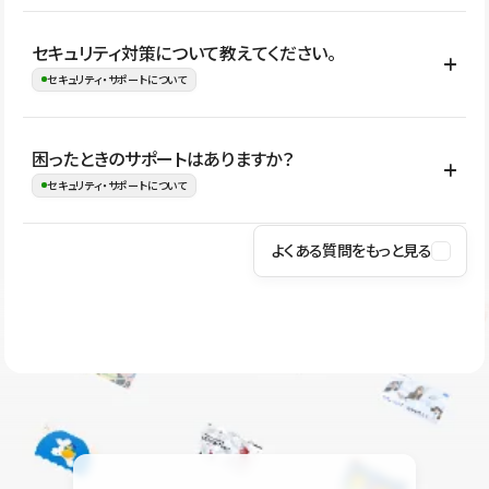
はい。CMSやコンポーネントを活用して更新範囲を設計しておく
セキュリティ対策について教えてください。
ことで、デザインを崩しにくい状態で運用できます。 さらにコン
セキュリティ・サポートについて
テンツ編集モードを使うと、編集できる範囲をテキスト・画像・ア
イコンなどに絞れるため、担当者ごとの見た目のばらつきを抑え
Studioでは、公開サイトやサービスを安全に利用できるよう、通信
困ったときのサポートはありますか？
ながらレイアウトに影響を与えずに更新作業を進めやすくなりま
の暗号化、データ保護、アクセス管理、脆弱性対策など、複数の観
セキュリティ・サポートについて
す。
点からセキュリティ対策を行っています。Studioで公開したサイト
はSSL/TLSによる通信暗号化に対応しており、悪質なスクリプトの
よくある質問をもっと見る
操作方法や機能については、ヘルプセンターでご確認いただけま
実行制限や、不正アクセス・攻撃への対策も実施しています。
す。編集、公開、CMS、フォーム、ドメイン設定など、目的に合
Studioのセキュリティ対策について
わせて記事を検索できます。有人サポート（チャット）は Mini プ
ラン以上のご契約プロジェクトでご利用いただけます。そのほか、
ユーザー同士で質問・相談できるコミュニティもご利用ください。
ヘルプセンターはこちら