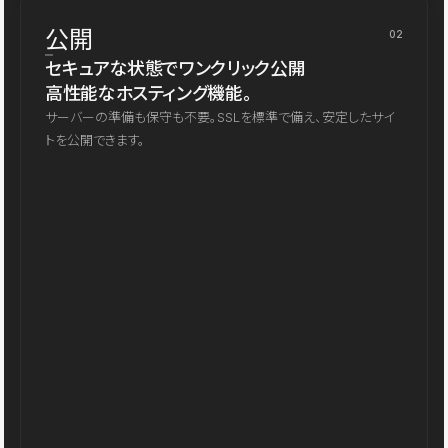
公開
02
セキュアな状態でワンクリック公開
高性能なホスティング機能。
サーバーの準備も保守も不要。SSLを標準で備え、安定したサイ
トを公開できます。