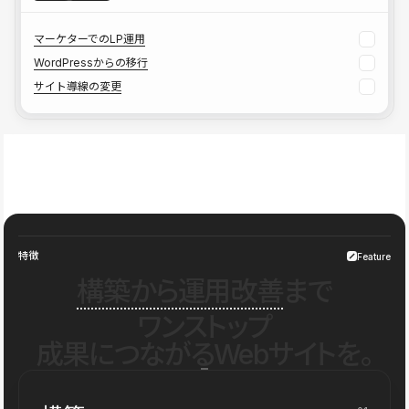
マーケターでのLP運用
WordPressからの移行
サイト導線の変更
特徴
Feature
構築から運用改善
まで
ワンストップ
成果につながるWebサイトを。