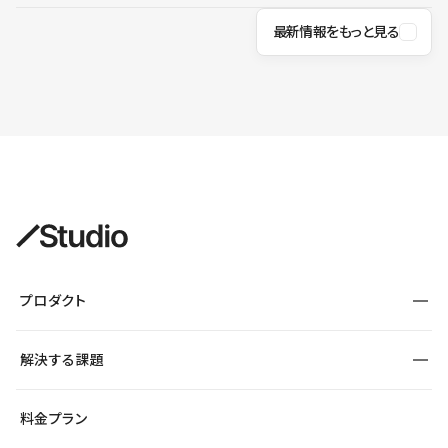
最新情報をもっと見る
プロダクト
構築
解決する課題
デザインエディタ
CMS
サイト種別から探す
料金プラン
コーポレートサイト
フォーム