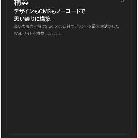
構築
01
デザインもCMSもノーコードで
思い通りに構築。
高い表現力を持つStudioで、自社のブランドを最大限活かした
Webサイトを構築しましょう。