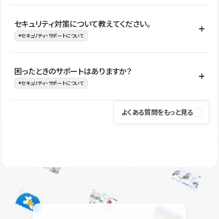
はい。CMSやコンポーネントを活用して更新範囲を設計しておく
セキュリティ対策について教えてください。
ことで、デザインを崩しにくい状態で運用できます。 さらにコン
セキュリティ・サポートについて
テンツ編集モードを使うと、編集できる範囲をテキスト・画像・ア
イコンなどに絞れるため、担当者ごとの見た目のばらつきを抑え
Studioでは、公開サイトやサービスを安全に利用できるよう、通信
困ったときのサポートはありますか？
ながらレイアウトに影響を与えずに更新作業を進めやすくなりま
の暗号化、データ保護、アクセス管理、脆弱性対策など、複数の観
セキュリティ・サポートについて
す。
点からセキュリティ対策を行っています。Studioで公開したサイト
はSSL/TLSによる通信暗号化に対応しており、悪質なスクリプトの
よくある質問をもっと見る
操作方法や機能については、ヘルプセンターでご確認いただけま
実行制限や、不正アクセス・攻撃への対策も実施しています。
す。編集、公開、CMS、フォーム、ドメイン設定など、目的に合
Studioのセキュリティ対策について
わせて記事を検索できます。有人サポート（チャット）は Mini プ
ラン以上のご契約プロジェクトでご利用いただけます。そのほか、
ユーザー同士で質問・相談できるコミュニティもご利用ください。
ヘルプセンターはこちら