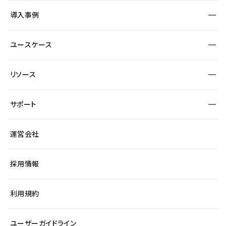
SEO
採用サイト
導入事例
運用
サービスサイト
サイト運用
事例インタビュー
業種から探す
ユースケース
セキュリティ
導入企業
宿泊・レジャー
大企業・エンタープライズ
ワークスペース
サイト制作事例
エンタメ
リソース
より自在に
制作会社
自治体
テンプレートを探す
Figma to Studio
広告代理店・コンサル
サポート
課題から探す
制作会社を探す
Lottie for Studio
スタートアップ
マーケターでのLP運用
総合窓口
サイト制作事例
アクセシビリティ
運営会社
飲食店
よくある質問
WordPressからの移行
ブログ
ヘルプセンター
小売・EC
サイト導線の変更
最新情報
採用情報
システムステータス
Studio Community
学習コンテンツ
利用規約
公式YouTube
全国ワークショップ
ユーザーガイドライン