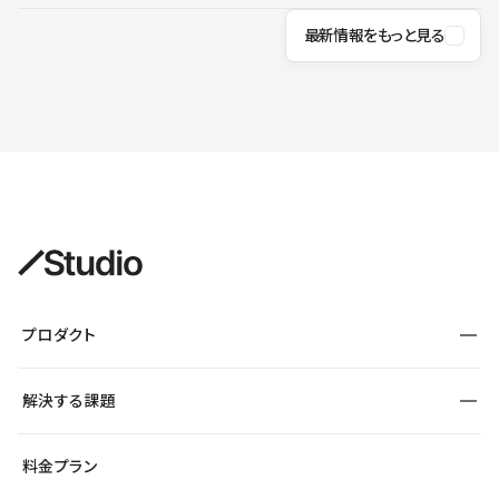
最新情報をもっと見る
プロダクト
構築
解決する課題
デザインエディタ
CMS
サイト種別から探す
料金プラン
コーポレートサイト
フォーム