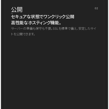
公開
02
セキュアな状態でワンクリック公開
高性能なホスティング機能。
サーバーの準備も保守も不要。SSLを標準で備え、安定したサイ
トを公開できます。