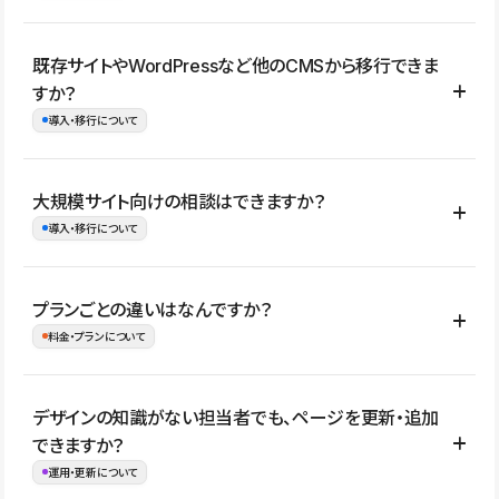
コーポレートサイト、サービスサイト、LP、採用サイト、ブロ
既存サイトやWordPressなど他のCMSから移行できま
グ・メディア、イベントサイト、店舗・商品紹介サイト、ポートフ
すか？
ォリオなど幅広く制作できます。
導入・移行について
制作事例はこちら
はい。既存サイトの構成やコンテンツ、URLを整理したうえで、
大規模サイト向けの相談はできますか？
Studio上に再構築する形で移行できます。 WordPressの場合は、
導入・移行について
XMLファイルを使って投稿記事や固定ページ、カテゴリー、タグな
どの一部データをStudio CMSへインポートできます。ただし、サ
はい。アクセス規模が大きいサイトや、複数部門での運用、権限管
プランごとの違いはなんですか？
イト全体のデザインや設定がそのまま移行されるわけではないた
理、セキュリティ確認、既存システムとの連携など、個別の要件が
料金・プランについて
め、移行後にページ構成やデザイン、CMS設計、URL・リダイレク
ある場合はご相談いただけます。サイトの規模や運用体制に応じ
ト設定などの確認が必要です。
て、適したプランや進め方をご案内します。要件が固まりきってい
公開ページ数、バージョン履歴の期間、CMS利用数の上限、権限
デザインの知識がない担当者でも、ページを更新・追加
ない段階でも、お問い合わせください。
管理の有無などがプランごとに異なります。詳しくは料金プランペ
できますか？
お問合せはこちら
ージをご覧ください。
運用・更新について
料金プランはこちら