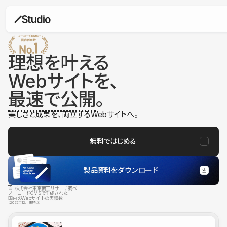
理想を叶える
Webサイトを、
最速で公開
。
美しさと成果を、両立するWebサイトへ。
無料ではじめる
製品資料をダウンロード
※ 株式会社東京商工リサーチ調べ
ノーコードCMSで作成された
国内のWebサイトの実績数
（2025年12月末時点）