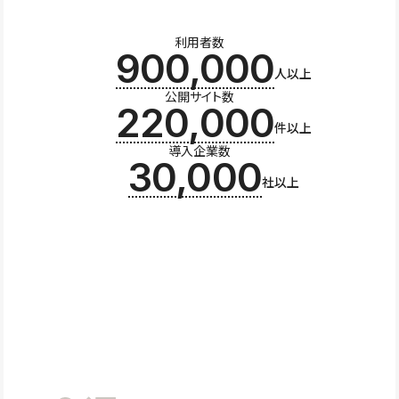
利用者数
900,000
人以上
公開サイト数
220,000
件以上
導入企業数
30,000
社以上