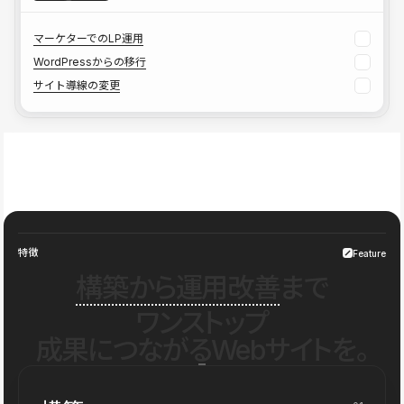
マーケターでのLP運用
WordPressからの移行
サイト導線の変更
特徴
Feature
構築から運用改善
まで
ワンストップ
成果につながるWebサイトを。