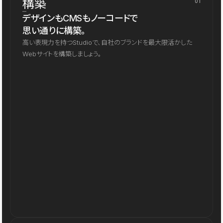
構築
01
デザインもCMSもノーコードで
思い通りに構築。
高い表現力を持つStudioで、自社のブランドを最大限活かした
Webサイトを構築しましょう。