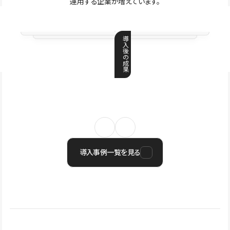
運用する企業が増えています。
導
入
後
の
成
果
導入事例一覧を見る