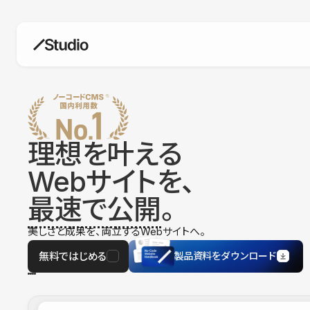
構築
デザインエディタ
コードを書かずにデザイン自体を自
在に
理想を叶える
CMS
Webサイトを、
柔軟なコンテンツ管理システム
最速で公開
。
フォーム
フォーム設置もノーコードで完結
美しさと成果を、両立するWebサイトへ。
SEO
検索エンジン向けの設定項目も充実
無料ではじめる
製品資料をダウンロード