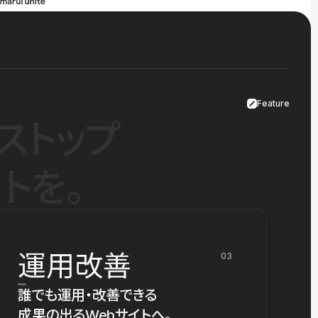
Feature
ストップ
トを。
運用改善
03
誰でも運用・改善できる
成果の出るWebサイトへ。