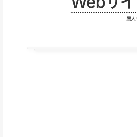
Webサ
属人