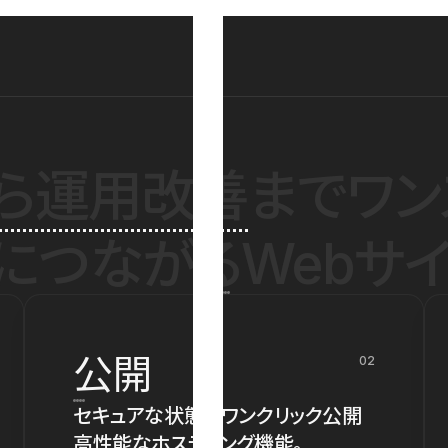
ら運用改善
までワン
につながるWebサイ
公開
02
セキュアな状態でワンクリック公開
高性能なホスティング機能。