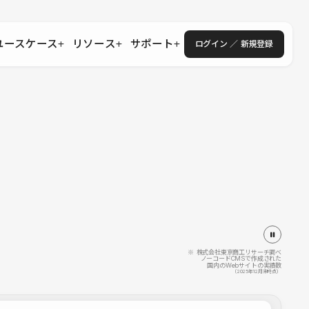
ユースケース
リソース
サポート
ログイン ／ 新規登録
・エンタープライズ
ス
相談窓口
学習コンテンツ
目的に沿ったサポートコンテンツを探す
 Store
Studio Academy
社
よくある質問
ートから始める
公式YouTubeの動画で学ぶ
採用
導入にあたってよくある質問を探す
理店・コンサル
o Showcase
全国ワークショップ
ヘルプセンター
を見る
基本操作を学ぶイベントを探す
トアップ
操作や機能に関するマニュアルを探す
 Community
セミナー
システムステータス
同士で繋がり知見を深める
技術向上に役立つイベントを探す
不具合・障害情報を確認する
 Experts
C
作会社を探す
※ 株式会社東京商工リサーチ調べ
ノーコードCMSで作成された
国内のWebサイトの実績数
 Blog
（2025年12月末時点）
見る
s New