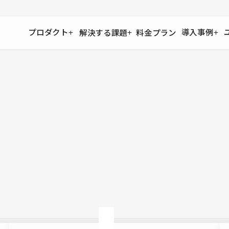
プロダクト
導入事例
解決する課題
料金プラン
運用
より自在に
事例インタビュー
大企業
リソー
お客様からの声をご紹介
サイト運用
Figma to Studio
Studio
制作会
導入企業
安心のバックアップや権限管理
デザインを一瞬でWebサイトに
テンプレ
様々な規模・業種の企業が
広告代
セキュリティ
Lottie for Studio
Studi
Studio Showcase
サイトの安全を守る仕組み
より豊かなアニメーション表現
制作事例
スター
Studioサイトギャラリー
ワークスペース
アクセシビリティ
Studio
複数プロジェクトを一括管理
Webサイトをすべての人に
飲食店
ユーザー
Studio
小売・E
Web制
Studio
ブログを
What'