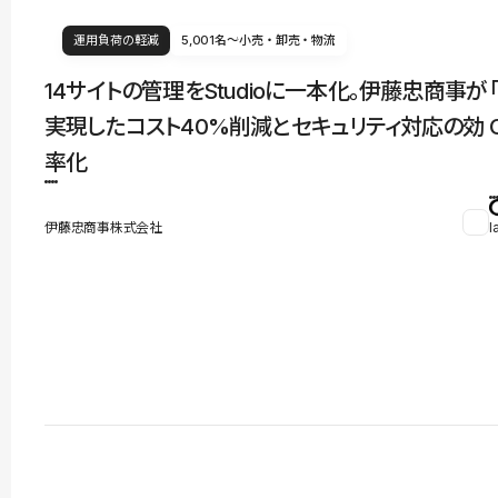
運用負荷の軽減
5,001名〜
小売・卸売・物流
14サイトの管理をStudioに一本化。伊藤忠商事が
実現したコスト40%削減とセキュリティ対応の効
率化
伊藤忠商事株式会社
l