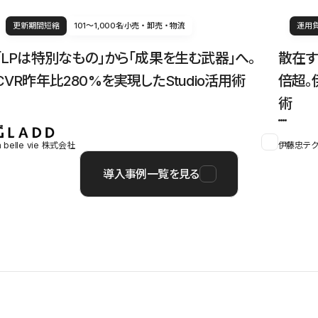
更新期間短縮
101〜1,000名
小売・卸売・物流
運用
「LPは特別なもの」から「成果を生む武器」へ。
散在す
CVR昨年比280%を実現したStudio活用術
倍超。
術
a belle vie 株式会社
伊藤忠テク
導入事例一覧を見る