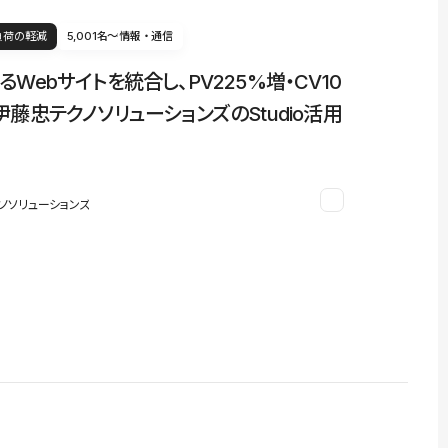
負荷の軽減
5,001名〜
情報・通信
るWebサイトを統合し、PV225%増・CV10
伊藤忠テクノソリューションズのStudio活用
ノソリューションズ