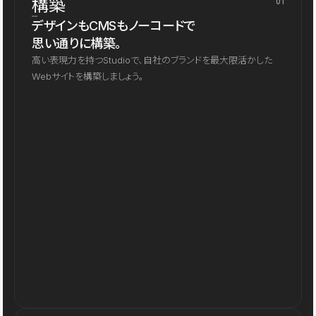
構築
01
デザインもCMSもノーコードで
思い通りに構築。
高い表現力を持つStudioで、自社のブランドを最大限活かした
Webサイトを構築しましょう。