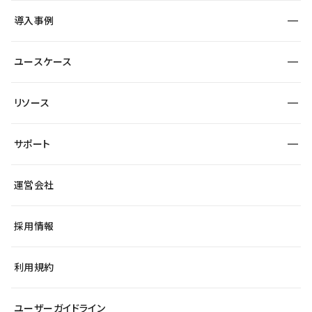
SEO
採用サイト
導入事例
運用
サービスサイト
サイト運用
事例インタビュー
業種から探す
ユースケース
セキュリティ
導入企業
宿泊・レジャー
大企業・エンタープライズ
ワークスペース
サイト制作事例
エンタメ
リソース
より自在に
制作会社
自治体
テンプレートを探す
Figma to Studio
広告代理店・コンサル
サポート
課題から探す
制作会社を探す
Lottie for Studio
スタートアップ
マーケターでのLP運用
総合窓口
サイト制作事例
アクセシビリティ
運営会社
飲食店
よくある質問
WordPressからの移行
ブログ
ヘルプセンター
小売・EC
サイト導線の変更
最新情報
採用情報
システムステータス
Studio Community
学習コンテンツ
利用規約
公式YouTube
全国ワークショップ
ユーザーガイドライン