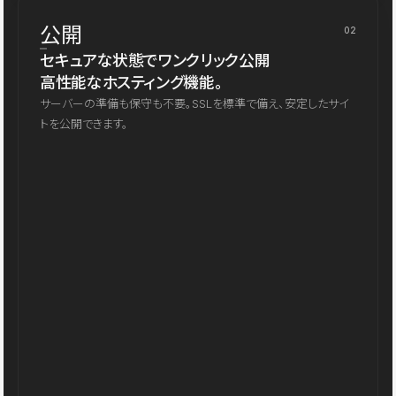
公開
02
セキュアな状態でワンクリック公開
高性能なホスティング機能。
サーバーの準備も保守も不要。SSLを標準で備え、安定したサイ
トを公開できます。