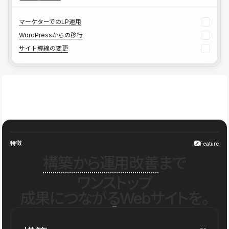
マーケターでのLP運用
WordPressからの移行
サイト導線の変更
特徴
Feature
構築から運用改善
まで
ワンストップ
成果につながるWebサイトを。