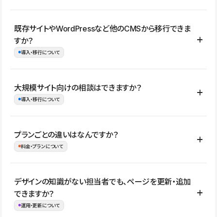
コーポレートサイト、サービスサイト、LP、採用サイト、ブロ
既存サイトやWordPressなど他のCMSから移行できま
グ・メディア、イベントサイト、店舗・商品紹介サイト、ポートフ
すか？
ォリオなど幅広く制作できます。
導入・移行について
制作事例はこちら
はい。既存サイトの構成やコンテンツ、URLを整理したうえで、
大規模サイト向けの相談はできますか？
Studio上に再構築する形で移行できます。 WordPressの場合は、
導入・移行について
XMLファイルを使って投稿記事や固定ページ、カテゴリー、タグな
どの一部データをStudio CMSへインポートできます。ただし、サ
はい。アクセス規模が大きいサイトや、複数部門での運用、権限管
プランごとの違いはなんですか？
イト全体のデザインや設定がそのまま移行されるわけではないた
理、セキュリティ確認、既存システムとの連携など、個別の要件が
料金・プランについて
め、移行後にページ構成やデザイン、CMS設計、URL・リダイレク
ある場合はご相談いただけます。サイトの規模や運用体制に応じ
ト設定などの確認が必要です。
て、適したプランや進め方をご案内します。要件が固まりきってい
公開ページ数、バージョン履歴の期間、CMS利用数の上限、権限
デザインの知識がない担当者でも、ページを更新・追加
ない段階でも、お問い合わせください。
管理の有無などがプランごとに異なります。詳しくは料金プランペ
できますか？
お問合せはこちら
ージをご覧ください。
運用・更新について
料金プランはこちら