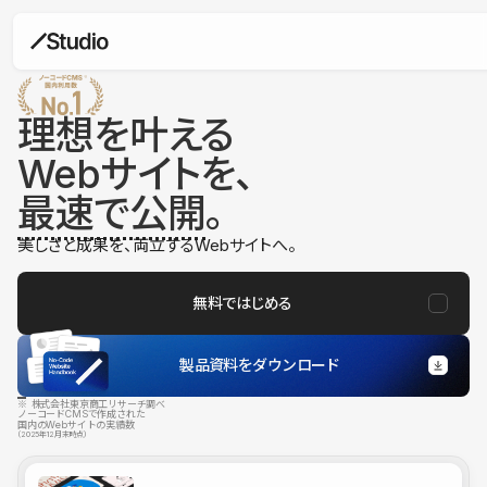
理想を叶える
Webサイトを、
最速で公開
。
美しさと成果を、両立するWebサイトへ。
無料ではじめる
製品資料をダウンロード
※ 株式会社東京商工リサーチ調べ
ノーコードCMSで作成された
国内のWebサイトの実績数
（2025年12月末時点）