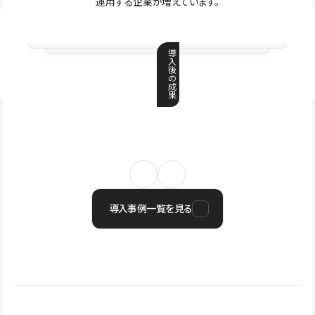
運用する企業が増えています。
導
入
後
の
成
果
導入事例一覧を見る