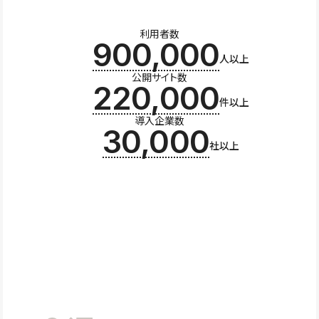
利用者数
900,000
人以上
公開サイト数
220,000
件以上
導入企業数
30,000
社以上