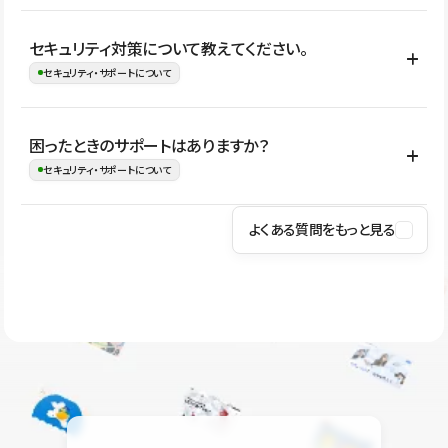
はい。CMSやコンポーネントを活用して更新範囲を設計しておく
セキュリティ対策について教えてください。
ことで、デザインを崩しにくい状態で運用できます。 さらにコン
セキュリティ・サポートについて
テンツ編集モードを使うと、編集できる範囲をテキスト・画像・ア
イコンなどに絞れるため、担当者ごとの見た目のばらつきを抑え
Studioでは、公開サイトやサービスを安全に利用できるよう、通信
困ったときのサポートはありますか？
ながらレイアウトに影響を与えずに更新作業を進めやすくなりま
の暗号化、データ保護、アクセス管理、脆弱性対策など、複数の観
セキュリティ・サポートについて
す。
点からセキュリティ対策を行っています。Studioで公開したサイト
はSSL/TLSによる通信暗号化に対応しており、悪質なスクリプトの
よくある質問をもっと見る
操作方法や機能については、ヘルプセンターでご確認いただけま
実行制限や、不正アクセス・攻撃への対策も実施しています。
す。編集、公開、CMS、フォーム、ドメイン設定など、目的に合
Studioのセキュリティ対策について
わせて記事を検索できます。有人サポート（チャット）は Mini プ
ラン以上のご契約プロジェクトでご利用いただけます。そのほか、
ユーザー同士で質問・相談できるコミュニティもご利用ください。
ヘルプセンターはこちら