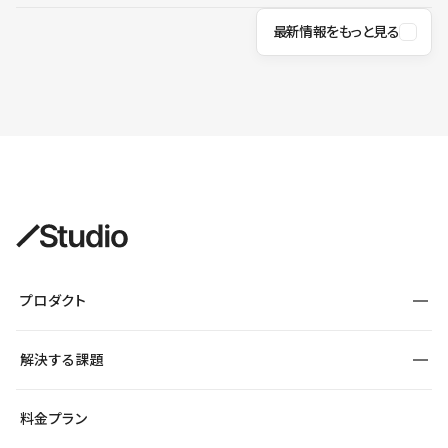
最新情報をもっと見る
プロダクト
構築
解決する課題
デザインエディタ
CMS
サイト種別から探す
料金プラン
コーポレートサイト
フォーム