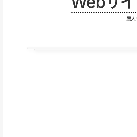
Webサ
属人