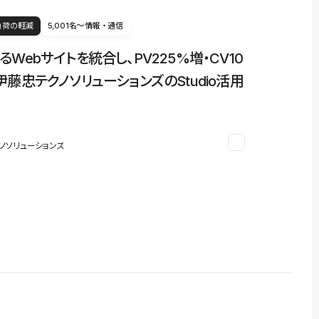
負荷の軽減
5,001名〜
情報・通信
るWebサイトを統合し、PV225%増・CV10
伊藤忠テクノソリューションズのStudio活用
ノソリューションズ