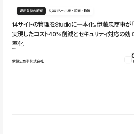
運用負荷の軽減
5,001名〜
小売・卸売・物流
14サイトの管理をStudioに一本化。伊藤忠商事が
実現したコスト40%削減とセキュリティ対応の効
率化
伊藤忠商事株式会社
l