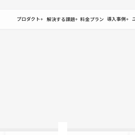
プロダクト
導入事例
解決する課題
料金プラン
運用
より自在に
事例インタビュー
大企業
リソー
お客様からの声をご紹介
サイト運用
Figma to Studio
Studio
制作会
導入企業
安心のバックアップや権限管理
デザインを一瞬でWebサイトに
テンプレ
様々な規模・業種の企業が
広告代
セキュリティ
Lottie for Studio
Studi
Studio Showcase
サイトの安全を守る仕組み
より豊かなアニメーション表現
制作事例
スター
Studioサイトギャラリー
ワークスペース
アクセシビリティ
Studio
複数プロジェクトを一括管理
Webサイトをすべての人に
飲食店
ユーザー
Studio
小売・E
Web制
Studio
ブログを
What'