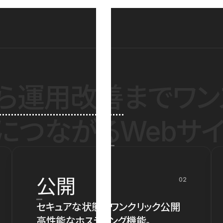
ら運用改善
までワン
につながるWebサイ
公開
02
セキュアな状態でワンクリック公開
高性能なホスティング機能。