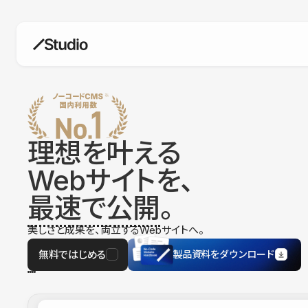
構築
デザインエディタ
コードを書かずにデザイン自体を自
在に
理想を叶える
CMS
Webサイトを、
柔軟なコンテンツ管理システム
最速で公開
。
フォーム
フォーム設置もノーコードで完結
美しさと成果を、両立するWebサイトへ。
SEO
検索エンジン向けの設定項目も充実
無料ではじめる
製品資料をダウンロード