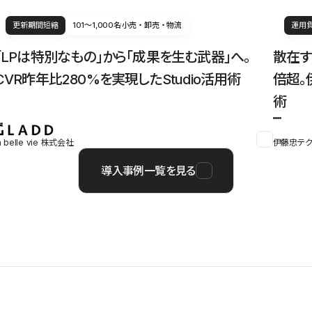
更新期間短縮
101〜1,000名
小売・卸売・物流
運用
「LPは特別なもの」から「成果を生む武器」へ。
散在す
CVR昨年比280%を実現したStudio活用術
倍超。
術
a belle vie 株式会社
伊藤忠テク
導入事例一覧を見る