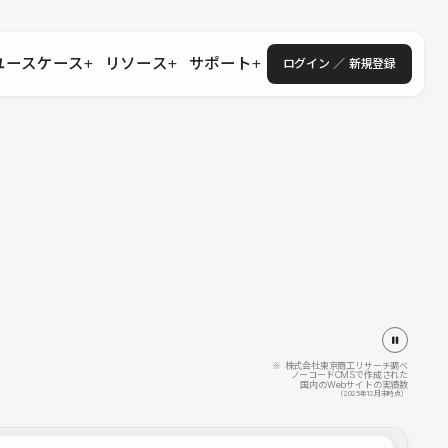
ユースケース
リソース
サポート
ログイン ／ 新規登録
・エンタープライズ
ス
相談窓口
学習コンテンツ
目的に沿ったサポートコンテンツを探す
 Store
Studio Academy
社
よくある質問
ートから始める
公式YouTubeの動画で学ぶ
採用
導入にあたってよくある質問を探す
理店・コンサル
o Showcase
全国ワークショップ
ヘルプセンター
を見る
基本操作を学ぶイベントを探す
トアップ
操作や機能に関するマニュアルを探す
 Community
セミナー
システムステータス
同士で繋がり知見を深める
技術向上に役立つイベントを探す
不具合・障害情報を確認する
 Experts
C
作会社を探す
※ 株式会社東京商工リサーチ調べ
ノーコードCMSで作成された
国内のWebサイトの実績数
 Blog
（2025年12月末時点）
見る
s New