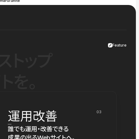
Feature
ストップ
トを。
運用改善
03
誰でも運用・改善できる
成果の出るWebサイトへ。