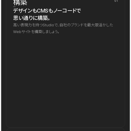
構築
01
デザインもCMSもノーコードで
思い通りに構築。
高い表現力を持つStudioで、自社のブランドを最大限活かした
Webサイトを構築しましょう。