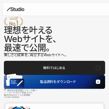
理想を叶える
Webサイトを、
最速で公開
。
美しさと成果を、両立するWebサイトへ。
無料ではじめる
製品資料をダウンロード
※ 株式会社東京商工リサーチ調べ
ノーコードCMSで作成された
国内のWebサイトの実績数
（2025年12月末時点）