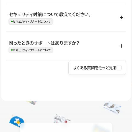
はい。CMSやコンポーネントを活用して更新範囲を設計しておく
セキュリティ対策について教えてください。
ことで、デザインを崩しにくい状態で運用できます。 さらにコン
セキュリティ・サポートについて
テンツ編集モードを使うと、編集できる範囲をテキスト・画像・ア
イコンなどに絞れるため、担当者ごとの見た目のばらつきを抑え
Studioでは、公開サイトやサービスを安全に利用できるよう、通信
困ったときのサポートはありますか？
ながらレイアウトに影響を与えずに更新作業を進めやすくなりま
の暗号化、データ保護、アクセス管理、脆弱性対策など、複数の観
セキュリティ・サポートについて
す。
点からセキュリティ対策を行っています。Studioで公開したサイト
はSSL/TLSによる通信暗号化に対応しており、悪質なスクリプトの
よくある質問をもっと見る
操作方法や機能については、ヘルプセンターでご確認いただけま
実行制限や、不正アクセス・攻撃への対策も実施しています。
す。編集、公開、CMS、フォーム、ドメイン設定など、目的に合
Studioのセキュリティ対策について
わせて記事を検索できます。有人サポート（チャット）は Mini プ
ラン以上のご契約プロジェクトでご利用いただけます。そのほか、
ユーザー同士で質問・相談できるコミュニティもご利用ください。
ヘルプセンターはこちら