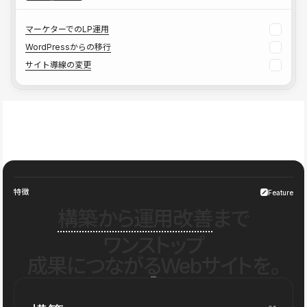
マーケターでのLP運用
WordPressからの移行
サイト導線の変更
特徴
Feature
構築から運用改善
まで
ワンストップ
成果につながるWebサイトを。