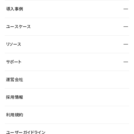
SEO
採用サイト
導入事例
運用
サービスサイト
サイト運用
事例インタビュー
業種から探す
ユースケース
セキュリティ
導入企業
宿泊・レジャー
大企業・エンタープライズ
ワークスペース
サイト制作事例
エンタメ
リソース
より自在に
制作会社
自治体
テンプレートを探す
Figma to Studio
広告代理店・コンサル
サポート
課題から探す
制作会社を探す
Lottie for Studio
スタートアップ
マーケターでのLP運用
総合窓口
サイト制作事例
アクセシビリティ
運営会社
飲食店
よくある質問
WordPressからの移行
ブログ
ヘルプセンター
小売・EC
サイト導線の変更
最新情報
採用情報
システムステータス
Studio Community
学習コンテンツ
利用規約
公式YouTube
全国ワークショップ
ユーザーガイドライン