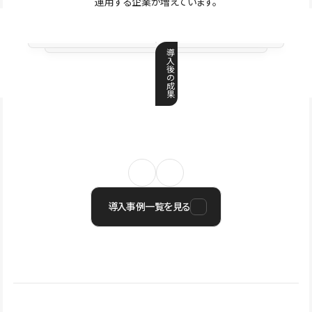
運用する企業が増えています。
導
入
後
の
成
果
導入事例一覧を見る