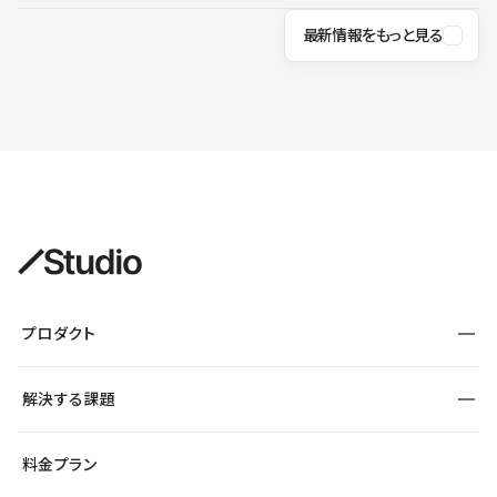
最新情報をもっと見る
プロダクト
構築
解決する課題
デザインエディタ
CMS
サイト種別から探す
料金プラン
コーポレートサイト
フォーム