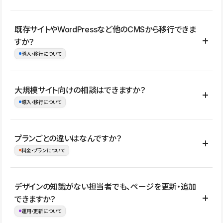
コーポレートサイト、サービスサイト、LP、採用サイト、ブロ
既存サイトやWordPressなど他のCMSから移行できま
グ・メディア、イベントサイト、店舗・商品紹介サイト、ポートフ
すか？
ォリオなど幅広く制作できます。
導入・移行について
制作事例はこちら
はい。既存サイトの構成やコンテンツ、URLを整理したうえで、
大規模サイト向けの相談はできますか？
Studio上に再構築する形で移行できます。 WordPressの場合は、
導入・移行について
XMLファイルを使って投稿記事や固定ページ、カテゴリー、タグな
どの一部データをStudio CMSへインポートできます。ただし、サ
はい。アクセス規模が大きいサイトや、複数部門での運用、権限管
プランごとの違いはなんですか？
イト全体のデザインや設定がそのまま移行されるわけではないた
理、セキュリティ確認、既存システムとの連携など、個別の要件が
料金・プランについて
め、移行後にページ構成やデザイン、CMS設計、URL・リダイレク
ある場合はご相談いただけます。サイトの規模や運用体制に応じ
ト設定などの確認が必要です。
て、適したプランや進め方をご案内します。要件が固まりきってい
公開ページ数、バージョン履歴の期間、CMS利用数の上限、権限
デザインの知識がない担当者でも、ページを更新・追加
ない段階でも、お問い合わせください。
管理の有無などがプランごとに異なります。詳しくは料金プランペ
できますか？
お問合せはこちら
ージをご覧ください。
運用・更新について
料金プランはこちら