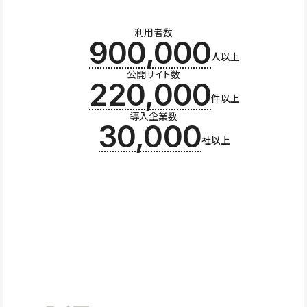
利用者数
900,000
人以上
公開サイト数
220,000
件以上
導入企業数
30,000
社以上