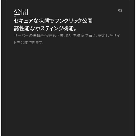
公開
02
セキュアな状態でワンクリック公開
高性能なホスティング機能。
サーバーの準備も保守も不要。SSLを標準で備え、安定したサイ
トを公開できます。