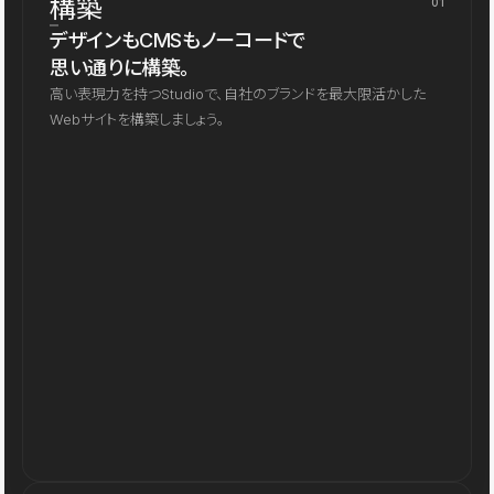
構築
01
デザインもCMSもノーコードで
思い通りに構築。
高い表現力を持つStudioで、自社のブランドを最大限活かした
Webサイトを構築しましょう。