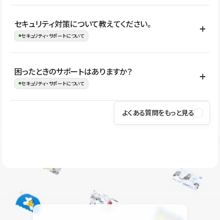
はい。CMSやコンポーネントを活用して更新範囲を設計しておく
セキュリティ対策について教えてください。
ことで、デザインを崩しにくい状態で運用できます。 さらにコン
セキュリティ・サポートについて
テンツ編集モードを使うと、編集できる範囲をテキスト・画像・ア
イコンなどに絞れるため、担当者ごとの見た目のばらつきを抑え
Studioでは、公開サイトやサービスを安全に利用できるよう、通信
困ったときのサポートはありますか？
ながらレイアウトに影響を与えずに更新作業を進めやすくなりま
の暗号化、データ保護、アクセス管理、脆弱性対策など、複数の観
セキュリティ・サポートについて
す。
点からセキュリティ対策を行っています。Studioで公開したサイト
はSSL/TLSによる通信暗号化に対応しており、悪質なスクリプトの
よくある質問をもっと見る
操作方法や機能については、ヘルプセンターでご確認いただけま
実行制限や、不正アクセス・攻撃への対策も実施しています。
す。編集、公開、CMS、フォーム、ドメイン設定など、目的に合
Studioのセキュリティ対策について
わせて記事を検索できます。有人サポート（チャット）は Mini プ
ラン以上のご契約プロジェクトでご利用いただけます。そのほか、
ユーザー同士で質問・相談できるコミュニティもご利用ください。
ヘルプセンターはこちら