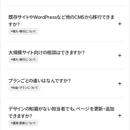
コーポレートサイト、サービスサイト、LP、採用サイト、ブロ
既存サイトやWordPressなど他のCMSから移行できま
グ・メディア、イベントサイト、店舗・商品紹介サイト、ポートフ
すか？
ォリオなど幅広く制作できます。
導入・移行について
制作事例はこちら
はい。既存サイトの構成やコンテンツ、URLを整理したうえで、
大規模サイト向けの相談はできますか？
Studio上に再構築する形で移行できます。 WordPressの場合は、
導入・移行について
XMLファイルを使って投稿記事や固定ページ、カテゴリー、タグな
どの一部データをStudio CMSへインポートできます。ただし、サ
はい。アクセス規模が大きいサイトや、複数部門での運用、権限管
プランごとの違いはなんですか？
イト全体のデザインや設定がそのまま移行されるわけではないた
理、セキュリティ確認、既存システムとの連携など、個別の要件が
料金・プランについて
め、移行後にページ構成やデザイン、CMS設計、URL・リダイレク
ある場合はご相談いただけます。サイトの規模や運用体制に応じ
ト設定などの確認が必要です。
て、適したプランや進め方をご案内します。要件が固まりきってい
公開ページ数、バージョン履歴の期間、CMS利用数の上限、権限
デザインの知識がない担当者でも、ページを更新・追加
ない段階でも、お問い合わせください。
管理の有無などがプランごとに異なります。詳しくは料金プランペ
できますか？
お問合せはこちら
ージをご覧ください。
運用・更新について
料金プランはこちら