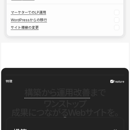
マーケターでのLP運用
WordPressからの移行
サイト導線の変更
特徴
Feature
構築から運用改善
まで
ワンストップ
成果につながるWebサイトを。