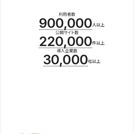
利用者数
900,000
人以上
公開サイト数
220,000
件以上
導入企業数
30,000
社以上