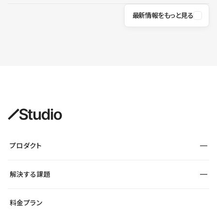
最新情報をもっと見る
プロダクト
構築
解決する課題
デザインエディタ
CMS
サイト種別から探す
料金プラン
コーポレートサイト
フォーム