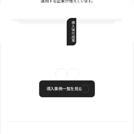
運用する企業が増えています。
導
入
後
の
成
果
導入事例一覧を見る