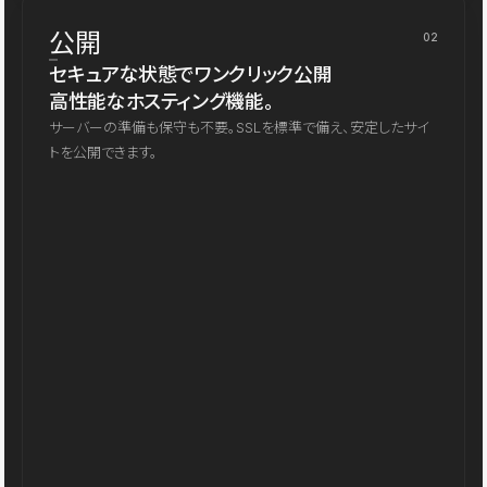
公開
02
セキュアな状態でワンクリック公開
高性能なホスティング機能。
サーバーの準備も保守も不要。SSLを標準で備え、安定したサイ
トを公開できます。