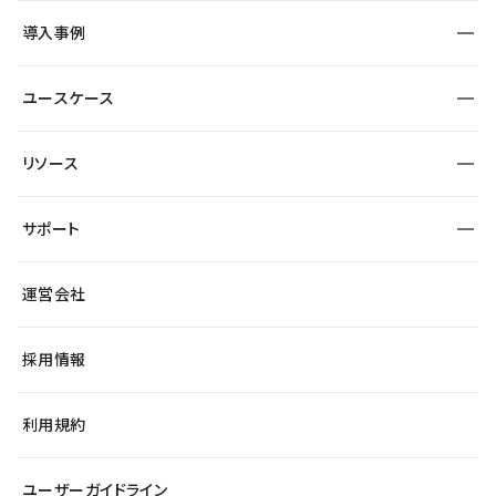
SEO
採用サイト
導入事例
運用
サービスサイト
サイト運用
事例インタビュー
業種から探す
ユースケース
セキュリティ
導入企業
宿泊・レジャー
大企業・エンタープライズ
ワークスペース
サイト制作事例
エンタメ
リソース
より自在に
制作会社
自治体
テンプレートを探す
Figma to Studio
広告代理店・コンサル
サポート
課題から探す
制作会社を探す
Lottie for Studio
スタートアップ
マーケターでのLP運用
総合窓口
サイト制作事例
アクセシビリティ
運営会社
飲食店
よくある質問
WordPressからの移行
ブログ
ヘルプセンター
小売・EC
サイト導線の変更
最新情報
採用情報
システムステータス
Studio Community
学習コンテンツ
利用規約
公式YouTube
全国ワークショップ
ユーザーガイドライン