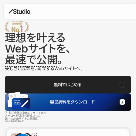
理想を叶える
Webサイトを、
最速で公開
。
美しさと成果を、両立するWebサイトへ。
無料ではじめる
製品資料をダウンロード
※ 株式会社東京商工リサーチ調べ
ノーコードCMSで作成された
国内のWebサイトの実績数
（2025年12月末時点）