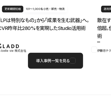
更新期間短縮
101〜1,000名
小売・卸売・物流
運用
「LPは特別なもの」から「成果を生む武器」へ。
散在す
CVR昨年比280%を実現したStudio活用術
倍超。
術
a belle vie 株式会社
伊藤忠テク
導入事例一覧を見る