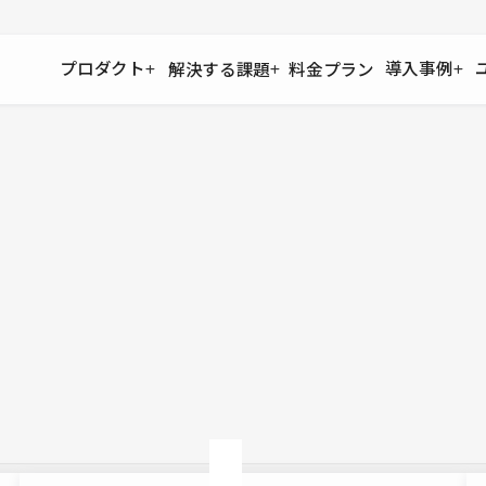
プロダクト
導入事例
解決する課題
料金プラン
運用
より自在に
事例インタビュー
大企業
リソー
お客様からの声をご紹介
サイト運用
Figma to Studio
Studio
制作会
導入企業
安心のバックアップや権限管理
デザインを一瞬でWebサイトに
テンプレ
様々な規模・業種の企業が
広告代
セキュリティ
Lottie for Studio
Studi
Studio Showcase
サイトの安全を守る仕組み
より豊かなアニメーション表現
制作事例
スター
Studioサイトギャラリー
ワークスペース
アクセシビリティ
Studio
複数プロジェクトを一括管理
Webサイトをすべての人に
飲食店
ユーザー
Studio
小売・E
Web制
Studio
ブログを
What'