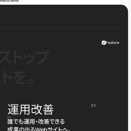
Feature
ストップ
トを。
運用改善
03
誰でも運用・改善できる
成果の出るWebサイトへ。