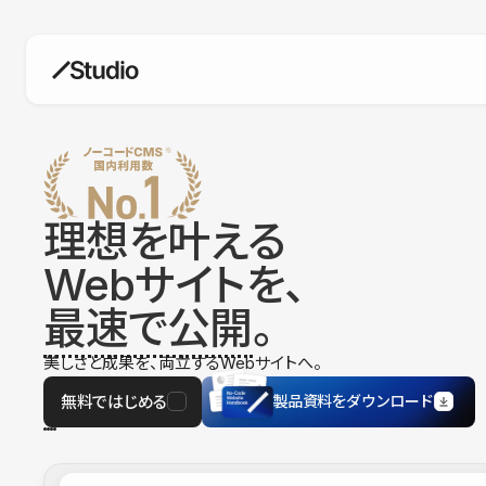
構築
デザインエディタ
コードを書かずにデザイン自体を自
在に
理想を叶える
CMS
Webサイトを、
柔軟なコンテンツ管理システム
最速で公開
。
フォーム
フォーム設置もノーコードで完結
美しさと成果を、両立するWebサイトへ。
SEO
検索エンジン向けの設定項目も充実
無料ではじめる
製品資料をダウンロード