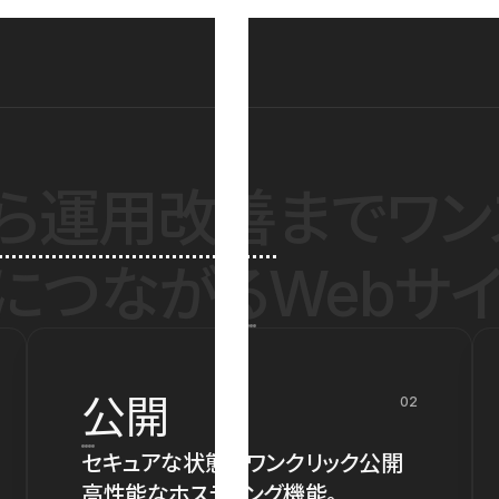
ら運用改善
までワン
につながるWebサイ
公開
02
セキュアな状態でワンクリック公開
高性能なホスティング機能。