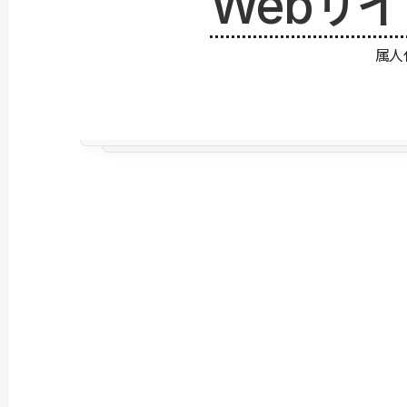
Webサ
属人