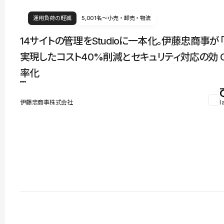
運用負荷の軽減
5,001名〜
小売・卸売・物流
14サイトの管理をStudioに一本化。伊藤忠商事が
実現したコスト40%削減とセキュリティ対応の効
率化
伊藤忠商事株式会社
l