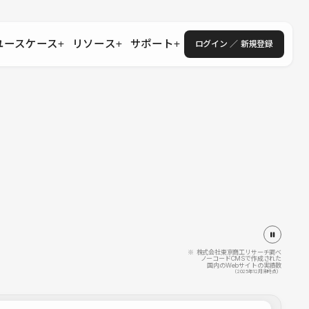
ユースケース
リソース
サポート
ログイン ／ 新規登録
・エンタープライズ
ス
相談窓口
学習コンテンツ
目的に沿ったサポートコンテンツを探す
 Store
Studio Academy
社
よくある質問
ートから始める
公式YouTubeの動画で学ぶ
採用
導入にあたってよくある質問を探す
理店・コンサル
o Showcase
全国ワークショップ
ヘルプセンター
を見る
基本操作を学ぶイベントを探す
トアップ
操作や機能に関するマニュアルを探す
 Community
セミナー
システムステータス
同士で繋がり知見を深める
技術向上に役立つイベントを探す
不具合・障害情報を確認する
 Experts
C
作会社を探す
※ 株式会社東京商工リサーチ調べ
ノーコードCMSで作成された
国内のWebサイトの実績数
 Blog
（2025年12月末時点）
見る
s New