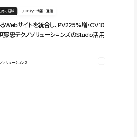
負荷の軽減
5,001名〜
情報・通信
るWebサイトを統合し、PV225%増・CV10
伊藤忠テクノソリューションズのStudio活用
ノソリューションズ