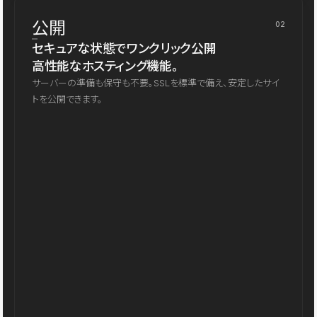
公開
02
セキュアな状態でワンクリック公開
高性能なホスティング機能。
サーバーの準備も保守も不要。SSLを標準で備え、安定したサイ
トを公開できます。