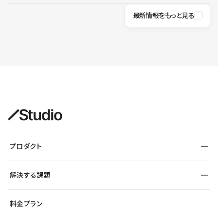
最新情報をもっと見る
プロダクト
構築
解決する課題
デザインエディタ
CMS
サイト種別から探す
料金プラン
コーポレートサイト
フォーム