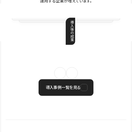
運用する企業が増えています。
導
入
後
の
成
果
導入事例一覧を見る