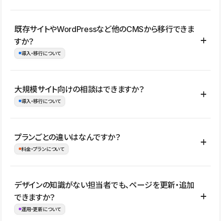
コーポレートサイト、サービスサイト、LP、採用サイト、ブロ
既存サイトやWordPressなど他のCMSから移行できま
グ・メディア、イベントサイト、店舗・商品紹介サイト、ポートフ
すか？
ォリオなど幅広く制作できます。
導入・移行について
制作事例はこちら
はい。既存サイトの構成やコンテンツ、URLを整理したうえで、
大規模サイト向けの相談はできますか？
Studio上に再構築する形で移行できます。 WordPressの場合は、
導入・移行について
XMLファイルを使って投稿記事や固定ページ、カテゴリー、タグな
どの一部データをStudio CMSへインポートできます。ただし、サ
はい。アクセス規模が大きいサイトや、複数部門での運用、権限管
プランごとの違いはなんですか？
イト全体のデザインや設定がそのまま移行されるわけではないた
理、セキュリティ確認、既存システムとの連携など、個別の要件が
料金・プランについて
め、移行後にページ構成やデザイン、CMS設計、URL・リダイレク
ある場合はご相談いただけます。サイトの規模や運用体制に応じ
ト設定などの確認が必要です。
て、適したプランや進め方をご案内します。要件が固まりきってい
公開ページ数、バージョン履歴の期間、CMS利用数の上限、権限
デザインの知識がない担当者でも、ページを更新・追加
ない段階でも、お問い合わせください。
管理の有無などがプランごとに異なります。詳しくは料金プランペ
できますか？
お問合せはこちら
ージをご覧ください。
運用・更新について
料金プランはこちら