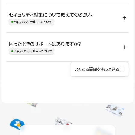
はい。CMSやコンポーネントを活用して更新範囲を設計しておく
セキュリティ対策について教えてください。
ことで、デザインを崩しにくい状態で運用できます。 さらにコン
セキュリティ・サポートについて
テンツ編集モードを使うと、編集できる範囲をテキスト・画像・ア
イコンなどに絞れるため、担当者ごとの見た目のばらつきを抑え
Studioでは、公開サイトやサービスを安全に利用できるよう、通信
困ったときのサポートはありますか？
ながらレイアウトに影響を与えずに更新作業を進めやすくなりま
の暗号化、データ保護、アクセス管理、脆弱性対策など、複数の観
セキュリティ・サポートについて
す。
点からセキュリティ対策を行っています。Studioで公開したサイト
はSSL/TLSによる通信暗号化に対応しており、悪質なスクリプトの
よくある質問をもっと見る
操作方法や機能については、ヘルプセンターでご確認いただけま
実行制限や、不正アクセス・攻撃への対策も実施しています。
す。編集、公開、CMS、フォーム、ドメイン設定など、目的に合
Studioのセキュリティ対策について
わせて記事を検索できます。有人サポート（チャット）は Mini プ
ラン以上のご契約プロジェクトでご利用いただけます。そのほか、
ユーザー同士で質問・相談できるコミュニティもご利用ください。
ヘルプセンターはこちら