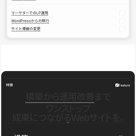
マーケターでのLP運用
WordPressからの移行
サイト導線の変更
特徴
Feature
構築から運用改善
まで
ワンストップ
成果につながるWebサイトを。