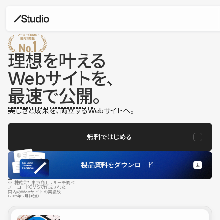
理想を叶える
Webサイトを、
最速で公開
。
美しさと成果を、両立するWebサイトへ。
無料ではじめる
製品資料をダウンロード
※ 株式会社東京商工リサーチ調べ
ノーコードCMSで作成された
国内のWebサイトの実績数
（2025年12月末時点）