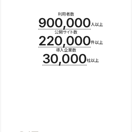
利用者数
900,000
人以上
公開サイト数
220,000
件以上
導入企業数
30,000
社以上