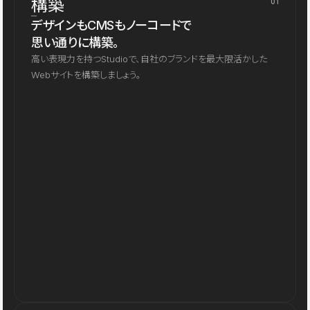
構築
01
デザインもCMSもノーコードで
思い通りに構築。
高い表現力を持つStudioで、自社のブランドを最大限活かした
Webサイトを構築しましょう。