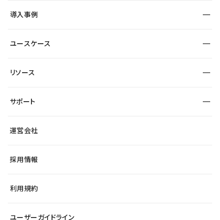
SEO
採用サイト
導入事例
運用
サービスサイト
サイト運用
事例インタビュー
業種から探す
ユースケース
セキュリティ
導入企業
宿泊・レジャー
大企業・エンタープライズ
ワークスペース
サイト制作事例
エンタメ
リソース
より自在に
制作会社
自治体
テンプレートを探す
Figma to Studio
広告代理店・コンサル
サポート
課題から探す
制作会社を探す
Lottie for Studio
スタートアップ
マーケターでのLP運用
総合窓口
サイト制作事例
アクセシビリティ
運営会社
飲食店
よくある質問
WordPressからの移行
ブログ
ヘルプセンター
小売・EC
サイト導線の変更
最新情報
採用情報
システムステータス
Studio Community
学習コンテンツ
利用規約
公式YouTube
全国ワークショップ
ユーザーガイドライン