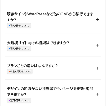
コーポレートサイト、サービスサイト、LP、採用サイト、ブロ
既存サイトやWordPressなど他のCMSから移行できま
グ・メディア、イベントサイト、店舗・商品紹介サイト、ポートフ
すか？
ォリオなど幅広く制作できます。
導入・移行について
制作事例はこちら
はい。既存サイトの構成やコンテンツ、URLを整理したうえで、
大規模サイト向けの相談はできますか？
Studio上に再構築する形で移行できます。 WordPressの場合は、
導入・移行について
XMLファイルを使って投稿記事や固定ページ、カテゴリー、タグな
どの一部データをStudio CMSへインポートできます。ただし、サ
はい。アクセス規模が大きいサイトや、複数部門での運用、権限管
プランごとの違いはなんですか？
イト全体のデザインや設定がそのまま移行されるわけではないた
理、セキュリティ確認、既存システムとの連携など、個別の要件が
料金・プランについて
め、移行後にページ構成やデザイン、CMS設計、URL・リダイレク
ある場合はご相談いただけます。サイトの規模や運用体制に応じ
ト設定などの確認が必要です。
て、適したプランや進め方をご案内します。要件が固まりきってい
公開ページ数、バージョン履歴の期間、CMS利用数の上限、権限
デザインの知識がない担当者でも、ページを更新・追加
ない段階でも、お問い合わせください。
管理の有無などがプランごとに異なります。詳しくは料金プランペ
できますか？
お問合せはこちら
ージをご覧ください。
運用・更新について
料金プランはこちら