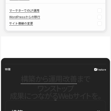
マーケターでのLP運用
WordPressからの移行
サイト導線の変更
特徴
Feature
構築から運用改善
まで
ワンストップ
成果につながるWebサイトを。