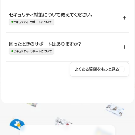
はい。CMSやコンポーネントを活用して更新範囲を設計しておく
セキュリティ対策について教えてください。
ことで、デザインを崩しにくい状態で運用できます。 さらにコン
セキュリティ・サポートについて
テンツ編集モードを使うと、編集できる範囲をテキスト・画像・ア
イコンなどに絞れるため、担当者ごとの見た目のばらつきを抑え
Studioでは、公開サイトやサービスを安全に利用できるよう、通信
困ったときのサポートはありますか？
ながらレイアウトに影響を与えずに更新作業を進めやすくなりま
の暗号化、データ保護、アクセス管理、脆弱性対策など、複数の観
セキュリティ・サポートについて
す。
点からセキュリティ対策を行っています。Studioで公開したサイト
はSSL/TLSによる通信暗号化に対応しており、悪質なスクリプトの
よくある質問をもっと見る
操作方法や機能については、ヘルプセンターでご確認いただけま
実行制限や、不正アクセス・攻撃への対策も実施しています。
す。編集、公開、CMS、フォーム、ドメイン設定など、目的に合
Studioのセキュリティ対策について
わせて記事を検索できます。有人サポート（チャット）は Mini プ
ラン以上のご契約プロジェクトでご利用いただけます。そのほか、
ユーザー同士で質問・相談できるコミュニティもご利用ください。
ヘルプセンターはこちら