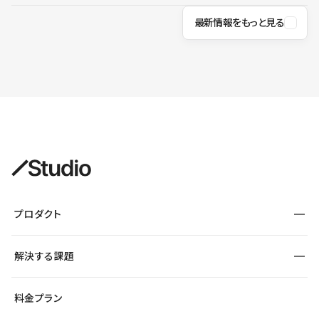
最新情報をもっと見る
プロダクト
構築
解決する課題
デザインエディタ
CMS
サイト種別から探す
料金プラン
コーポレートサイト
フォーム