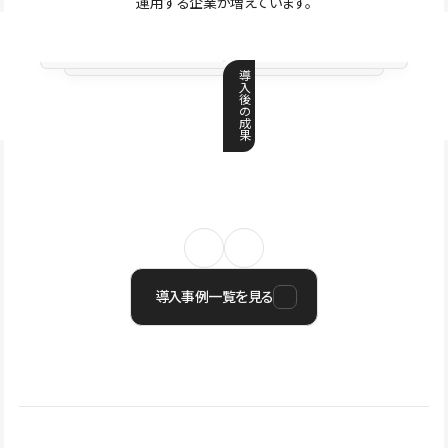
運用する企業が増えています。
導
入
後
の
成
果
導入事例一覧を見る