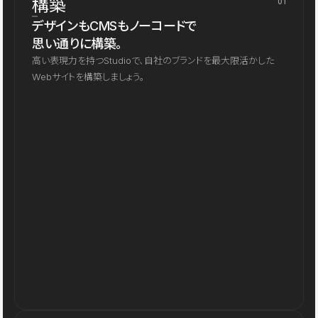
構築
01
デザインもCMSもノーコードで
思い通りに構築。
高い表現力を持つStudioで、自社のブランドを最大限活かした
Webサイトを構築しましょう。