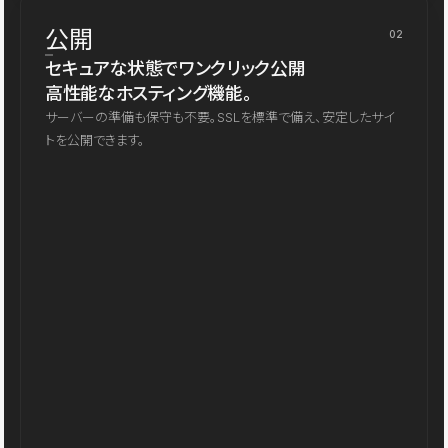
公開
02
セキュアな状態でワンクリック公開
高性能なホスティング機能。
サーバーの準備も保守も不要。SSLを標準で備え、安定したサイ
トを公開できます。