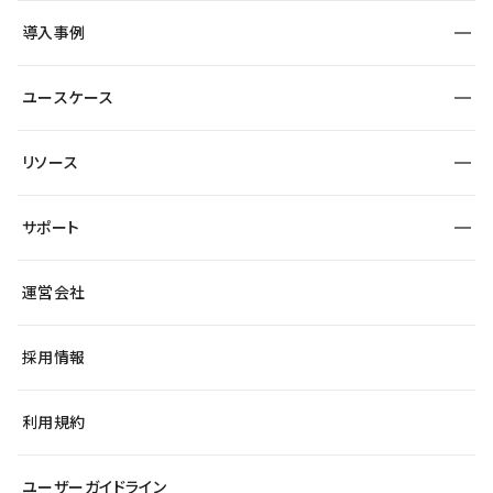
SEO
採用サイト
導入事例
運用
サービスサイト
サイト運用
事例インタビュー
業種から探す
ユースケース
セキュリティ
導入企業
宿泊・レジャー
大企業・エンタープライズ
ワークスペース
サイト制作事例
エンタメ
リソース
より自在に
制作会社
自治体
テンプレートを探す
Figma to Studio
広告代理店・コンサル
サポート
課題から探す
制作会社を探す
Lottie for Studio
スタートアップ
マーケターでのLP運用
総合窓口
サイト制作事例
アクセシビリティ
運営会社
飲食店
よくある質問
WordPressからの移行
ブログ
ヘルプセンター
小売・EC
サイト導線の変更
最新情報
採用情報
システムステータス
Studio Community
学習コンテンツ
利用規約
公式YouTube
全国ワークショップ
ユーザーガイドライン