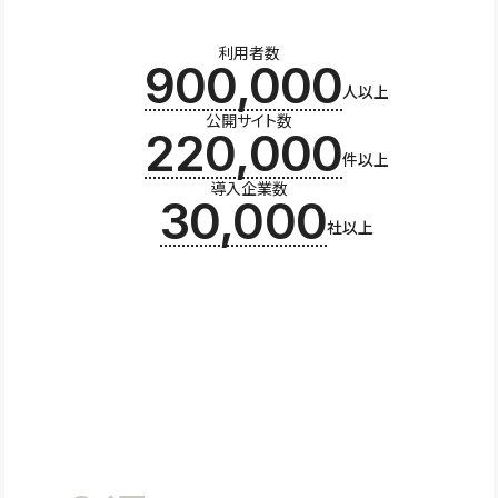
利用者数
900,000
人以上
公開サイト数
220,000
件以上
導入企業数
30,000
社以上