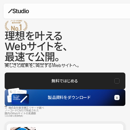
理想を叶える
Webサイトを、
最速で公開
。
美しさと成果を、両立するWebサイトへ。
無料ではじめる
製品資料をダウンロード
※ 株式会社東京商工リサーチ調べ
ノーコードCMSで作成された
国内のWebサイトの実績数
（2025年12月末時点）