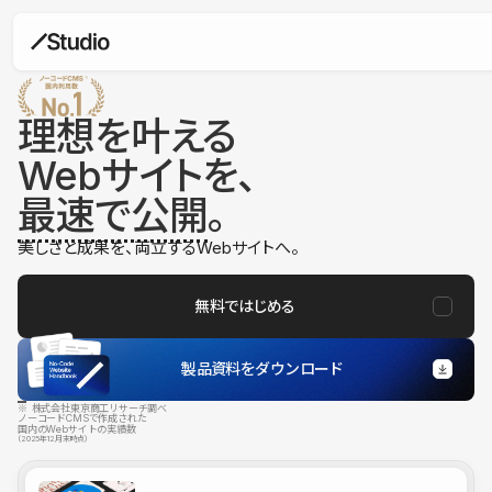
理想を叶える
Webサイトを、
最速で公開
。
美しさと成果を、両立するWebサイトへ。
無料ではじめる
製品資料をダウンロード
※ 株式会社東京商工リサーチ調べ
ノーコードCMSで作成された
国内のWebサイトの実績数
（2025年12月末時点）