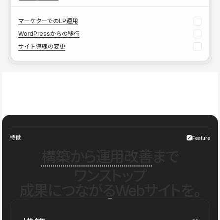
マーケターでのLP運用
WordPressからの移行
サイト導線の変更
特徴
Feature
構築から運用改善
まで
ワンストップ
成果につながるWebサイトを。