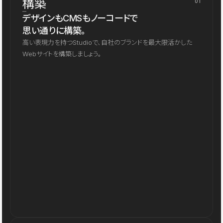
構築
01
デザインもCMSもノーコードで
思い通りに構築。
高い表現力を持つStudioで、自社のブランドを最大限活かした
Webサイトを構築しましょう。