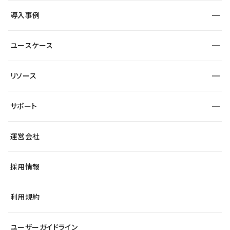
SEO
採用サイト
導入事例
運用
サービスサイト
サイト運用
事例インタビュー
業種から探す
ユースケース
セキュリティ
導入企業
宿泊・レジャー
大企業・エンタープライズ
ワークスペース
サイト制作事例
エンタメ
リソース
より自在に
制作会社
自治体
テンプレートを探す
Figma to Studio
広告代理店・コンサル
サポート
課題から探す
制作会社を探す
Lottie for Studio
スタートアップ
マーケターでのLP運用
総合窓口
サイト制作事例
アクセシビリティ
運営会社
飲食店
よくある質問
WordPressからの移行
ブログ
ヘルプセンター
小売・EC
サイト導線の変更
最新情報
採用情報
システムステータス
Studio Community
学習コンテンツ
利用規約
公式YouTube
全国ワークショップ
ユーザーガイドライン