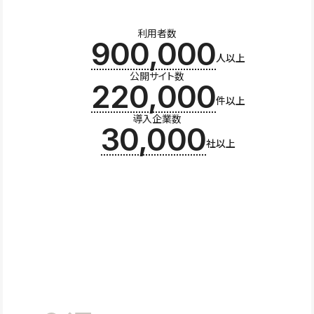
利用者数
900,000
人以上
公開サイト数
220,000
件以上
導入企業数
30,000
社以上