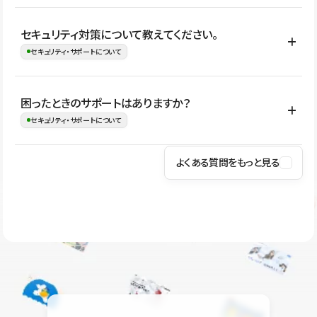
はい。CMSやコンポーネントを活用して更新範囲を設計しておく
セキュリティ対策について教えてください。
ことで、デザインを崩しにくい状態で運用できます。 さらにコン
セキュリティ・サポートについて
テンツ編集モードを使うと、編集できる範囲をテキスト・画像・ア
イコンなどに絞れるため、担当者ごとの見た目のばらつきを抑え
Studioでは、公開サイトやサービスを安全に利用できるよう、通信
困ったときのサポートはありますか？
ながらレイアウトに影響を与えずに更新作業を進めやすくなりま
の暗号化、データ保護、アクセス管理、脆弱性対策など、複数の観
セキュリティ・サポートについて
す。
点からセキュリティ対策を行っています。Studioで公開したサイト
はSSL/TLSによる通信暗号化に対応しており、悪質なスクリプトの
よくある質問をもっと見る
操作方法や機能については、ヘルプセンターでご確認いただけま
実行制限や、不正アクセス・攻撃への対策も実施しています。
す。編集、公開、CMS、フォーム、ドメイン設定など、目的に合
Studioのセキュリティ対策について
わせて記事を検索できます。有人サポート（チャット）は Mini プ
ラン以上のご契約プロジェクトでご利用いただけます。そのほか、
ユーザー同士で質問・相談できるコミュニティもご利用ください。
ヘルプセンターはこちら