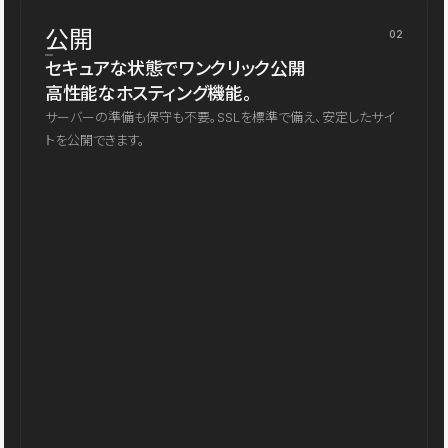
公開
02
セキュアな状態でワンクリック公開
高性能なホスティング機能。
サーバーの準備も保守も不要。SSLを標準で備え、安定したサイ
トを公開できます。