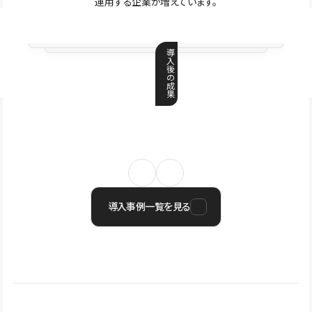
運用する企業が増えています。
導
入
後
の
成
果
導入事例一覧を見る