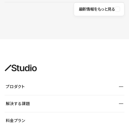
最新情報をもっと見る
プロダクト
構築
解決する課題
デザインエディタ
CMS
サイト種別から探す
料金プラン
コーポレートサイト
フォーム