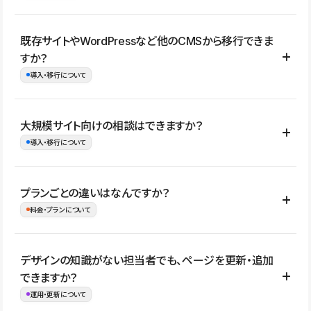
コーポレートサイト、サービスサイト、LP、採用サイト、ブロ
既存サイトやWordPressなど他のCMSから移行できま
グ・メディア、イベントサイト、店舗・商品紹介サイト、ポートフ
すか？
ォリオなど幅広く制作できます。
導入・移行について
制作事例はこちら
はい。既存サイトの構成やコンテンツ、URLを整理したうえで、
大規模サイト向けの相談はできますか？
Studio上に再構築する形で移行できます。 WordPressの場合は、
導入・移行について
XMLファイルを使って投稿記事や固定ページ、カテゴリー、タグな
どの一部データをStudio CMSへインポートできます。ただし、サ
はい。アクセス規模が大きいサイトや、複数部門での運用、権限管
プランごとの違いはなんですか？
イト全体のデザインや設定がそのまま移行されるわけではないた
理、セキュリティ確認、既存システムとの連携など、個別の要件が
料金・プランについて
め、移行後にページ構成やデザイン、CMS設計、URL・リダイレク
ある場合はご相談いただけます。サイトの規模や運用体制に応じ
ト設定などの確認が必要です。
て、適したプランや進め方をご案内します。要件が固まりきってい
公開ページ数、バージョン履歴の期間、CMS利用数の上限、権限
デザインの知識がない担当者でも、ページを更新・追加
ない段階でも、お問い合わせください。
管理の有無などがプランごとに異なります。詳しくは料金プランペ
できますか？
お問合せはこちら
ージをご覧ください。
運用・更新について
料金プランはこちら