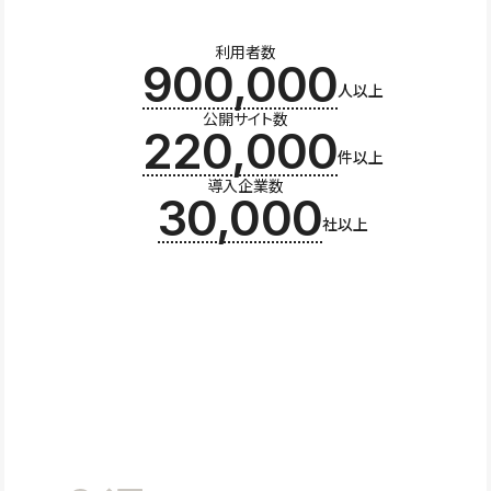
利用者数
900,000
人以上
公開サイト数
220,000
件以上
導入企業数
30,000
社以上