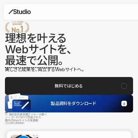
理想を叶える
Webサイトを、
最速で公開
。
美しさと成果を、両立するWebサイトへ。
無料ではじめる
製品資料をダウンロード
※ 株式会社東京商工リサーチ調べ
ノーコードCMSで作成された
国内のWebサイトの実績数
（2025年12月末時点）