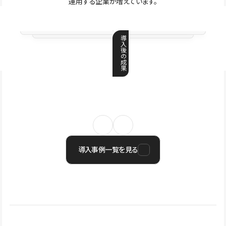
運用する企業が増えています。
導
入
後
の
成
果
導入事例一覧を見る