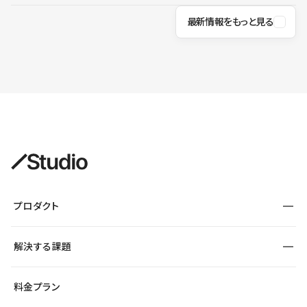
最新情報をもっと見る
プロダクト
構築
解決する課題
デザインエディタ
CMS
サイト種別から探す
料金プラン
コーポレートサイト
フォーム