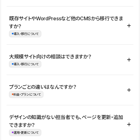
コーポレートサイト、サービスサイト、LP、採用サイト、ブロ
既存サイトやWordPressなど他のCMSから移行できま
グ・メディア、イベントサイト、店舗・商品紹介サイト、ポートフ
すか？
ォリオなど幅広く制作できます。
導入・移行について
制作事例はこちら
はい。既存サイトの構成やコンテンツ、URLを整理したうえで、
大規模サイト向けの相談はできますか？
Studio上に再構築する形で移行できます。 WordPressの場合は、
導入・移行について
XMLファイルを使って投稿記事や固定ページ、カテゴリー、タグな
どの一部データをStudio CMSへインポートできます。ただし、サ
はい。アクセス規模が大きいサイトや、複数部門での運用、権限管
プランごとの違いはなんですか？
イト全体のデザインや設定がそのまま移行されるわけではないた
理、セキュリティ確認、既存システムとの連携など、個別の要件が
料金・プランについて
め、移行後にページ構成やデザイン、CMS設計、URL・リダイレク
ある場合はご相談いただけます。サイトの規模や運用体制に応じ
ト設定などの確認が必要です。
て、適したプランや進め方をご案内します。要件が固まりきってい
公開ページ数、バージョン履歴の期間、CMS利用数の上限、権限
デザインの知識がない担当者でも、ページを更新・追加
ない段階でも、お問い合わせください。
管理の有無などがプランごとに異なります。詳しくは料金プランペ
できますか？
お問合せはこちら
ージをご覧ください。
運用・更新について
料金プランはこちら