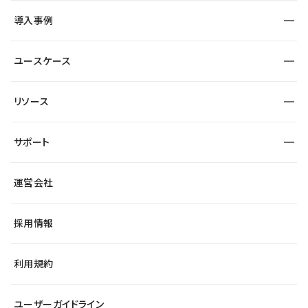
SEO
採用サイト
導入事例
運用
サービスサイト
サイト運用
事例インタビュー
業種から探す
ユースケース
セキュリティ
導入企業
宿泊・レジャー
大企業・エンタープライズ
ワークスペース
サイト制作事例
エンタメ
リソース
より自在に
制作会社
自治体
テンプレートを探す
Figma to Studio
広告代理店・コンサル
サポート
課題から探す
制作会社を探す
Lottie for Studio
スタートアップ
マーケターでのLP運用
総合窓口
サイト制作事例
アクセシビリティ
運営会社
飲食店
よくある質問
WordPressからの移行
ブログ
ヘルプセンター
小売・EC
サイト導線の変更
最新情報
採用情報
システムステータス
Studio Community
学習コンテンツ
利用規約
公式YouTube
全国ワークショップ
ユーザーガイドライン