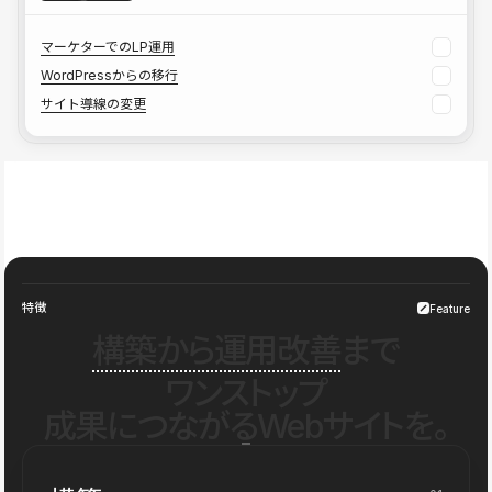
マーケターでのLP運用
WordPressからの移行
サイト導線の変更
特徴
Feature
構築から運用改善
まで
ワンストップ
成果につながるWebサイトを。