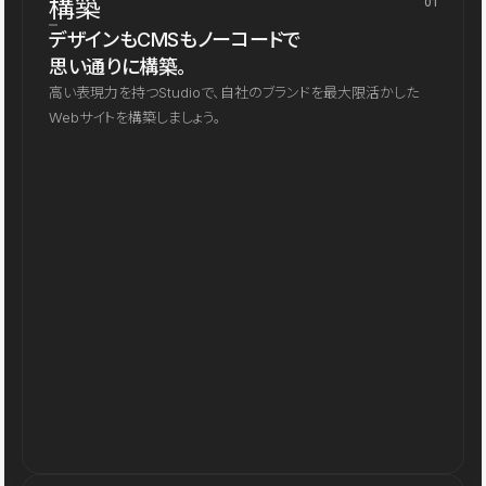
構築
01
デザインもCMSもノーコードで
思い通りに構築。
高い表現力を持つStudioで、自社のブランドを最大限活かした
Webサイトを構築しましょう。