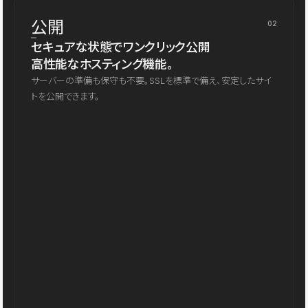
公開
02
セキュアな状態でワンクリック公開
高性能なホスティング機能。
サーバーの準備も保守も不要。SSLを標準で備え、安定したサイ
トを公開できます。