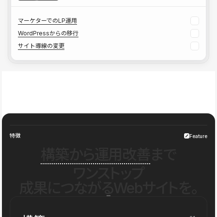
マーケターでのLP運用
WordPressからの移行
サイト導線の変更
特徴
Feature
構築から運用改善
まで
ワンストップ
成果につながるWebサイトを。