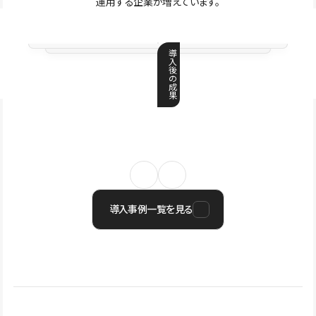
運用する企業が増えています。
導
入
後
の
成
果
導入事例一覧を見る