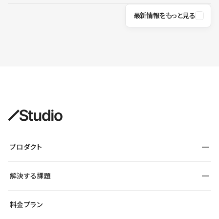
最新情報をもっと見る
プロダクト
構築
解決する課題
デザインエディタ
CMS
サイト種別から探す
料金プラン
コーポレートサイト
フォーム