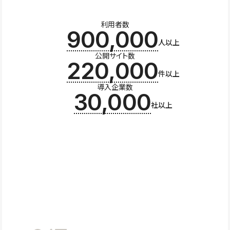
利用者数
900,000
人以上
公開サイト数
220,000
件以上
導入企業数
30,000
社以上