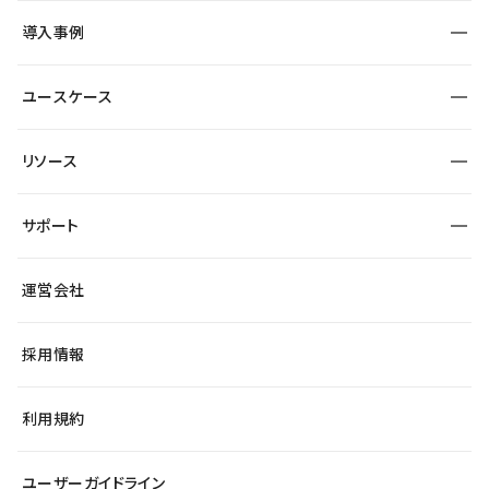
SEO
採用サイト
導入事例
運用
サービスサイト
サイト運用
事例インタビュー
業種から探す
ユースケース
セキュリティ
導入企業
宿泊・レジャー
大企業・エンタープライズ
ワークスペース
サイト制作事例
エンタメ
リソース
より自在に
制作会社
自治体
テンプレートを探す
Figma to Studio
広告代理店・コンサル
サポート
課題から探す
制作会社を探す
Lottie for Studio
スタートアップ
マーケターでのLP運用
総合窓口
サイト制作事例
アクセシビリティ
運営会社
飲食店
よくある質問
WordPressからの移行
ブログ
ヘルプセンター
小売・EC
サイト導線の変更
最新情報
採用情報
システムステータス
Studio Community
学習コンテンツ
利用規約
公式YouTube
全国ワークショップ
ユーザーガイドライン