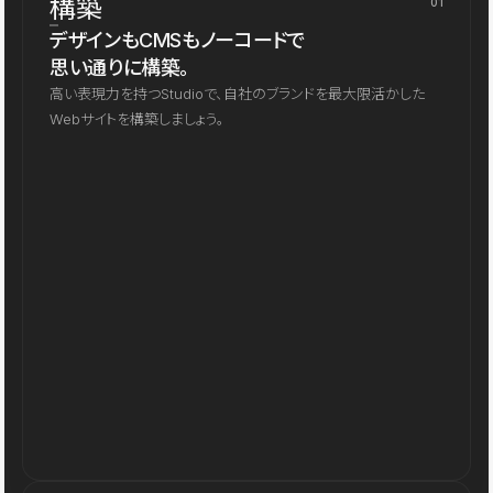
構築
01
デザインもCMSもノーコードで
思い通りに構築。
高い表現力を持つStudioで、自社のブランドを最大限活かした
Webサイトを構築しましょう。