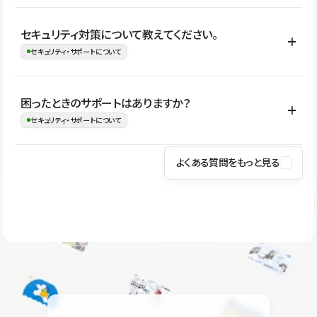
はい。CMSやコンポーネントを活用して更新範囲を設計しておく
セキュリティ対策について教えてください。
ことで、デザインを崩しにくい状態で運用できます。 さらにコン
セキュリティ・サポートについて
テンツ編集モードを使うと、編集できる範囲をテキスト・画像・ア
イコンなどに絞れるため、担当者ごとの見た目のばらつきを抑え
Studioでは、公開サイトやサービスを安全に利用できるよう、通信
困ったときのサポートはありますか？
ながらレイアウトに影響を与えずに更新作業を進めやすくなりま
の暗号化、データ保護、アクセス管理、脆弱性対策など、複数の観
セキュリティ・サポートについて
す。
点からセキュリティ対策を行っています。Studioで公開したサイト
はSSL/TLSによる通信暗号化に対応しており、悪質なスクリプトの
よくある質問をもっと見る
操作方法や機能については、ヘルプセンターでご確認いただけま
実行制限や、不正アクセス・攻撃への対策も実施しています。
す。編集、公開、CMS、フォーム、ドメイン設定など、目的に合
Studioのセキュリティ対策について
わせて記事を検索できます。有人サポート（チャット）は Mini プ
ラン以上のご契約プロジェクトでご利用いただけます。そのほか、
ユーザー同士で質問・相談できるコミュニティもご利用ください。
ヘルプセンターはこちら