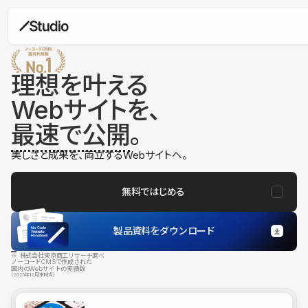
理想を叶える
Webサイトを、
最速で公開
。
美しさと成果を、両立するWebサイトへ。
無料ではじめる
製品資料をダウンロード
※ 株式会社東京商工リサーチ調べ
ノーコードCMSで作成された
国内のWebサイトの実績数
（2025年12月末時点）