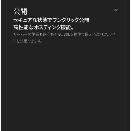
公開
02
セキュアな状態でワンクリック公開
高性能なホスティング機能。
サーバーの準備も保守も不要。SSLを標準で備え、安定したサイ
トを公開できます。