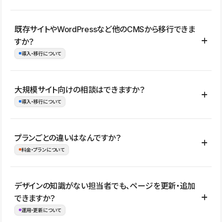
コーポレートサイト、サービスサイト、LP、採用サイト、ブロ
既存サイトやWordPressなど他のCMSから移行できま
グ・メディア、イベントサイト、店舗・商品紹介サイト、ポートフ
すか？
ォリオなど幅広く制作できます。
導入・移行について
制作事例はこちら
はい。既存サイトの構成やコンテンツ、URLを整理したうえで、
大規模サイト向けの相談はできますか？
Studio上に再構築する形で移行できます。 WordPressの場合は、
導入・移行について
XMLファイルを使って投稿記事や固定ページ、カテゴリー、タグな
どの一部データをStudio CMSへインポートできます。ただし、サ
はい。アクセス規模が大きいサイトや、複数部門での運用、権限管
プランごとの違いはなんですか？
イト全体のデザインや設定がそのまま移行されるわけではないた
理、セキュリティ確認、既存システムとの連携など、個別の要件が
料金・プランについて
め、移行後にページ構成やデザイン、CMS設計、URL・リダイレク
ある場合はご相談いただけます。サイトの規模や運用体制に応じ
ト設定などの確認が必要です。
て、適したプランや進め方をご案内します。要件が固まりきってい
公開ページ数、バージョン履歴の期間、CMS利用数の上限、権限
デザインの知識がない担当者でも、ページを更新・追加
ない段階でも、お問い合わせください。
管理の有無などがプランごとに異なります。詳しくは料金プランペ
できますか？
お問合せはこちら
ージをご覧ください。
運用・更新について
料金プランはこちら