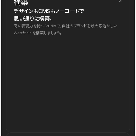
構築
01
デザインもCMSもノーコードで
思い通りに構築。
高い表現力を持つStudioで、自社のブランドを最大限活かした
Webサイトを構築しましょう。