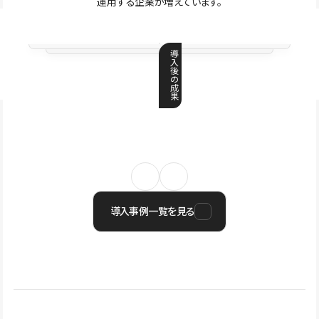
運用する企業が増えています。
導
入
後
の
成
果
導入事例一覧を見る