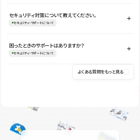
はい。CMSやコンポーネントを活用して更新範囲を設計しておく
セキュリティ対策について教えてください。
ことで、デザインを崩しにくい状態で運用できます。 さらにコン
セキュリティ・サポートについて
テンツ編集モードを使うと、編集できる範囲をテキスト・画像・ア
イコンなどに絞れるため、担当者ごとの見た目のばらつきを抑え
Studioでは、公開サイトやサービスを安全に利用できるよう、通信
困ったときのサポートはありますか？
ながらレイアウトに影響を与えずに更新作業を進めやすくなりま
の暗号化、データ保護、アクセス管理、脆弱性対策など、複数の観
セキュリティ・サポートについて
す。
点からセキュリティ対策を行っています。Studioで公開したサイト
はSSL/TLSによる通信暗号化に対応しており、悪質なスクリプトの
よくある質問をもっと見る
操作方法や機能については、ヘルプセンターでご確認いただけま
実行制限や、不正アクセス・攻撃への対策も実施しています。
す。編集、公開、CMS、フォーム、ドメイン設定など、目的に合
Studioのセキュリティ対策について
わせて記事を検索できます。有人サポート（チャット）は Mini プ
ラン以上のご契約プロジェクトでご利用いただけます。そのほか、
ユーザー同士で質問・相談できるコミュニティもご利用ください。
ヘルプセンターはこちら