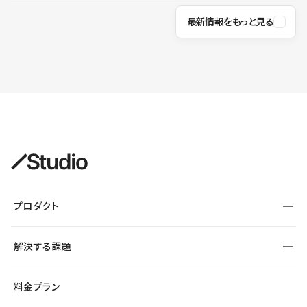
最新情報をもっと見る
プロダクト
構築
解決する課題
デザインエディタ
CMS
サイト種別から探す
料金プラン
コーポレートサイト
フォーム