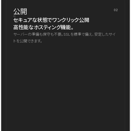
公開
02
セキュアな状態でワンクリック公開
高性能なホスティング機能。
サーバーの準備も保守も不要。SSLを標準で備え、安定したサイ
トを公開できます。