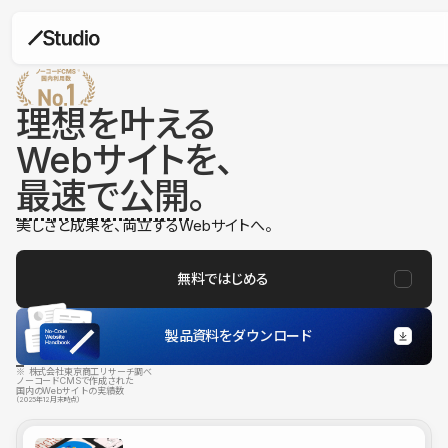
理想を叶える
Webサイトを、
最速で公開
。
美しさと成果を、両立するWebサイトへ。
無料ではじめる
製品資料をダウンロード
※ 株式会社東京商工リサーチ調べ
ノーコードCMSで作成された
国内のWebサイトの実績数
（2025年12月末時点）