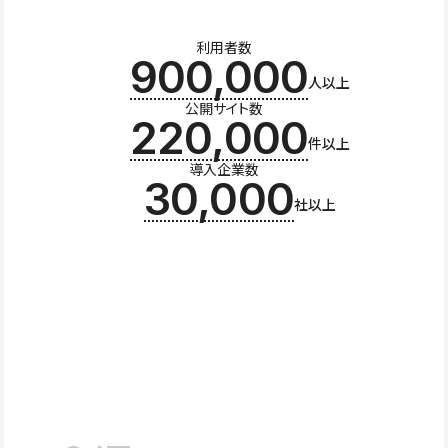
利用者数
900,000
人以上
公開サイト数
220,000
件以上
導入企業数
30,000
社以上