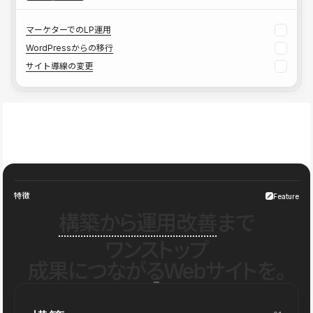
マーケターでのLP運用
WordPressからの移行
サイト導線の変更
特徴
Feature
構築から運用改善
まで
ワンストップ
成果につながるWebサイトを。