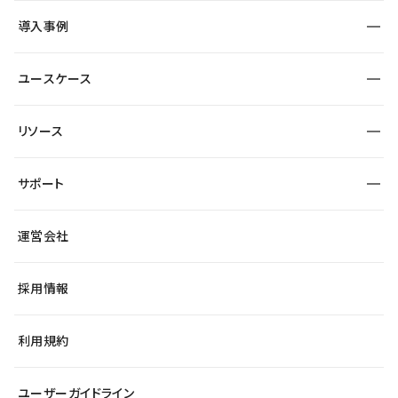
SEO
採用サイト
導入事例
運用
サービスサイト
サイト運用
事例インタビュー
業種から探す
ユースケース
セキュリティ
導入企業
宿泊・レジャー
大企業・エンタープライズ
ワークスペース
サイト制作事例
エンタメ
リソース
より自在に
制作会社
自治体
テンプレートを探す
Figma to Studio
広告代理店・コンサル
サポート
課題から探す
制作会社を探す
Lottie for Studio
スタートアップ
マーケターでのLP運用
総合窓口
サイト制作事例
アクセシビリティ
運営会社
飲食店
よくある質問
WordPressからの移行
ブログ
ヘルプセンター
小売・EC
サイト導線の変更
最新情報
採用情報
システムステータス
Studio Community
学習コンテンツ
利用規約
公式YouTube
全国ワークショップ
ユーザーガイドライン