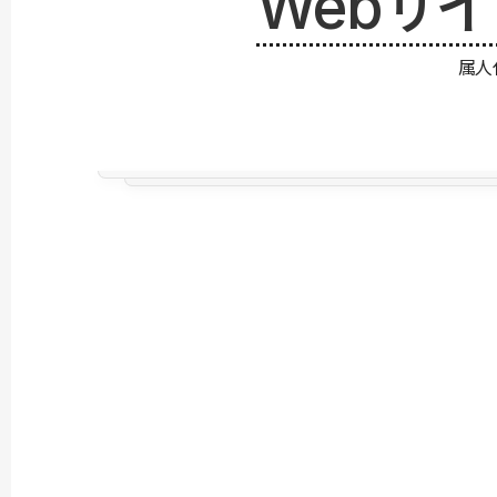
Webサ
属人