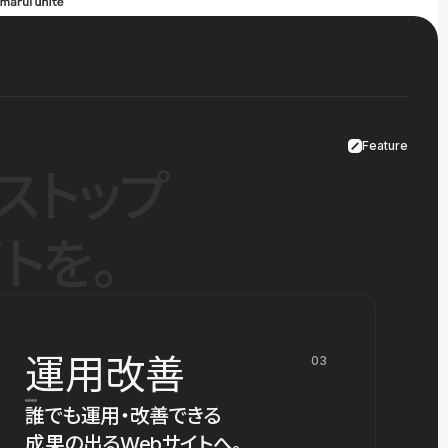
Feature
ストップ
トを。
運用改善
03
誰でも運用・改善できる
成果の出るWebサイトへ。