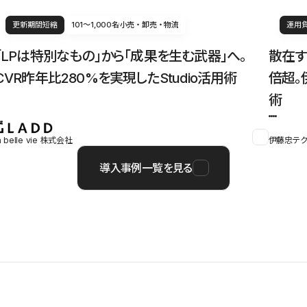
更新期間短縮
101〜1,000名
小売・卸売・物流
運用
「LPは特別なもの」から「成果を生む武器」へ。
散在す
CVR昨年比280%を実現したStudio活用術
倍超。
術
a belle vie 株式会社
伊藤忠テク
導入事例一覧を見る