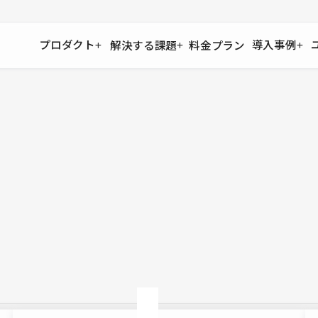
プロダクト
導入事例
解決する課題
料金プラン
運用
より自在に
事例インタビュー
大企業
リソー
お客様からの声をご紹介
サイト運用
Figma to Studio
Studio
制作会
導入企業
安心のバックアップや権限管理
デザインを一瞬でWebサイトに
テンプレ
様々な規模・業種の企業が
広告代
セキュリティ
Lottie for Studio
Studi
Studio Showcase
サイトの安全を守る仕組み
より豊かなアニメーション表現
制作事例
スター
Studioサイトギャラリー
ワークスペース
アクセシビリティ
Studio
複数プロジェクトを一括管理
Webサイトをすべての人に
飲食店
ユーザー
Studio
小売・E
Web制
Studio
ブログを
What'