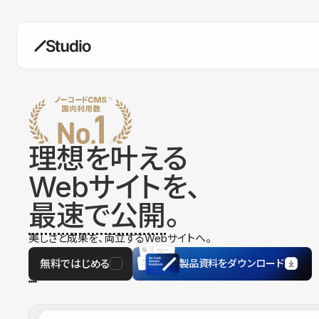
構築
デザインエディタ
コードを書かずにデザイン自体を自
在に
理想を叶える
CMS
Webサイトを、
柔軟なコンテンツ管理システム
最速で公開
。
フォーム
フォーム設置もノーコードで完結
美しさと成果を、両立するWebサイトへ。
SEO
検索エンジン向けの設定項目も充実
無料ではじめる
製品資料をダウンロード