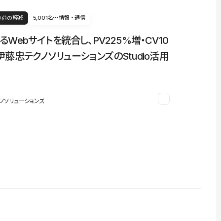
負荷の軽減
5,001名〜
情報・通信
るWebサイトを統合し、PV225%増・CV10
伊藤忠テクノソリューションズのStudio活用
ノソリューションズ