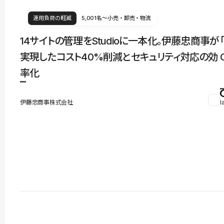
運用負荷の軽減
5,001名〜
小売・卸売・物流
14サイトの管理をStudioに一本化。伊藤忠商事が
実現したコスト40%削減とセキュリティ対応の効
率化
伊藤忠商事株式会社
l