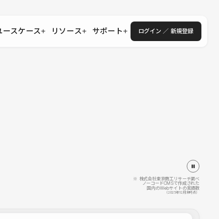
ユースケース
リソース
サポート
ログイン ／ 新規登録
・エンタープライズ
ス
相談窓口
学習コンテンツ
目的に沿ったサポートコンテンツを探す
 Store
Studio Academy
社
よくある質問
ートから始める
公式YouTubeの動画で学ぶ
採用
導入にあたってよくある質問を探す
理店・コンサル
o Showcase
全国ワークショップ
ヘルプセンター
を見る
基本操作を学ぶイベントを探す
トアップ
操作や機能に関するマニュアルを探す
 Community
セミナー
システムステータス
同士で繋がり知見を深める
技術向上に役立つイベントを探す
不具合・障害情報を確認する
 Experts
C
作会社を探す
※ 株式会社東京商工リサーチ調べ
ノーコードCMSで作成された
国内のWebサイトの実績数
 Blog
（2025年12月末時点）
見る
s New