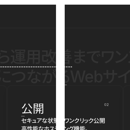
ら運用改善
までワン
につながるWebサイ
公開
02
セキュアな状態でワンクリック公開
高性能なホスティング機能。