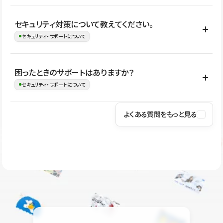
はい。CMSやコンポーネントを活用して更新範囲を設計しておく
セキュリティ対策について教えてください。
ことで、デザインを崩しにくい状態で運用できます。 さらにコン
セキュリティ・サポートについて
テンツ編集モードを使うと、編集できる範囲をテキスト・画像・ア
イコンなどに絞れるため、担当者ごとの見た目のばらつきを抑え
Studioでは、公開サイトやサービスを安全に利用できるよう、通信
困ったときのサポートはありますか？
ながらレイアウトに影響を与えずに更新作業を進めやすくなりま
の暗号化、データ保護、アクセス管理、脆弱性対策など、複数の観
セキュリティ・サポートについて
す。
点からセキュリティ対策を行っています。Studioで公開したサイト
はSSL/TLSによる通信暗号化に対応しており、悪質なスクリプトの
よくある質問をもっと見る
操作方法や機能については、ヘルプセンターでご確認いただけま
実行制限や、不正アクセス・攻撃への対策も実施しています。
す。編集、公開、CMS、フォーム、ドメイン設定など、目的に合
Studioのセキュリティ対策について
わせて記事を検索できます。有人サポート（チャット）は Mini プ
ラン以上のご契約プロジェクトでご利用いただけます。そのほか、
ユーザー同士で質問・相談できるコミュニティもご利用ください。
ヘルプセンターはこちら