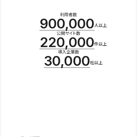
利用者数
900,000
人以上
公開サイト数
220,000
件以上
導入企業数
30,000
社以上