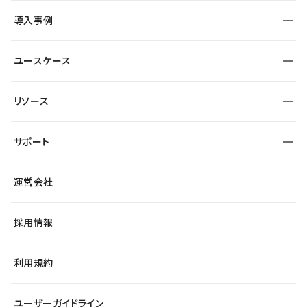
SEO
採用サイト
導入事例
運用
サービスサイト
サイト運用
事例インタビュー
業種から探す
ユースケース
セキュリティ
導入企業
宿泊・レジャー
大企業・エンタープライズ
ワークスペース
サイト制作事例
エンタメ
リソース
より自在に
制作会社
自治体
テンプレートを探す
Figma to Studio
広告代理店・コンサル
サポート
課題から探す
制作会社を探す
Lottie for Studio
スタートアップ
マーケターでのLP運用
総合窓口
サイト制作事例
アクセシビリティ
運営会社
飲食店
よくある質問
WordPressからの移行
ブログ
ヘルプセンター
小売・EC
サイト導線の変更
最新情報
採用情報
システムステータス
Studio Community
学習コンテンツ
利用規約
公式YouTube
全国ワークショップ
ユーザーガイドライン