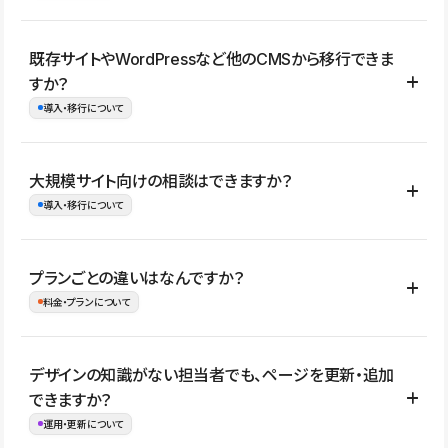
コーポレートサイト、サービスサイト、LP、採用サイト、ブロ
既存サイトやWordPressなど他のCMSから移行できま
グ・メディア、イベントサイト、店舗・商品紹介サイト、ポートフ
すか？
ォリオなど幅広く制作できます。
導入・移行について
制作事例はこちら
はい。既存サイトの構成やコンテンツ、URLを整理したうえで、
大規模サイト向けの相談はできますか？
Studio上に再構築する形で移行できます。 WordPressの場合は、
導入・移行について
XMLファイルを使って投稿記事や固定ページ、カテゴリー、タグな
どの一部データをStudio CMSへインポートできます。ただし、サ
はい。アクセス規模が大きいサイトや、複数部門での運用、権限管
プランごとの違いはなんですか？
イト全体のデザインや設定がそのまま移行されるわけではないた
理、セキュリティ確認、既存システムとの連携など、個別の要件が
料金・プランについて
め、移行後にページ構成やデザイン、CMS設計、URL・リダイレク
ある場合はご相談いただけます。サイトの規模や運用体制に応じ
ト設定などの確認が必要です。
て、適したプランや進め方をご案内します。要件が固まりきってい
公開ページ数、バージョン履歴の期間、CMS利用数の上限、権限
デザインの知識がない担当者でも、ページを更新・追加
ない段階でも、お問い合わせください。
管理の有無などがプランごとに異なります。詳しくは料金プランペ
できますか？
お問合せはこちら
ージをご覧ください。
運用・更新について
料金プランはこちら