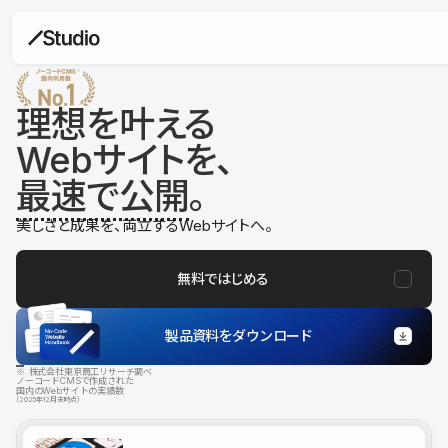
理想を叶える
Webサイトを、
最速で公開
。
美しさと成果を、両立するWebサイトへ。
無料ではじめる
製品資料をダウンロード
※ 株式会社東京商工リサーチ調べ
ノーコードCMSで作成された
国内のWebサイトの実績数
（2025年12月末時点）