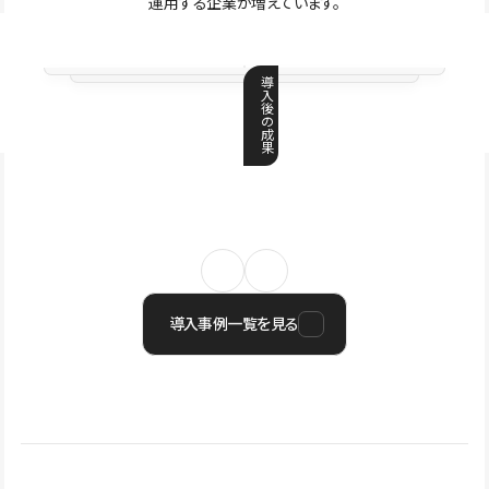
運用する企業が増えています。
導
入
後
の
成
果
導入事例一覧を見る