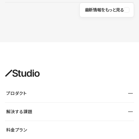
最新情報をもっと見る
プロダクト
構築
解決する課題
デザインエディタ
CMS
サイト種別から探す
料金プラン
コーポレートサイト
フォーム