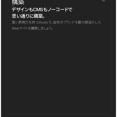
構築
01
デザインもCMSもノーコードで
思い通りに構築。
高い表現力を持つStudioで、自社のブランドを最大限活かした
Webサイトを構築しましょう。