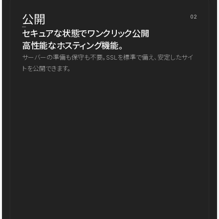
公開
02
セキュアな状態でワンクリック公開
高性能なホスティング機能。
サーバーの準備も保守も不要。SSLを標準で備え、安定したサイ
トを公開できます。