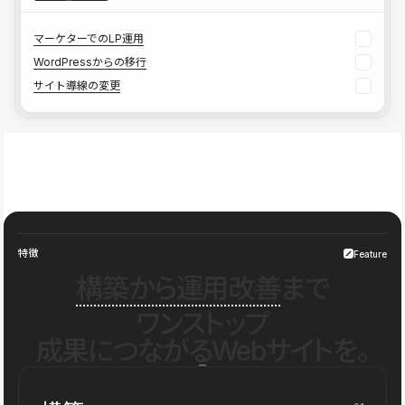
マーケターでのLP運用
WordPressからの移行
サイト導線の変更
特徴
Feature
構築から運用改善
まで
ワンストップ
成果につながるWebサイトを。