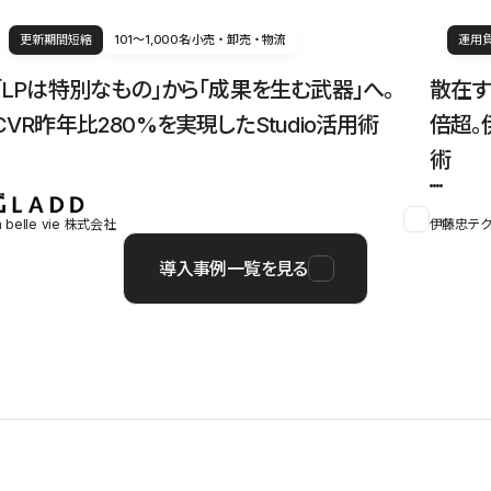
更新期間短縮
101〜1,000名
小売・卸売・物流
運用
「LPは特別なもの」から「成果を生む武器」へ。
散在す
CVR昨年比280%を実現したStudio活用術
倍超。
術
a belle vie 株式会社
伊藤忠テク
導入事例一覧を見る