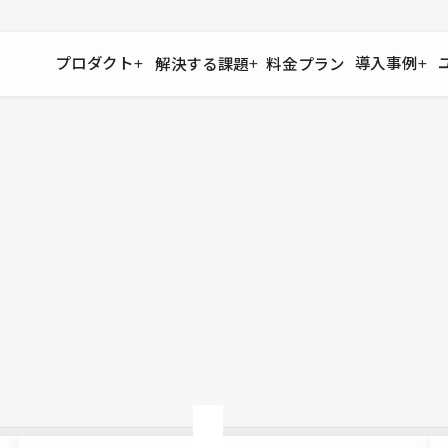
プロダクト
導入事例
解決する課題
料金プラン
運用
より自在に
事例インタビュー
大企業
リソー
お客様からの声をご紹介
サイト運用
Figma to Studio
Studio
制作会
導入企業
安心のバックアップや権限管理
デザインを一瞬でWebサイトに
テンプレ
様々な規模・業種の企業が
広告代
セキュリティ
Lottie for Studio
Studi
Studio Showcase
サイトの安全を守る仕組み
より豊かなアニメーション表現
制作事例
スター
Studioサイトギャラリー
ワークスペース
アクセシビリティ
Studio
複数プロジェクトを一括管理
Webサイトをすべての人に
飲食店
ユーザー
Studio
小売・E
Web制
Studio
ブログを
What'