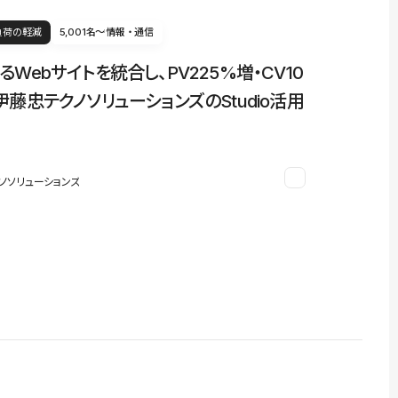
負荷の軽減
5,001名〜
情報・通信
るWebサイトを統合し、PV225%増・CV10
伊藤忠テクノソリューションズのStudio活用
ノソリューションズ