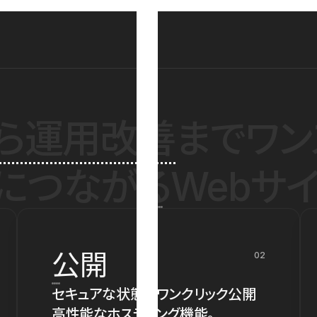
ら運用改善
までワン
につながるWebサイ
公開
02
セキュアな状態でワンクリック公開
高性能なホスティング機能。