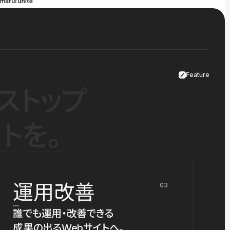
Feature
ストップ
トを。
運用改善
03
誰でも運用・改善できる
成果の出るWebサイトへ。