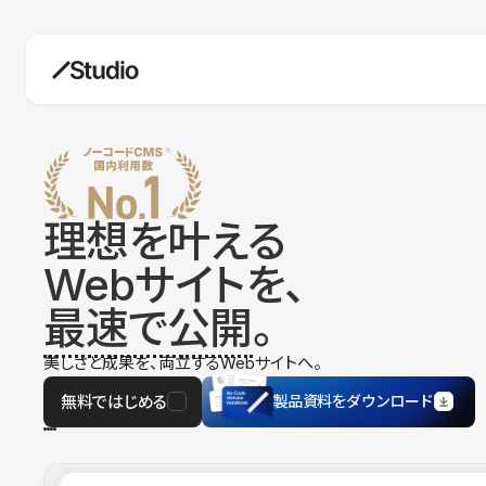
構築
デザインエディタ
コードを書かずにデザイン自体を自
在に
理想を叶える
CMS
Webサイトを、
柔軟なコンテンツ管理システム
最速で公開
。
フォーム
フォーム設置もノーコードで完結
美しさと成果を、両立するWebサイトへ。
SEO
検索エンジン向けの設定項目も充実
無料ではじめる
製品資料をダウンロード