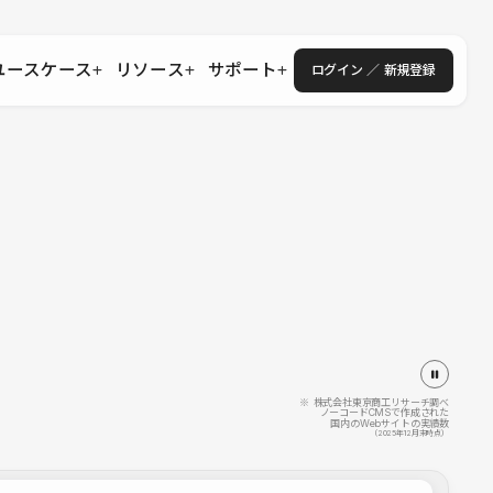
ユースケース
リソース
サポート
ログイン ／ 新規登録
・エンタープライズ
ス
相談窓口
学習コンテンツ
目的に沿ったサポートコンテンツを探す
 Store
Studio Academy
社
よくある質問
ートから始める
公式YouTubeの動画で学ぶ
採用
導入にあたってよくある質問を探す
理店・コンサル
o Showcase
全国ワークショップ
ヘルプセンター
を見る
基本操作を学ぶイベントを探す
トアップ
操作や機能に関するマニュアルを探す
 Community
セミナー
システムステータス
同士で繋がり知見を深める
技術向上に役立つイベントを探す
不具合・障害情報を確認する
 Experts
C
作会社を探す
※ 株式会社東京商工リサーチ調べ
ノーコードCMSで作成された
国内のWebサイトの実績数
 Blog
（2025年12月末時点）
見る
s New