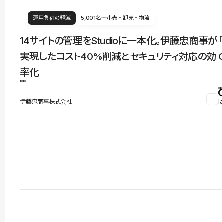
運用負荷の軽減
5,001名〜
小売・卸売・物流
14サイトの管理をStudioに一本化。伊藤忠商事が
実現したコスト40%削減とセキュリティ対応の効
率化
伊藤忠商事株式会社
l