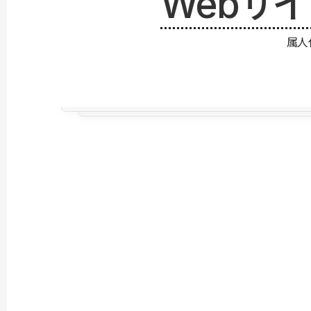
Webサ
属人