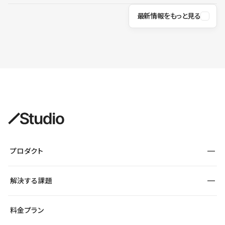
最新情報をもっと見る
プロダクト
構築
解決する課題
デザインエディタ
CMS
サイト種別から探す
料金プラン
コーポレートサイト
フォーム