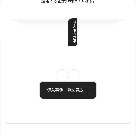
運用する企業が増えています。
導
入
後
の
成
果
導入事例一覧を見る