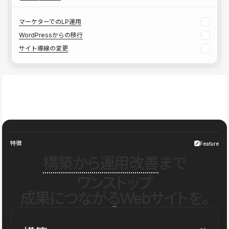
マーケターでのLP運用
WordPressからの移行
サイト導線の変更
特徴
Feature
構築から運用改善
まで
ワンストップ
成果につながるWebサイトを。