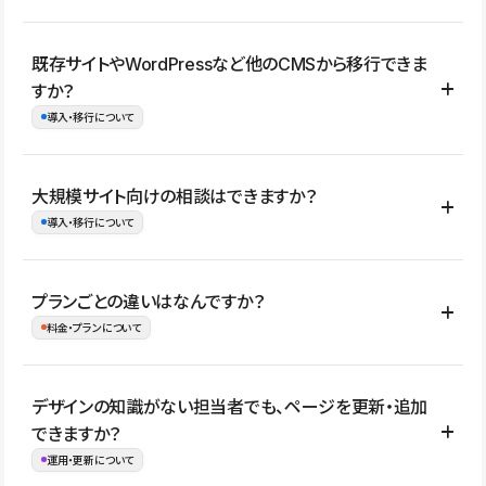
コーポレートサイト、サービスサイト、LP、採用サイト、ブロ
既存サイトやWordPressなど他のCMSから移行できま
グ・メディア、イベントサイト、店舗・商品紹介サイト、ポートフ
すか？
ォリオなど幅広く制作できます。
導入・移行について
制作事例はこちら
はい。既存サイトの構成やコンテンツ、URLを整理したうえで、
大規模サイト向けの相談はできますか？
Studio上に再構築する形で移行できます。 WordPressの場合は、
導入・移行について
XMLファイルを使って投稿記事や固定ページ、カテゴリー、タグな
どの一部データをStudio CMSへインポートできます。ただし、サ
はい。アクセス規模が大きいサイトや、複数部門での運用、権限管
プランごとの違いはなんですか？
イト全体のデザインや設定がそのまま移行されるわけではないた
理、セキュリティ確認、既存システムとの連携など、個別の要件が
料金・プランについて
め、移行後にページ構成やデザイン、CMS設計、URL・リダイレク
ある場合はご相談いただけます。サイトの規模や運用体制に応じ
ト設定などの確認が必要です。
て、適したプランや進め方をご案内します。要件が固まりきってい
公開ページ数、バージョン履歴の期間、CMS利用数の上限、権限
デザインの知識がない担当者でも、ページを更新・追加
ない段階でも、お問い合わせください。
管理の有無などがプランごとに異なります。詳しくは料金プランペ
できますか？
お問合せはこちら
ージをご覧ください。
運用・更新について
料金プランはこちら