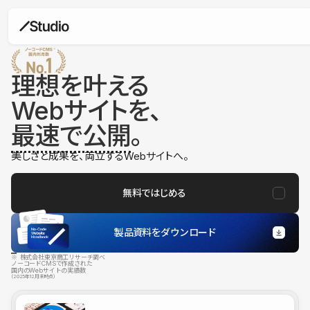
理想を叶える
Webサイトを、
最速で公開
。
美しさと成果を、両立するWebサイトへ。
無料ではじめる
製品資料をダウンロード
※ 株式会社東京商工リサーチ調べ
ノーコードCMSで作成された
国内のWebサイトの実績数
（2025年12月末時点）