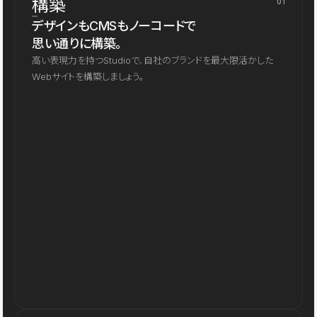
構築
01
デザインもCMSもノーコードで
思い通りに構築。
高い表現力を持つStudioで、自社のブランドを最大限活かした
Webサイトを構築しましょう。