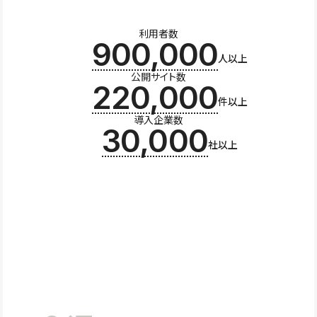
利用者数
900,000
人以上
公開サイト数
220,000
件以上
導入企業数
30,000
社以上