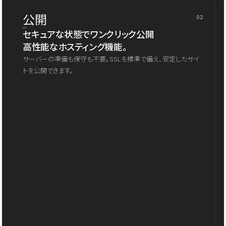
公開
02
セキュアな状態でワンクリック公開
高性能なホスティング機能。
サーバーの準備も保守も不要。SSLを標準で備え、安定したサイ
トを公開できます。