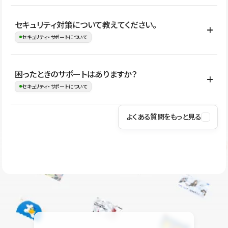
はい。CMSやコンポーネントを活用して更新範囲を設計しておく
セキュリティ対策について教えてください。
ことで、デザインを崩しにくい状態で運用できます。 さらにコン
セキュリティ・サポートについて
テンツ編集モードを使うと、編集できる範囲をテキスト・画像・ア
イコンなどに絞れるため、担当者ごとの見た目のばらつきを抑え
Studioでは、公開サイトやサービスを安全に利用できるよう、通信
困ったときのサポートはありますか？
ながらレイアウトに影響を与えずに更新作業を進めやすくなりま
の暗号化、データ保護、アクセス管理、脆弱性対策など、複数の観
セキュリティ・サポートについて
す。
点からセキュリティ対策を行っています。Studioで公開したサイト
はSSL/TLSによる通信暗号化に対応しており、悪質なスクリプトの
よくある質問をもっと見る
操作方法や機能については、ヘルプセンターでご確認いただけま
実行制限や、不正アクセス・攻撃への対策も実施しています。
す。編集、公開、CMS、フォーム、ドメイン設定など、目的に合
Studioのセキュリティ対策について
わせて記事を検索できます。有人サポート（チャット）は Mini プ
ラン以上のご契約プロジェクトでご利用いただけます。そのほか、
ユーザー同士で質問・相談できるコミュニティもご利用ください。
ヘルプセンターはこちら