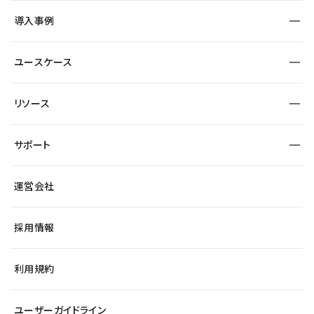
SEO
採用サイト
導入事例
運用
サービスサイト
サイト運用
事例インタビュー
業種から探す
ユースケース
セキュリティ
導入企業
宿泊・レジャー
大企業・エンタープライズ
ワークスペース
サイト制作事例
エンタメ
リソース
より自在に
制作会社
自治体
テンプレートを探す
Figma to Studio
広告代理店・コンサル
サポート
課題から探す
制作会社を探す
Lottie for Studio
スタートアップ
マーケターでのLP運用
総合窓口
サイト制作事例
アクセシビリティ
運営会社
飲食店
よくある質問
WordPressからの移行
ブログ
ヘルプセンター
小売・EC
サイト導線の変更
最新情報
採用情報
システムステータス
Studio Community
学習コンテンツ
利用規約
公式YouTube
全国ワークショップ
ユーザーガイドライン