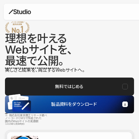
理想を叶える
Webサイトを、
最速で公開
。
美しさと成果を、両立するWebサイトへ。
無料ではじめる
製品資料をダウンロード
※ 株式会社東京商工リサーチ調べ
ノーコードCMSで作成された
国内のWebサイトの実績数
（2025年12月末時点）