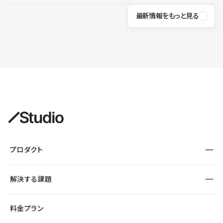
最新情報をもっと見る
プロダクト
構築
解決する課題
デザインエディタ
CMS
サイト種別から探す
料金プラン
コーポレートサイト
フォーム