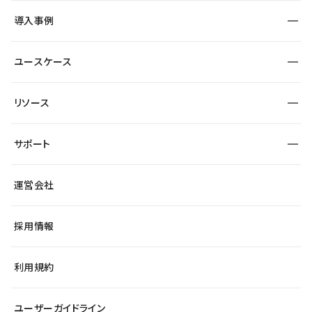
SEO
採用サイト
導入事例
運用
サービスサイト
サイト運用
事例インタビュー
業種から探す
ユースケース
セキュリティ
導入企業
宿泊・レジャー
大企業・エンタープライズ
ワークスペース
サイト制作事例
エンタメ
リソース
より自在に
制作会社
自治体
テンプレートを探す
Figma to Studio
広告代理店・コンサル
サポート
課題から探す
制作会社を探す
Lottie for Studio
スタートアップ
マーケターでのLP運用
総合窓口
サイト制作事例
アクセシビリティ
運営会社
飲食店
よくある質問
WordPressからの移行
ブログ
ヘルプセンター
小売・EC
サイト導線の変更
最新情報
採用情報
システムステータス
Studio Community
学習コンテンツ
利用規約
公式YouTube
全国ワークショップ
ユーザーガイドライン