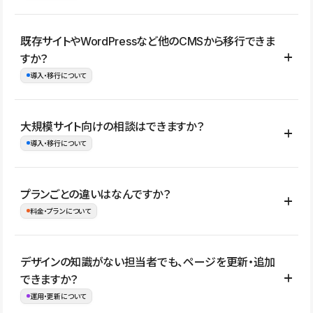
コーポレートサイト、サービスサイト、LP、採用サイト、ブロ
既存サイトやWordPressなど他のCMSから移行できま
グ・メディア、イベントサイト、店舗・商品紹介サイト、ポートフ
すか？
ォリオなど幅広く制作できます。
導入・移行について
制作事例はこちら
はい。既存サイトの構成やコンテンツ、URLを整理したうえで、
大規模サイト向けの相談はできますか？
Studio上に再構築する形で移行できます。 WordPressの場合は、
導入・移行について
XMLファイルを使って投稿記事や固定ページ、カテゴリー、タグな
どの一部データをStudio CMSへインポートできます。ただし、サ
はい。アクセス規模が大きいサイトや、複数部門での運用、権限管
プランごとの違いはなんですか？
イト全体のデザインや設定がそのまま移行されるわけではないた
理、セキュリティ確認、既存システムとの連携など、個別の要件が
料金・プランについて
め、移行後にページ構成やデザイン、CMS設計、URL・リダイレク
ある場合はご相談いただけます。サイトの規模や運用体制に応じ
ト設定などの確認が必要です。
て、適したプランや進め方をご案内します。要件が固まりきってい
公開ページ数、バージョン履歴の期間、CMS利用数の上限、権限
デザインの知識がない担当者でも、ページを更新・追加
ない段階でも、お問い合わせください。
管理の有無などがプランごとに異なります。詳しくは料金プランペ
できますか？
お問合せはこちら
ージをご覧ください。
運用・更新について
料金プランはこちら