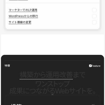
マーケターでのLP運用
WordPressからの移行
サイト導線の変更
特徴
Feature
構築から運用改善
まで
ワンストップ
成果につながるWebサイトを。