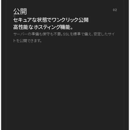
公開
02
セキュアな状態でワンクリック公開
高性能なホスティング機能。
サーバーの準備も保守も不要。SSLを標準で備え、安定したサイ
トを公開できます。