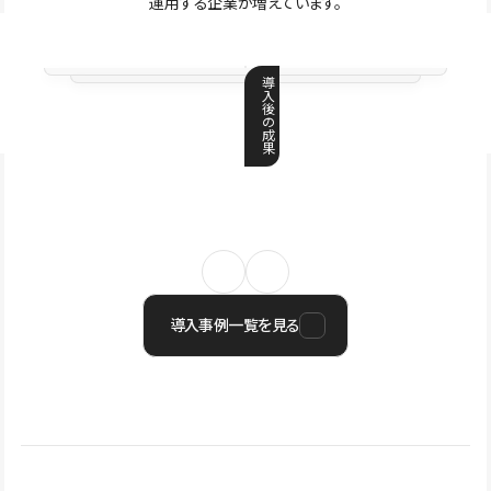
運用する企業が増えています。
導
入
後
の
成
果
導入事例一覧を見る