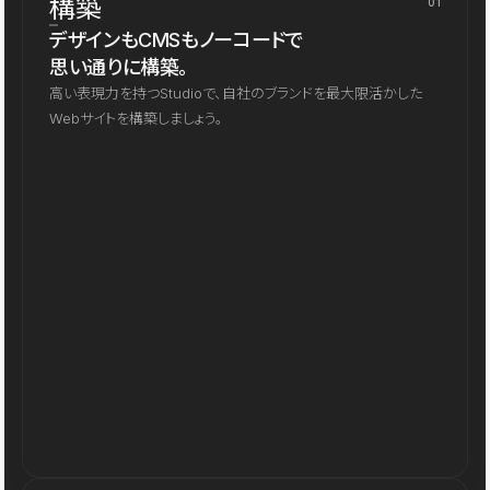
構築
01
デザインもCMSもノーコードで
思い通りに構築。
高い表現力を持つStudioで、自社のブランドを最大限活かした
Webサイトを構築しましょう。