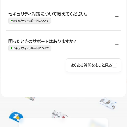
はい。CMSやコンポーネントを活用して更新範囲を設計しておく
セキュリティ対策について教えてください。
ことで、デザインを崩しにくい状態で運用できます。 さらにコン
セキュリティ・サポートについて
テンツ編集モードを使うと、編集できる範囲をテキスト・画像・ア
イコンなどに絞れるため、担当者ごとの見た目のばらつきを抑え
Studioでは、公開サイトやサービスを安全に利用できるよう、通信
困ったときのサポートはありますか？
ながらレイアウトに影響を与えずに更新作業を進めやすくなりま
の暗号化、データ保護、アクセス管理、脆弱性対策など、複数の観
セキュリティ・サポートについて
す。
点からセキュリティ対策を行っています。Studioで公開したサイト
はSSL/TLSによる通信暗号化に対応しており、悪質なスクリプトの
よくある質問をもっと見る
操作方法や機能については、ヘルプセンターでご確認いただけま
実行制限や、不正アクセス・攻撃への対策も実施しています。
す。編集、公開、CMS、フォーム、ドメイン設定など、目的に合
Studioのセキュリティ対策について
わせて記事を検索できます。有人サポート（チャット）は Mini プ
ラン以上のご契約プロジェクトでご利用いただけます。そのほか、
ユーザー同士で質問・相談できるコミュニティもご利用ください。
ヘルプセンターはこちら