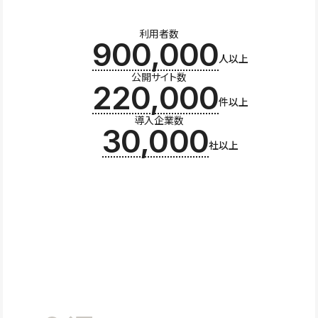
利用者数
900,000
人以上
公開サイト数
220,000
件以上
導入企業数
30,000
社以上