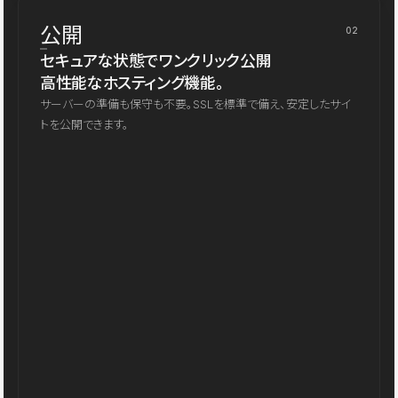
公開
02
セキュアな状態でワンクリック公開
高性能なホスティング機能。
サーバーの準備も保守も不要。SSLを標準で備え、安定したサイ
トを公開できます。