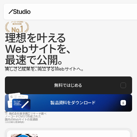
理想を叶える
Webサイトを、
最速で公開
。
美しさと成果を、両立するWebサイトへ。
無料ではじめる
製品資料をダウンロード
※ 株式会社東京商工リサーチ調べ
ノーコードCMSで作成された
国内のWebサイトの実績数
（2025年12月末時点）