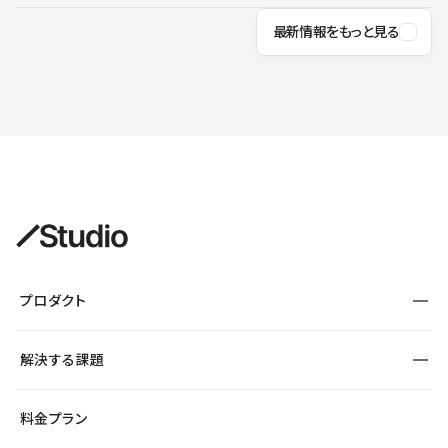
最新情報をもっと見る
プロダクト
構築
解決する課題
デザインエディタ
CMS
サイト種別から探す
料金プラン
コーポレートサイト
フォーム