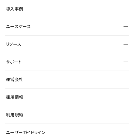
SEO
採用サイト
導入事例
運用
サービスサイト
サイト運用
事例インタビュー
業種から探す
ユースケース
セキュリティ
導入企業
宿泊・レジャー
大企業・エンタープライズ
ワークスペース
サイト制作事例
エンタメ
リソース
より自在に
制作会社
自治体
テンプレートを探す
Figma to Studio
広告代理店・コンサル
サポート
課題から探す
制作会社を探す
Lottie for Studio
スタートアップ
マーケターでのLP運用
総合窓口
サイト制作事例
アクセシビリティ
運営会社
飲食店
よくある質問
WordPressからの移行
ブログ
ヘルプセンター
小売・EC
サイト導線の変更
最新情報
採用情報
システムステータス
Studio Community
学習コンテンツ
利用規約
公式YouTube
全国ワークショップ
ユーザーガイドライン