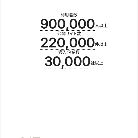
利用者数
900,000
人以上
公開サイト数
220,000
件以上
導入企業数
30,000
社以上