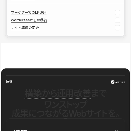
マーケターでのLP運用
WordPressからの移行
サイト導線の変更
特徴
Feature
構築から運用改善
まで
ワンストップ
成果につながるWebサイトを。