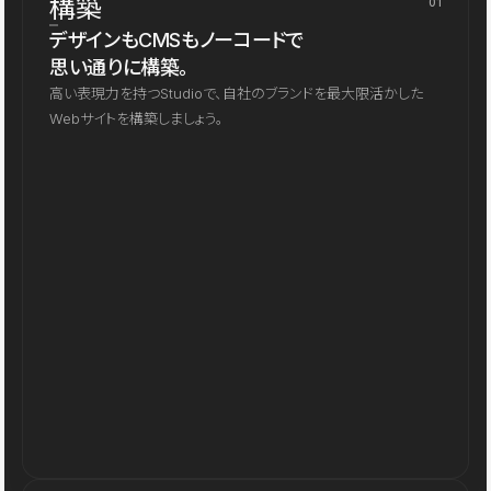
構築
01
デザインもCMSもノーコードで
思い通りに構築。
高い表現力を持つStudioで、自社のブランドを最大限活かした
Webサイトを構築しましょう。