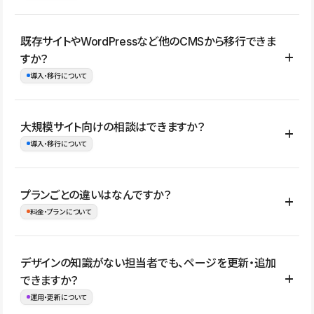
コーポレートサイト、サービスサイト、LP、採用サイト、ブロ
既存サイトやWordPressなど他のCMSから移行できま
グ・メディア、イベントサイト、店舗・商品紹介サイト、ポートフ
すか？
ォリオなど幅広く制作できます。
導入・移行について
制作事例はこちら
はい。既存サイトの構成やコンテンツ、URLを整理したうえで、
大規模サイト向けの相談はできますか？
Studio上に再構築する形で移行できます。 WordPressの場合は、
導入・移行について
XMLファイルを使って投稿記事や固定ページ、カテゴリー、タグな
どの一部データをStudio CMSへインポートできます。ただし、サ
はい。アクセス規模が大きいサイトや、複数部門での運用、権限管
プランごとの違いはなんですか？
イト全体のデザインや設定がそのまま移行されるわけではないた
理、セキュリティ確認、既存システムとの連携など、個別の要件が
料金・プランについて
め、移行後にページ構成やデザイン、CMS設計、URL・リダイレク
ある場合はご相談いただけます。サイトの規模や運用体制に応じ
ト設定などの確認が必要です。
て、適したプランや進め方をご案内します。要件が固まりきってい
公開ページ数、バージョン履歴の期間、CMS利用数の上限、権限
デザインの知識がない担当者でも、ページを更新・追加
ない段階でも、お問い合わせください。
管理の有無などがプランごとに異なります。詳しくは料金プランペ
できますか？
お問合せはこちら
ージをご覧ください。
運用・更新について
料金プランはこちら