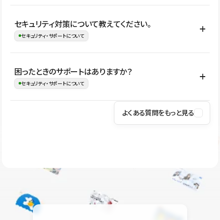
はい。CMSやコンポーネントを活用して更新範囲を設計しておく
セキュリティ対策について教えてください。
ことで、デザインを崩しにくい状態で運用できます。 さらにコン
セキュリティ・サポートについて
テンツ編集モードを使うと、編集できる範囲をテキスト・画像・ア
イコンなどに絞れるため、担当者ごとの見た目のばらつきを抑え
Studioでは、公開サイトやサービスを安全に利用できるよう、通信
困ったときのサポートはありますか？
ながらレイアウトに影響を与えずに更新作業を進めやすくなりま
の暗号化、データ保護、アクセス管理、脆弱性対策など、複数の観
セキュリティ・サポートについて
す。
点からセキュリティ対策を行っています。Studioで公開したサイト
はSSL/TLSによる通信暗号化に対応しており、悪質なスクリプトの
よくある質問をもっと見る
操作方法や機能については、ヘルプセンターでご確認いただけま
実行制限や、不正アクセス・攻撃への対策も実施しています。
す。編集、公開、CMS、フォーム、ドメイン設定など、目的に合
Studioのセキュリティ対策について
わせて記事を検索できます。有人サポート（チャット）は Mini プ
ラン以上のご契約プロジェクトでご利用いただけます。そのほか、
ユーザー同士で質問・相談できるコミュニティもご利用ください。
ヘルプセンターはこちら