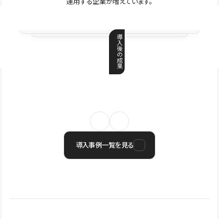
運用する企業が増えています。
導
入
後
の
成
果
導入事例一覧を見る