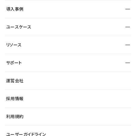
SEO
採用サイト
導入事例
運用
サービスサイト
サイト運用
事例インタビュー
業種から探す
ユースケース
セキュリティ
導入企業
宿泊・レジャー
大企業・エンタープライズ
ワークスペース
サイト制作事例
エンタメ
リソース
より自在に
制作会社
自治体
テンプレートを探す
Figma to Studio
広告代理店・コンサル
サポート
課題から探す
制作会社を探す
Lottie for Studio
スタートアップ
マーケターでのLP運用
総合窓口
サイト制作事例
アクセシビリティ
運営会社
飲食店
よくある質問
WordPressからの移行
ブログ
ヘルプセンター
小売・EC
サイト導線の変更
最新情報
採用情報
システムステータス
Studio Community
学習コンテンツ
利用規約
公式YouTube
全国ワークショップ
ユーザーガイドライン