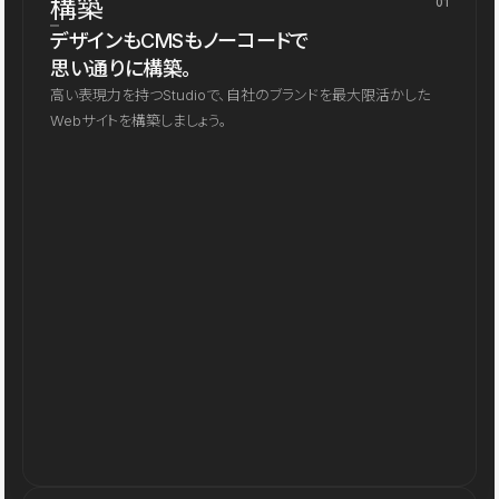
構築
01
デザインもCMSもノーコードで
思い通りに構築。
高い表現力を持つStudioで、自社のブランドを最大限活かした
Webサイトを構築しましょう。