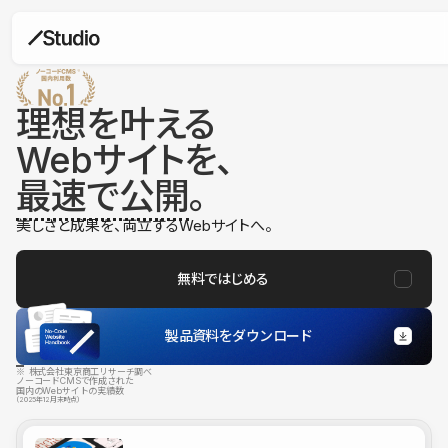
理想を叶える
Webサイトを、
最速で公開
。
美しさと成果を、両立するWebサイトへ。
無料ではじめる
製品資料をダウンロード
※ 株式会社東京商工リサーチ調べ
ノーコードCMSで作成された
国内のWebサイトの実績数
（2025年12月末時点）