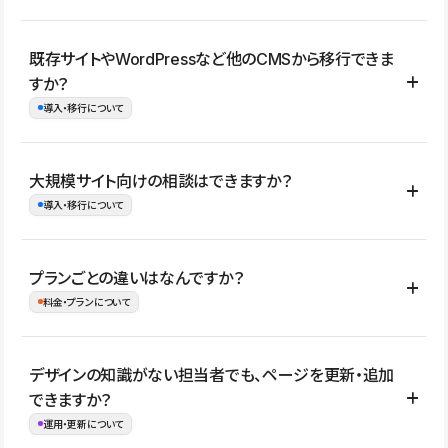
コーポレートサイト、サービスサイト、LP、採用サイト、ブロ
既存サイトやWordPressなど他のCMSから移行できま
グ・メディア、イベントサイト、店舗・商品紹介サイト、ポートフ
すか？
ォリオなど幅広く制作できます。
導入・移行について
制作事例はこちら
はい。既存サイトの構成やコンテンツ、URLを整理したうえで、
大規模サイト向けの相談はできますか？
Studio上に再構築する形で移行できます。 WordPressの場合は、
導入・移行について
XMLファイルを使って投稿記事や固定ページ、カテゴリー、タグな
どの一部データをStudio CMSへインポートできます。ただし、サ
はい。アクセス規模が大きいサイトや、複数部門での運用、権限管
プランごとの違いはなんですか？
イト全体のデザインや設定がそのまま移行されるわけではないた
理、セキュリティ確認、既存システムとの連携など、個別の要件が
料金・プランについて
め、移行後にページ構成やデザイン、CMS設計、URL・リダイレク
ある場合はご相談いただけます。サイトの規模や運用体制に応じ
ト設定などの確認が必要です。
て、適したプランや進め方をご案内します。要件が固まりきってい
公開ページ数、バージョン履歴の期間、CMS利用数の上限、権限
デザインの知識がない担当者でも、ページを更新・追加
ない段階でも、お問い合わせください。
管理の有無などがプランごとに異なります。詳しくは料金プランペ
できますか？
お問合せはこちら
ージをご覧ください。
運用・更新について
料金プランはこちら