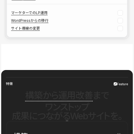
マーケターでのLP運用
WordPressからの移行
サイト導線の変更
特徴
Feature
構築から運用改善
まで
ワンストップ
成果につながるWebサイトを。