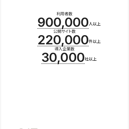
利用者数
900,000
人以上
公開サイト数
220,000
件以上
導入企業数
30,000
社以上