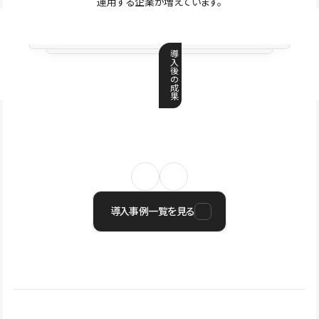
運用する企業が増えています。
導
入
後
の
成
果
導入事例一覧を見る