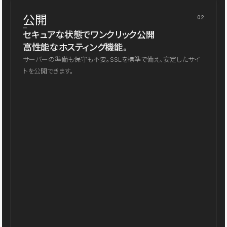
公開
02
セキュアな状態でワンクリック公開
高性能なホスティング機能。
サーバーの準備も保守も不要。SSLを標準で備え、安定したサイ
トを公開できます。