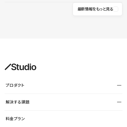
最新情報をもっと見る
プロダクト
構築
解決する課題
デザインエディタ
CMS
サイト種別から探す
料金プラン
コーポレートサイト
フォーム