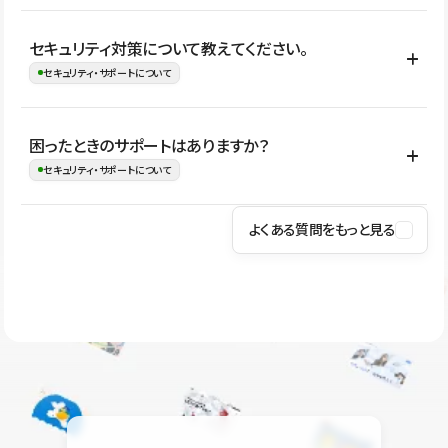
はい。CMSやコンポーネントを活用して更新範囲を設計しておく
セキュリティ対策について教えてください。
ことで、デザインを崩しにくい状態で運用できます。 さらにコン
セキュリティ・サポートについて
テンツ編集モードを使うと、編集できる範囲をテキスト・画像・ア
イコンなどに絞れるため、担当者ごとの見た目のばらつきを抑え
Studioでは、公開サイトやサービスを安全に利用できるよう、通信
困ったときのサポートはありますか？
ながらレイアウトに影響を与えずに更新作業を進めやすくなりま
の暗号化、データ保護、アクセス管理、脆弱性対策など、複数の観
セキュリティ・サポートについて
す。
点からセキュリティ対策を行っています。Studioで公開したサイト
はSSL/TLSによる通信暗号化に対応しており、悪質なスクリプトの
よくある質問をもっと見る
操作方法や機能については、ヘルプセンターでご確認いただけま
実行制限や、不正アクセス・攻撃への対策も実施しています。
す。編集、公開、CMS、フォーム、ドメイン設定など、目的に合
Studioのセキュリティ対策について
わせて記事を検索できます。有人サポート（チャット）は Mini プ
ラン以上のご契約プロジェクトでご利用いただけます。そのほか、
ユーザー同士で質問・相談できるコミュニティもご利用ください。
ヘルプセンターはこちら