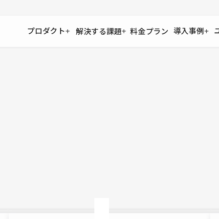
プロダクト
導入事例
解決する課題
料金プラン
運用
より自在に
事例インタビュー
大企業
リソー
お客様からの声をご紹介
サイト運用
Figma to Studio
Studio
制作会
導入企業
安心のバックアップや権限管理
デザインを一瞬でWebサイトに
テンプレ
様々な規模・業種の企業が
広告代
セキュリティ
Lottie for Studio
Studi
Studio Showcase
サイトの安全を守る仕組み
より豊かなアニメーション表現
制作事例
スター
Studioサイトギャラリー
ワークスペース
アクセシビリティ
Studio
複数プロジェクトを一括管理
Webサイトをすべての人に
飲食店
ユーザー
Studio
小売・E
Web制
Studio
ブログを
What'