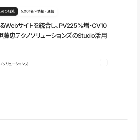
負荷の軽減
5,001名〜
情報・通信
るWebサイトを統合し、PV225%増・CV10
伊藤忠テクノソリューションズのStudio活用
ノソリューションズ