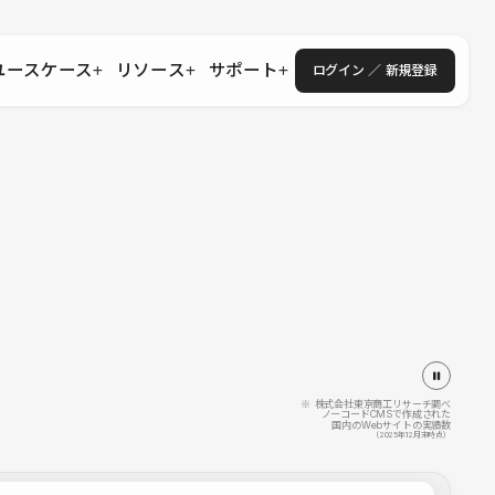
ユースケース
リソース
サポート
ログイン ／ 新規登録
・エンタープライズ
ス
相談窓口
学習コンテンツ
目的に沿ったサポートコンテンツを探す
 Store
Studio Academy
社
よくある質問
ートから始める
公式YouTubeの動画で学ぶ
採用
導入にあたってよくある質問を探す
理店・コンサル
o Showcase
全国ワークショップ
ヘルプセンター
を見る
基本操作を学ぶイベントを探す
トアップ
操作や機能に関するマニュアルを探す
 Community
セミナー
システムステータス
同士で繋がり知見を深める
技術向上に役立つイベントを探す
不具合・障害情報を確認する
 Experts
C
作会社を探す
※ 株式会社東京商工リサーチ調べ
ノーコードCMSで作成された
国内のWebサイトの実績数
 Blog
（2025年12月末時点）
見る
s New