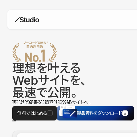
構築
デザインエディタ
コードを書かずにデザイン自体を自
在に
理想を叶える
CMS
Webサイトを、
柔軟なコンテンツ管理システム
最速で公開
。
フォーム
フォーム設置もノーコードで完結
美しさと成果を、両立するWebサイトへ。
SEO
検索エンジン向けの設定項目も充実
無料ではじめる
製品資料をダウンロード