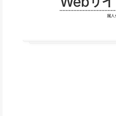
Webサ
属人