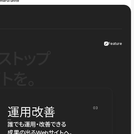
Feature
ストップ
トを。
運用改善
03
誰でも運用・改善できる
成果の出るWebサイトへ。