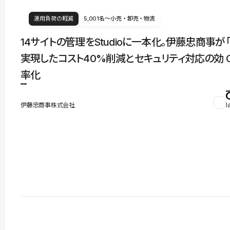
運用負荷の軽減
5,001名〜
小売・卸売・物流
14サイトの管理をStudioに一本化。伊藤忠商事が
実現したコスト40%削減とセキュリティ対応の効
率化
伊藤忠商事株式会社
l