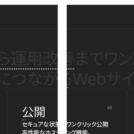
ら運用改善
までワン
につながるWebサイ
公開
02
セキュアな状態でワンクリック公開
高性能なホスティング機能。