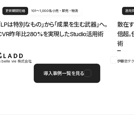
更新期間短縮
101〜1,000名
小売・卸売・物流
運用
「LPは特別なもの」から「成果を生む武器」へ。
散在す
CVR昨年比280%を実現したStudio活用術
倍超。
術
a belle vie 株式会社
伊藤忠テク
導入事例一覧を見る