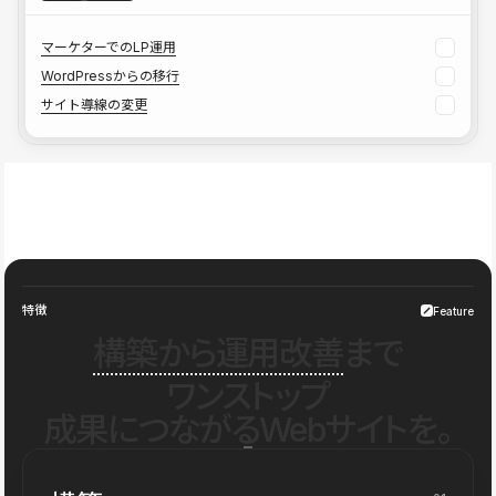
マーケターでのLP運用
WordPressからの移行
サイト導線の変更
特徴
Feature
構築から運用改善
まで
ワンストップ
成果につながるWebサイトを。