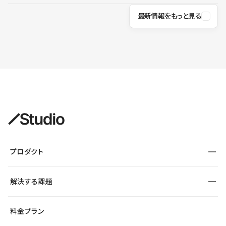
最新情報をもっと見る
プロダクト
構築
解決する課題
デザインエディタ
CMS
サイト種別から探す
料金プラン
コーポレートサイト
フォーム