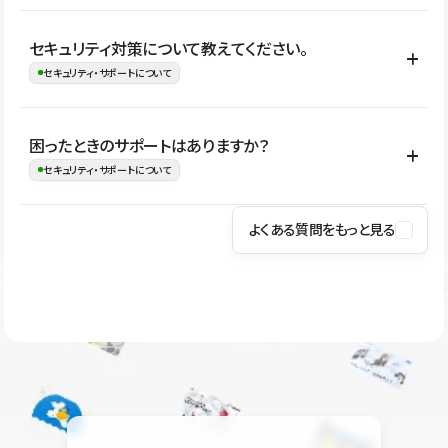
はい。CMSやコンポーネントを活用して更新範囲を設計しておく
セキュリティ対策について教えてください。
ことで、デザインを崩しにくい状態で運用できます。 さらにコン
セキュリティ・サポートについて
テンツ編集モードを使うと、編集できる範囲をテキスト・画像・ア
イコンなどに絞れるため、担当者ごとの見た目のばらつきを抑え
Studioでは、公開サイトやサービスを安全に利用できるよう、通信
困ったときのサポートはありますか？
ながらレイアウトに影響を与えずに更新作業を進めやすくなりま
の暗号化、データ保護、アクセス管理、脆弱性対策など、複数の観
セキュリティ・サポートについて
す。
点からセキュリティ対策を行っています。Studioで公開したサイト
はSSL/TLSによる通信暗号化に対応しており、悪質なスクリプトの
よくある質問をもっと見る
操作方法や機能については、ヘルプセンターでご確認いただけま
実行制限や、不正アクセス・攻撃への対策も実施しています。
す。編集、公開、CMS、フォーム、ドメイン設定など、目的に合
Studioのセキュリティ対策について
わせて記事を検索できます。有人サポート（チャット）は Mini プ
ラン以上のご契約プロジェクトでご利用いただけます。そのほか、
ユーザー同士で質問・相談できるコミュニティもご利用ください。
ヘルプセンターはこちら