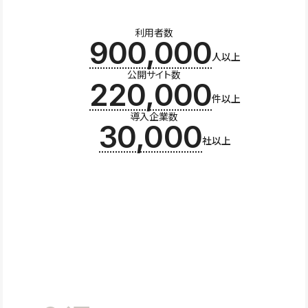
利用者数
900,000
人以上
公開サイト数
220,000
件以上
導入企業数
30,000
社以上