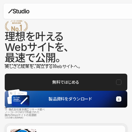
理想を叶える
Webサイトを、
最速で公開
。
美しさと成果を、両立するWebサイトへ。
無料ではじめる
製品資料をダウンロード
※ 株式会社東京商工リサーチ調べ
ノーコードCMSで作成された
国内のWebサイトの実績数
（2025年12月末時点）