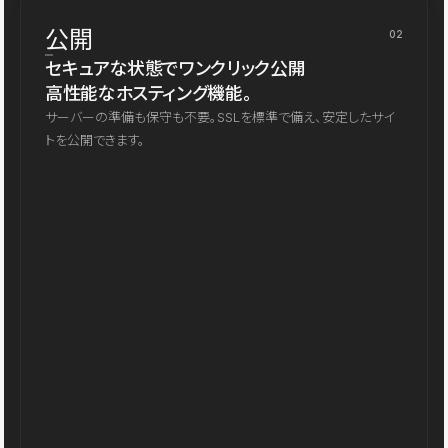
公開
02
セキュアな状態でワンクリック公開
高性能なホスティング機能。
サーバーの準備も保守も不要。SSLを標準で備え、安定したサイ
トを公開できます。