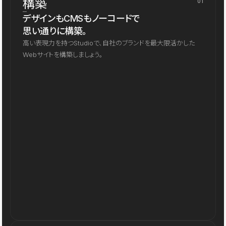
構築
01
デザインもCMSもノーコードで
思い通りに構築。
高い表現力を持つStudioで、自社のブランドを最大限活かした
Webサイトを構築しましょう。