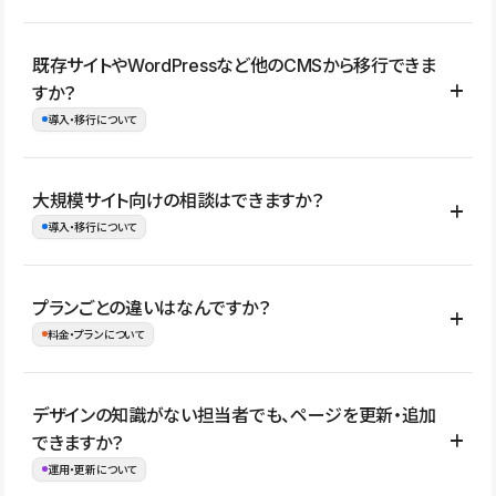
コーポレートサイト、サービスサイト、LP、採用サイト、ブロ
既存サイトやWordPressなど他のCMSから移行できま
グ・メディア、イベントサイト、店舗・商品紹介サイト、ポートフ
すか？
ォリオなど幅広く制作できます。
導入・移行について
制作事例はこちら
はい。既存サイトの構成やコンテンツ、URLを整理したうえで、
大規模サイト向けの相談はできますか？
Studio上に再構築する形で移行できます。 WordPressの場合は、
導入・移行について
XMLファイルを使って投稿記事や固定ページ、カテゴリー、タグな
どの一部データをStudio CMSへインポートできます。ただし、サ
はい。アクセス規模が大きいサイトや、複数部門での運用、権限管
プランごとの違いはなんですか？
イト全体のデザインや設定がそのまま移行されるわけではないた
理、セキュリティ確認、既存システムとの連携など、個別の要件が
料金・プランについて
め、移行後にページ構成やデザイン、CMS設計、URL・リダイレク
ある場合はご相談いただけます。サイトの規模や運用体制に応じ
ト設定などの確認が必要です。
て、適したプランや進め方をご案内します。要件が固まりきってい
公開ページ数、バージョン履歴の期間、CMS利用数の上限、権限
デザインの知識がない担当者でも、ページを更新・追加
ない段階でも、お問い合わせください。
管理の有無などがプランごとに異なります。詳しくは料金プランペ
できますか？
お問合せはこちら
ージをご覧ください。
運用・更新について
料金プランはこちら