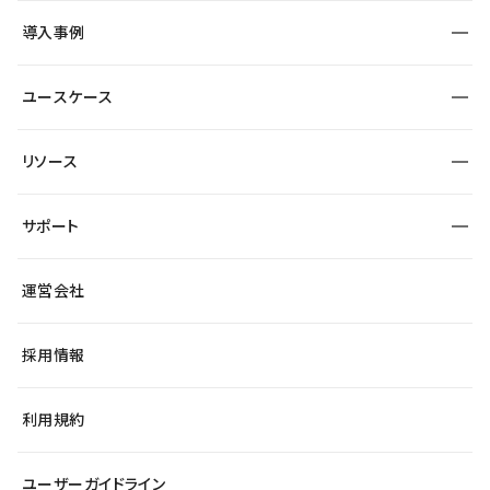
SEO
採用サイト
導入事例
運用
サービスサイト
サイト運用
事例インタビュー
業種から探す
ユースケース
セキュリティ
導入企業
宿泊・レジャー
大企業・エンタープライズ
ワークスペース
サイト制作事例
エンタメ
リソース
より自在に
制作会社
自治体
テンプレートを探す
Figma to Studio
広告代理店・コンサル
サポート
課題から探す
制作会社を探す
Lottie for Studio
スタートアップ
マーケターでのLP運用
総合窓口
サイト制作事例
アクセシビリティ
運営会社
飲食店
よくある質問
WordPressからの移行
ブログ
ヘルプセンター
小売・EC
サイト導線の変更
最新情報
採用情報
システムステータス
Studio Community
学習コンテンツ
利用規約
公式YouTube
全国ワークショップ
ユーザーガイドライン