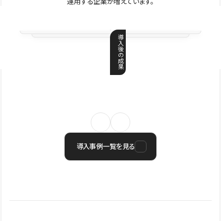
運用する企業が増えています。
導
入
後
の
成
果
導入事例一覧を見る