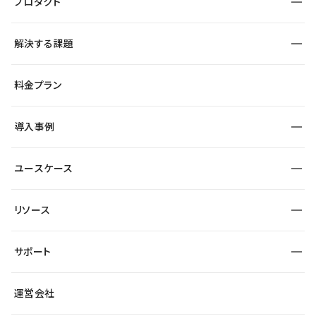
プロダクト
構築
解決する課題
デザインエディタ
CMS
サイト種別から探す
料金プラン
コーポレートサイト
フォーム
SEO
採用サイト
導入事例
運用
サービスサイト
サイト運用
事例インタビュー
業種から探す
ユースケース
セキュリティ
導入企業
宿泊・レジャー
大企業・エンタープライズ
ワークスペース
サイト制作事例
エンタメ
リソース
より自在に
制作会社
自治体
テンプレートを探す
Figma to Studio
広告代理店・コンサル
サポート
課題から探す
制作会社を探す
Lottie for Studio
スタートアップ
マーケターでのLP運用
総合窓口
サイト制作事例
アクセシビリティ
運営会社
飲食店
よくある質問
WordPressからの移行
ブログ