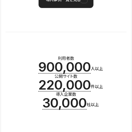
利用者数
900,000
人以上
公開サイト数
220,000
件以上
導入企業数
30,000
社以上