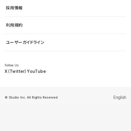
ヘルプセンター
小売・EC
サイト導線の変更
最新情報
採用情報
システムステータス
Studio Community
学習コンテンツ
利用規約
公式YouTube
全国ワークショップ
ユーザーガイドライン
セミナー
Follow Us
X（Twitter）
YouTube
English
© Studio Inc. All Rights Reserved.