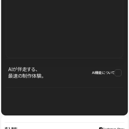
AIが伴走する、
AI機能について
最速の制作体験。
導入事例
Customer Story