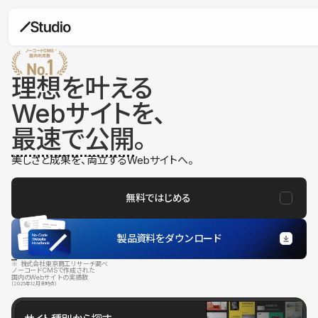
理想を叶える
Webサイトを、
最速で公開
。
美しさと成果を、両立するWebサイトへ。
無料ではじめる
製品資料をダウンロード
※ 株式会社東京商工リサーチ調べ
ノーコードCMSで作成された
国内のWebサイトの実績数
（2025年12月末時点）