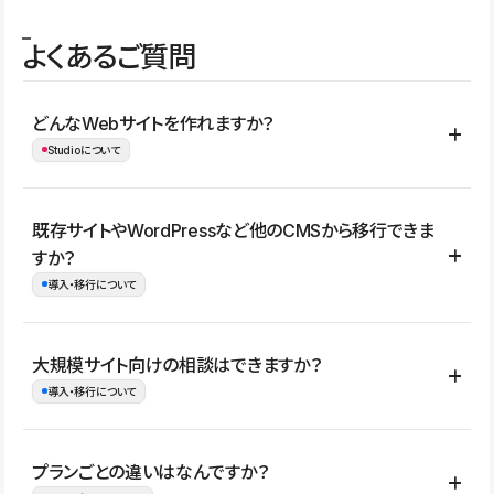
よくあるご質問
どんなWebサイトを作れますか？
Studioについて
コーポレートサイト、サービスサイト、LP、採用サイト、ブロ
既存サイトやWordPressなど他のCMSから移行できま
グ・メディア、イベントサイト、店舗・商品紹介サイト、ポートフ
すか？
ォリオなど幅広く制作できます。
導入・移行について
制作事例はこちら
はい。既存サイトの構成やコンテンツ、URLを整理したうえで、
大規模サイト向けの相談はできますか？
Studio上に再構築する形で移行できます。 WordPressの場合は、
導入・移行について
XMLファイルを使って投稿記事や固定ページ、カテゴリー、タグな
どの一部データをStudio CMSへインポートできます。ただし、サ
はい。アクセス規模が大きいサイトや、複数部門での運用、権限管
プランごとの違いはなんですか？
イト全体のデザインや設定がそのまま移行されるわけではないた