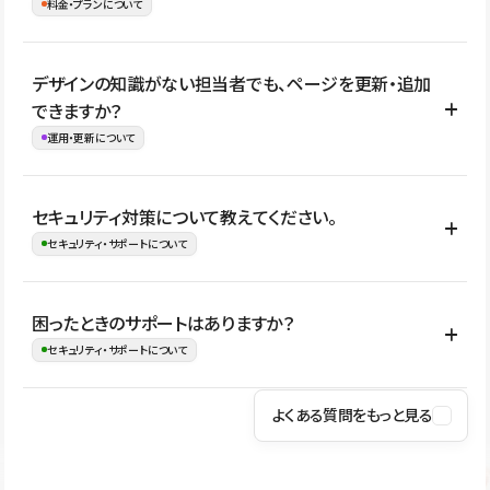
理、セキュリティ確認、既存システムとの連携など、個別の要件が
料金・プランについて
め、移行後にページ構成やデザイン、CMS設計、URL・リダイレク
ある場合はご相談いただけます。サイトの規模や運用体制に応じ
ト設定などの確認が必要です。
て、適したプランや進め方をご案内します。要件が固まりきってい
公開ページ数、バージョン履歴の期間、CMS利用数の上限、権限
デザインの知識がない担当者でも、ページを更新・追加
ない段階でも、お問い合わせください。
管理の有無などがプランごとに異なります。詳しくは料金プランペ
できますか？
お問合せはこちら
ージをご覧ください。
運用・更新について
料金プランはこちら
はい。CMSやコンポーネントを活用して更新範囲を設計しておく
セキュリティ対策について教えてください。
ことで、デザインを崩しにくい状態で運用できます。 さらにコン
セキュリティ・サポートについて
テンツ編集モードを使うと、編集できる範囲をテキスト・画像・ア
イコンなどに絞れるため、担当者ごとの見た目のばらつきを抑え
Studioでは、公開サイトやサービスを安全に利用できるよう、通信
困ったときのサポートはありますか？
ながらレイアウトに影響を与えずに更新作業を進めやすくなりま
の暗号化、データ保護、アクセス管理、脆弱性対策など、複数の観
セキュリティ・サポートについて
す。
点からセキュリティ対策を行っています。Studioで公開したサイト
はSSL/TLSによる通信暗号化に対応しており、悪質なスクリプトの
よくある質問をもっと見る
操作方法や機能については、ヘルプセンターでご確認いただけま
実行制限や、不正アクセス・攻撃への対策も実施しています。
す。編集、公開、CMS、フォーム、ドメイン設定など、目的に合
Studioのセキュリティ対策について
わせて記事を検索できます。有人サポート（チャット）は Mini プ