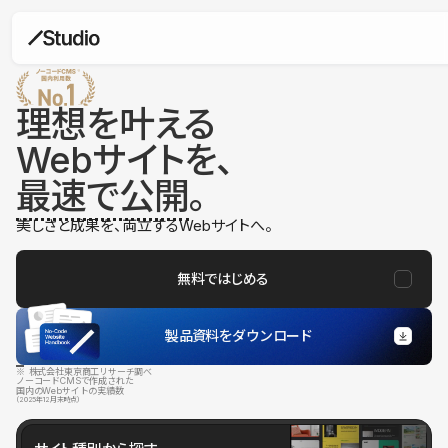
理想を叶える
Webサイトを、
最速で公開
。
美しさと成果を、両立するWebサイトへ。
無料ではじめる
製品資料をダウンロード
※ 株式会社東京商工リサーチ調べ
ノーコードCMSで作成された
国内のWebサイトの実績数
（2025年12月末時点）