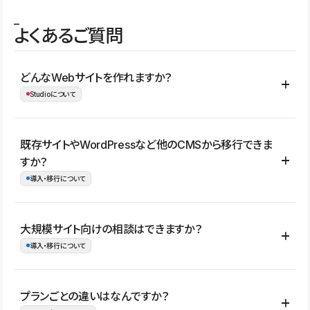
よくあるご質問
どんなWebサイトを作れますか？
Studioについて
コーポレートサイト、サービスサイト、LP、採用サイト、ブロ
既存サイトやWordPressなど他のCMSから移行できま
グ・メディア、イベントサイト、店舗・商品紹介サイト、ポートフ
すか？
ォリオなど幅広く制作できます。
導入・移行について
制作事例はこちら
はい。既存サイトの構成やコンテンツ、URLを整理したうえで、
大規模サイト向けの相談はできますか？
Studio上に再構築する形で移行できます。 WordPressの場合は、
導入・移行について
XMLファイルを使って投稿記事や固定ページ、カテゴリー、タグな
どの一部データをStudio CMSへインポートできます。ただし、サ
はい。アクセス規模が大きいサイトや、複数部門での運用、権限管
プランごとの違いはなんですか？
イト全体のデザインや設定がそのまま移行されるわけではないた