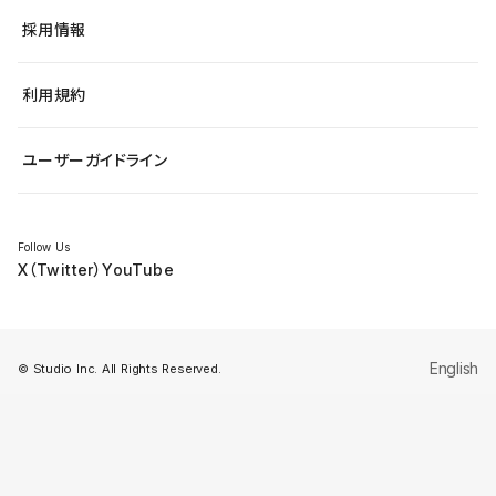
ヘルプセンター
小売・EC
サイト導線の変更
最新情報
採用情報
システムステータス
Studio Community
学習コンテンツ
利用規約
公式YouTube
全国ワークショップ
ユーザーガイドライン
セミナー
Follow Us
X（Twitter）
YouTube
English
© Studio Inc. All Rights Reserved.