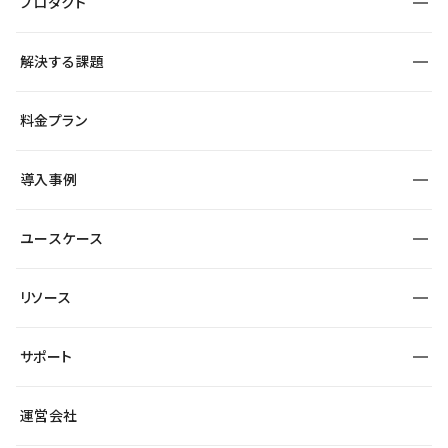
プロダクト
構築
解決する課題
デザインエディタ
CMS
サイト種別から探す
料金プラン
コーポレートサイト
フォーム
SEO
採用サイト
導入事例
運用
サービスサイト
サイト運用
事例インタビュー
業種から探す
ユースケース
セキュリティ
導入企業
宿泊・レジャー
大企業・エンタープライズ
ワークスペース
サイト制作事例
エンタメ
リソース
より自在に
制作会社
自治体
テンプレートを探す
Figma to Studio
広告代理店・コンサル
サポート
課題から探す
制作会社を探す
Lottie for Studio
スタートアップ
マーケターでのLP運用
総合窓口
サイト制作事例
アクセシビリティ
運営会社
飲食店
よくある質問
WordPressからの移行
ブログ