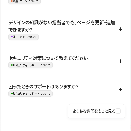
理、セキュリティ確認、既存システムとの連携など、個別の要件が
料金・プランについて
め、移行後にページ構成やデザイン、CMS設計、URL・リダイレク
ある場合はご相談いただけます。サイトの規模や運用体制に応じ
ト設定などの確認が必要です。
て、適したプランや進め方をご案内します。要件が固まりきってい
公開ページ数、バージョン履歴の期間、CMS利用数の上限、権限
デザインの知識がない担当者でも、ページを更新・追加
ない段階でも、お問い合わせください。
管理の有無などがプランごとに異なります。詳しくは料金プランペ
できますか？
お問合せはこちら
ージをご覧ください。
運用・更新について
料金プランはこちら
はい。CMSやコンポーネントを活用して更新範囲を設計しておく
セキュリティ対策について教えてください。
ことで、デザインを崩しにくい状態で運用できます。 さらにコン
セキュリティ・サポートについて
テンツ編集モードを使うと、編集できる範囲をテキスト・画像・ア
イコンなどに絞れるため、担当者ごとの見た目のばらつきを抑え
Studioでは、公開サイトやサービスを安全に利用できるよう、通信
困ったときのサポートはありますか？
ながらレイアウトに影響を与えずに更新作業を進めやすくなりま
の暗号化、データ保護、アクセス管理、脆弱性対策など、複数の観
セキュリティ・サポートについて
す。
点からセキュリティ対策を行っています。Studioで公開したサイト
はSSL/TLSによる通信暗号化に対応しており、悪質なスクリプトの
よくある質問をもっと見る
操作方法や機能については、ヘルプセンターでご確認いただけま
実行制限や、不正アクセス・攻撃への対策も実施しています。
す。編集、公開、CMS、フォーム、ドメイン設定など、目的に合
Studioのセキュリティ対策について
わせて記事を検索できます。有人サポート（チャット）は Mini プ