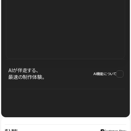
AIが伴走する、
AI機能について
最速の制作体験。
導入事例
Customer Story