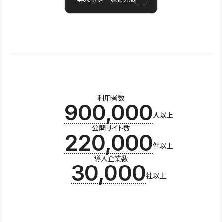
利用者数
900,000
人以上
公開サイト数
220,000
件以上
導入企業数
30,000
社以上