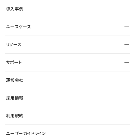
SEO
採用サイト
導入事例
運用
サービスサイト
サイト運用
事例インタビュー
業種から探す
ユースケース
セキュリティ
導入企業
宿泊・レジャー
大企業・エンタープライズ
ワークスペース
サイト制作事例
エンタメ
リソース
より自在に
制作会社
自治体
テンプレートを探す
Figma to Studio
広告代理店・コンサル
サポート
課題から探す
制作会社を探す
Lottie for Studio
スタートアップ
マーケターでのLP運用
総合窓口
サイト制作事例
アクセシビリティ
運営会社
飲食店
よくある質問
WordPressからの移行
ブログ
ヘルプセンター
小売・EC
サイト導線の変更
最新情報
採用情報
システムステータス
Studio Community
学習コンテンツ
利用規約
公式YouTube
全国ワークショップ
ユーザーガイドライン