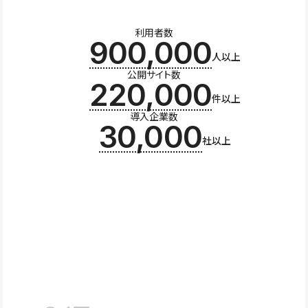
利用者数
900,000
人以上
公開サイト数
220,000
件以上
導入企業数
30,000
社以上