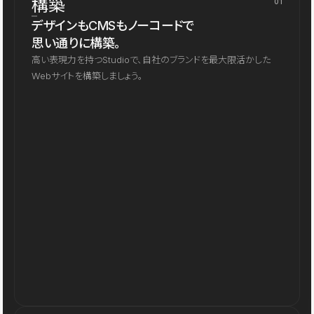
構築
01
デザインもCMSもノーコードで
思い通りに構築。
高い表現力を持つStudioで、自社のブランドを最大限活かした
Webサイトを構築しましょう。