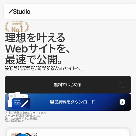
理想を叶える
Webサイトを、
最速で公開
。
美しさと成果を、両立するWebサイトへ。
無料ではじめる
製品資料をダウンロード
※ 株式会社東京商工リサーチ調べ
ノーコードCMSで作成された
国内のWebサイトの実績数
（2025年12月末時点）