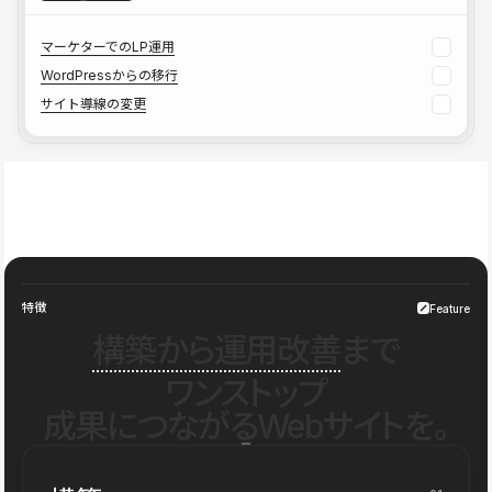
マーケターでのLP運用
WordPressからの移行
サイト導線の変更
特徴
Feature
構築から運用改善
まで
ワンストップ
成果につながるWebサイトを。