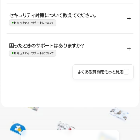
はい。CMSやコンポーネントを活用して更新範囲を設計しておく
セキュリティ対策について教えてください。
ことで、デザインを崩しにくい状態で運用できます。 さらにコン
セキュリティ・サポートについて
テンツ編集モードを使うと、編集できる範囲をテキスト・画像・ア
イコンなどに絞れるため、担当者ごとの見た目のばらつきを抑え
Studioでは、公開サイトやサービスを安全に利用できるよう、通信
困ったときのサポートはありますか？
ながらレイアウトに影響を与えずに更新作業を進めやすくなりま
の暗号化、データ保護、アクセス管理、脆弱性対策など、複数の観
セキュリティ・サポートについて
す。
点からセキュリティ対策を行っています。Studioで公開したサイト
はSSL/TLSによる通信暗号化に対応しており、悪質なスクリプトの
よくある質問をもっと見る
操作方法や機能については、ヘルプセンターでご確認いただけま
実行制限や、不正アクセス・攻撃への対策も実施しています。
す。編集、公開、CMS、フォーム、ドメイン設定など、目的に合
Studioのセキュリティ対策について
わせて記事を検索できます。有人サポート（チャット）は Mini プ
ラン以上のご契約プロジェクトでご利用いただけます。そのほか、
ユーザー同士で質問・相談できるコミュニティもご利用ください。
ヘルプセンターはこちら