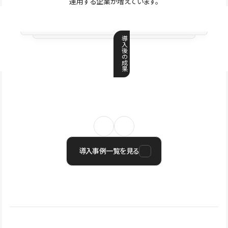
運用する企業が増えています。
導
入
後
の
成
果
導入事例一覧を見る