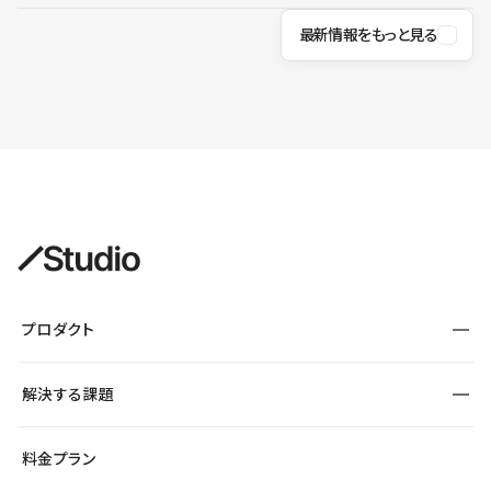
最新情報をもっと見る
プロダクト
構築
解決する課題
デザインエディタ
CMS
サイト種別から探す
料金プラン
コーポレートサイト
フォーム