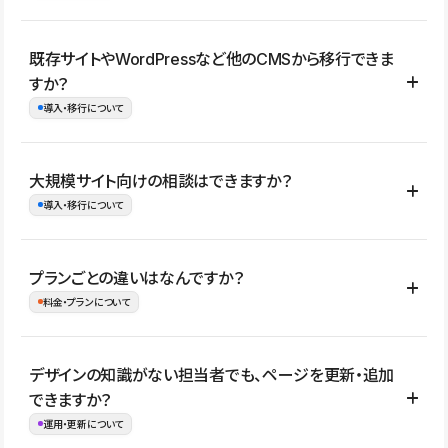
コーポレートサイト、サービスサイト、LP、採用サイト、ブロ
既存サイトやWordPressなど他のCMSから移行できま
グ・メディア、イベントサイト、店舗・商品紹介サイト、ポートフ
すか？
ォリオなど幅広く制作できます。
導入・移行について
制作事例はこちら
はい。既存サイトの構成やコンテンツ、URLを整理したうえで、
大規模サイト向けの相談はできますか？
Studio上に再構築する形で移行できます。 WordPressの場合は、
導入・移行について
XMLファイルを使って投稿記事や固定ページ、カテゴリー、タグな
どの一部データをStudio CMSへインポートできます。ただし、サ
はい。アクセス規模が大きいサイトや、複数部門での運用、権限管
プランごとの違いはなんですか？
イト全体のデザインや設定がそのまま移行されるわけではないた
理、セキュリティ確認、既存システムとの連携など、個別の要件が
料金・プランについて
め、移行後にページ構成やデザイン、CMS設計、URL・リダイレク
ある場合はご相談いただけます。サイトの規模や運用体制に応じ
ト設定などの確認が必要です。
て、適したプランや進め方をご案内します。要件が固まりきってい
公開ページ数、バージョン履歴の期間、CMS利用数の上限、権限
デザインの知識がない担当者でも、ページを更新・追加
ない段階でも、お問い合わせください。
管理の有無などがプランごとに異なります。詳しくは料金プランペ
できますか？
お問合せはこちら
ージをご覧ください。
運用・更新について
料金プランはこちら