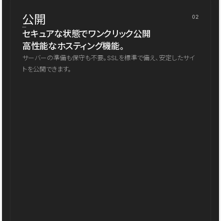
公開
02
セキュアな状態でワンクリック公開
高性能なホスティング機能。
サーバーの準備も保守も不要。SSLを標準で備え、安定したサイ
トを公開できます。