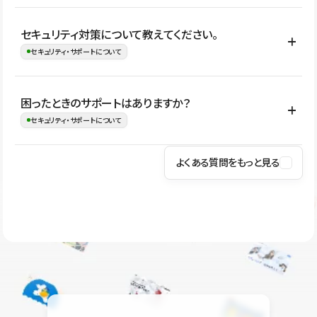
はい。CMSやコンポーネントを活用して更新範囲を設計しておく
セキュリティ対策について教えてください。
ことで、デザインを崩しにくい状態で運用できます。 さらにコン
セキュリティ・サポートについて
テンツ編集モードを使うと、編集できる範囲をテキスト・画像・ア
イコンなどに絞れるため、担当者ごとの見た目のばらつきを抑え
Studioでは、公開サイトやサービスを安全に利用できるよう、通信
困ったときのサポートはありますか？
ながらレイアウトに影響を与えずに更新作業を進めやすくなりま
の暗号化、データ保護、アクセス管理、脆弱性対策など、複数の観
セキュリティ・サポートについて
す。
点からセキュリティ対策を行っています。Studioで公開したサイト
はSSL/TLSによる通信暗号化に対応しており、悪質なスクリプトの
よくある質問をもっと見る
操作方法や機能については、ヘルプセンターでご確認いただけま
実行制限や、不正アクセス・攻撃への対策も実施しています。
す。編集、公開、CMS、フォーム、ドメイン設定など、目的に合
Studioのセキュリティ対策について
わせて記事を検索できます。有人サポート（チャット）は Mini プ
ラン以上のご契約プロジェクトでご利用いただけます。そのほか、
ユーザー同士で質問・相談できるコミュニティもご利用ください。
ヘルプセンターはこちら