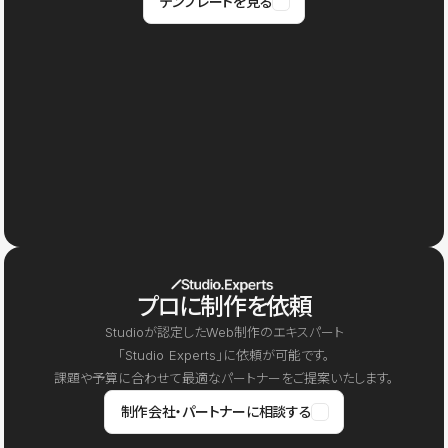
テンプレートを見る
プロに制作を依頼
Studioが認定したWeb制作のエキスパート
「Studio Experts」に依頼が可能です。
課題や予算に合わせて最適なパートナーをご提案いたします。
制作会社・パートナーに相談する