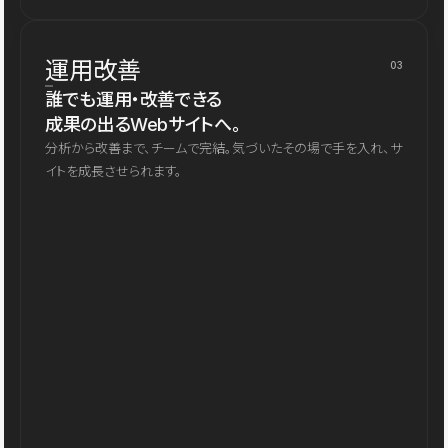
運用改善
03
誰でも運用・改善できる
成果の出るWebサイトへ。
分析から改善まで、チームで完結。気づいたその場で手を入れ、サ
イトを成長させられます。