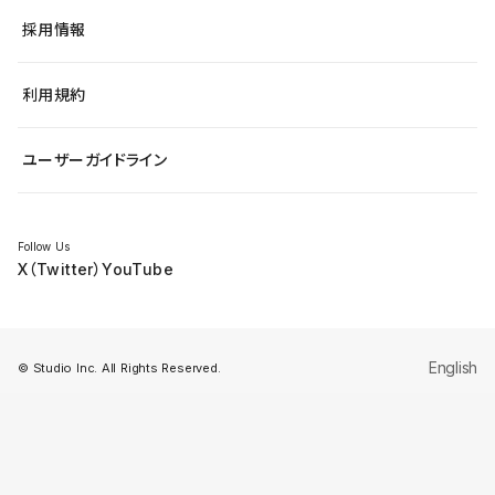
ヘルプセンター
小売・EC
サイト導線の変更
最新情報
採用情報
システムステータス
Studio Community
学習コンテンツ
利用規約
公式YouTube
全国ワークショップ
ユーザーガイドライン
セミナー
Follow Us
X（Twitter）
YouTube
English
© Studio Inc. All Rights Reserved.