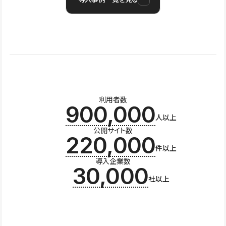
利用者数
900,000
人以上
公開サイト数
220,000
件以上
導入企業数
30,000
社以上