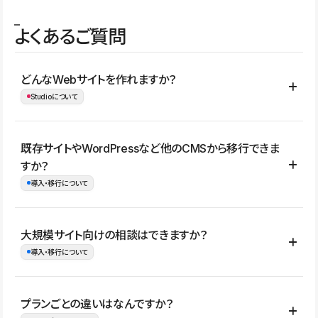
よくあるご質問
どんなWebサイトを作れますか？
Studioについて
コーポレートサイト、サービスサイト、LP、採用サイト、ブロ
既存サイトやWordPressなど他のCMSから移行できま
グ・メディア、イベントサイト、店舗・商品紹介サイト、ポートフ
すか？
ォリオなど幅広く制作できます。
導入・移行について
制作事例はこちら
はい。既存サイトの構成やコンテンツ、URLを整理したうえで、
大規模サイト向けの相談はできますか？
Studio上に再構築する形で移行できます。 WordPressの場合は、
導入・移行について
XMLファイルを使って投稿記事や固定ページ、カテゴリー、タグな
どの一部データをStudio CMSへインポートできます。ただし、サ
はい。アクセス規模が大きいサイトや、複数部門での運用、権限管
プランごとの違いはなんですか？
イト全体のデザインや設定がそのまま移行されるわけではないた