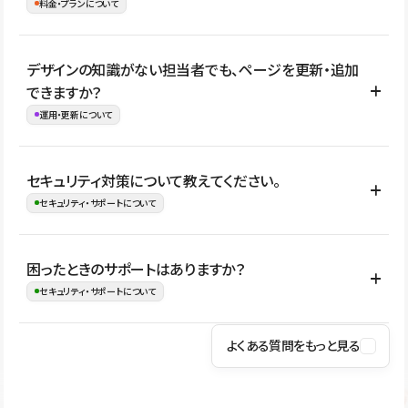
理、セキュリティ確認、既存システムとの連携など、個別の要件が
料金・プランについて
め、移行後にページ構成やデザイン、CMS設計、URL・リダイレク
ある場合はご相談いただけます。サイトの規模や運用体制に応じ
ト設定などの確認が必要です。
て、適したプランや進め方をご案内します。要件が固まりきってい
公開ページ数、バージョン履歴の期間、CMS利用数の上限、権限
デザインの知識がない担当者でも、ページを更新・追加
ない段階でも、お問い合わせください。
管理の有無などがプランごとに異なります。詳しくは料金プランペ
できますか？
お問合せはこちら
ージをご覧ください。
運用・更新について
料金プランはこちら
はい。CMSやコンポーネントを活用して更新範囲を設計しておく
セキュリティ対策について教えてください。
ことで、デザインを崩しにくい状態で運用できます。 さらにコン
セキュリティ・サポートについて
テンツ編集モードを使うと、編集できる範囲をテキスト・画像・ア
イコンなどに絞れるため、担当者ごとの見た目のばらつきを抑え
Studioでは、公開サイトやサービスを安全に利用できるよう、通信
困ったときのサポートはありますか？
ながらレイアウトに影響を与えずに更新作業を進めやすくなりま
の暗号化、データ保護、アクセス管理、脆弱性対策など、複数の観
セキュリティ・サポートについて
す。
点からセキュリティ対策を行っています。Studioで公開したサイト
はSSL/TLSによる通信暗号化に対応しており、悪質なスクリプトの
よくある質問をもっと見る
操作方法や機能については、ヘルプセンターでご確認いただけま
実行制限や、不正アクセス・攻撃への対策も実施しています。
す。編集、公開、CMS、フォーム、ドメイン設定など、目的に合
Studioのセキュリティ対策について
わせて記事を検索できます。有人サポート（チャット）は Mini プ