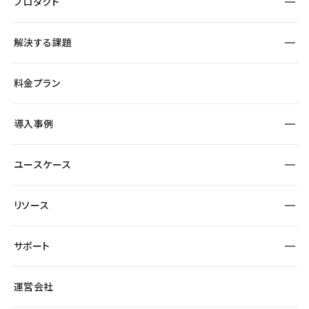
プロダクト
構築
解決する課題
デザインエディタ
CMS
サイト種別から探す
料金プラン
コーポレートサイト
フォーム
SEO
採用サイト
導入事例
運用
サービスサイト
サイト運用
事例インタビュー
業種から探す
ユースケース
セキュリティ
導入企業
宿泊・レジャー
大企業・エンタープライズ
ワークスペース
サイト制作事例
エンタメ
リソース
より自在に
制作会社
自治体
テンプレートを探す
Figma to Studio
広告代理店・コンサル
サポート
課題から探す
制作会社を探す
Lottie for Studio
スタートアップ
マーケターでのLP運用
総合窓口
サイト制作事例
アクセシビリティ
運営会社
飲食店
よくある質問
WordPressからの移行
ブログ