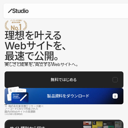
理想を叶える
Webサイトを、
最速で公開
。
美しさと成果を、両立するWebサイトへ。
無料ではじめる
製品資料をダウンロード
※ 株式会社東京商工リサーチ調べ
ノーコードCMSで作成された
国内のWebサイトの実績数
（2025年12月末時点）