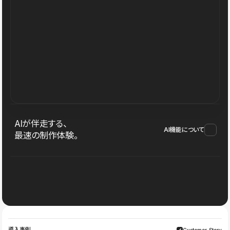
AIが伴走する、
AI機能について
最速の制作体験。
導入事例
Customer Story