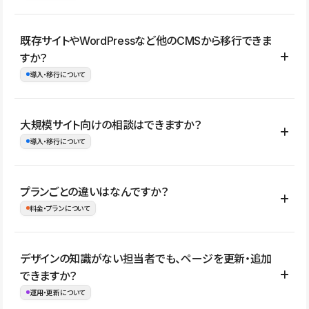
コーポレートサイト、サービスサイト、LP、採用サイト、ブロ
既存サイトやWordPressなど他のCMSから移行できま
グ・メディア、イベントサイト、店舗・商品紹介サイト、ポートフ
すか？
ォリオなど幅広く制作できます。
導入・移行について
制作事例はこちら
はい。既存サイトの構成やコンテンツ、URLを整理したうえで、
大規模サイト向けの相談はできますか？
Studio上に再構築する形で移行できます。 WordPressの場合は、
導入・移行について
XMLファイルを使って投稿記事や固定ページ、カテゴリー、タグな
どの一部データをStudio CMSへインポートできます。ただし、サ
はい。アクセス規模が大きいサイトや、複数部門での運用、権限管
プランごとの違いはなんですか？
イト全体のデザインや設定がそのまま移行されるわけではないた
理、セキュリティ確認、既存システムとの連携など、個別の要件が
料金・プランについて
め、移行後にページ構成やデザイン、CMS設計、URL・リダイレク
ある場合はご相談いただけます。サイトの規模や運用体制に応じ
ト設定などの確認が必要です。
て、適したプランや進め方をご案内します。要件が固まりきってい
公開ページ数、バージョン履歴の期間、CMS利用数の上限、権限
デザインの知識がない担当者でも、ページを更新・追加
ない段階でも、お問い合わせください。
管理の有無などがプランごとに異なります。詳しくは料金プランペ
できますか？
お問合せはこちら
ージをご覧ください。
運用・更新について
料金プランはこちら