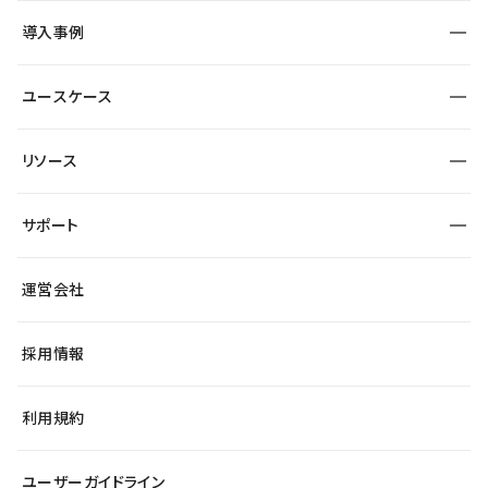
SEO
採用サイト
導入事例
運用
サービスサイト
サイト運用
事例インタビュー
業種から探す
ユースケース
セキュリティ
導入企業
宿泊・レジャー
大企業・エンタープライズ
ワークスペース
サイト制作事例
エンタメ
リソース
より自在に
制作会社
自治体
テンプレートを探す
Figma to Studio
広告代理店・コンサル
サポート
課題から探す
制作会社を探す
Lottie for Studio
スタートアップ
マーケターでのLP運用
総合窓口
サイト制作事例
アクセシビリティ
運営会社
飲食店
よくある質問
WordPressからの移行
ブログ
ヘルプセンター
小売・EC
サイト導線の変更
最新情報
採用情報
システムステータス
Studio Community
学習コンテンツ
利用規約
公式YouTube
全国ワークショップ
ユーザーガイドライン