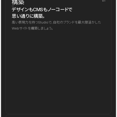
構築
01
デザインもCMSもノーコードで
思い通りに構築。
高い表現力を持つStudioで、自社のブランドを最大限活かした
Webサイトを構築しましょう。