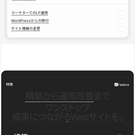
マーケターでのLP運用
WordPressからの移行
サイト導線の変更
特徴
Feature
構築から運用改善
まで
ワンストップ
成果につながるWebサイトを。