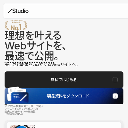
理想を叶える
Webサイトを、
最速で公開
。
美しさと成果を、両立するWebサイトへ。
無料ではじめる
製品資料をダウンロード
※ 株式会社東京商工リサーチ調べ
ノーコードCMSで作成された
国内のWebサイトの実績数
（2025年12月末時点）