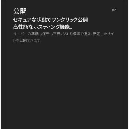
公開
02
セキュアな状態でワンクリック公開
高性能なホスティング機能。
サーバーの準備も保守も不要。SSLを標準で備え、安定したサイ
トを公開できます。