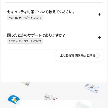
はい。CMSやコンポーネントを活用して更新範囲を設計しておく
セキュリティ対策について教えてください。
ことで、デザインを崩しにくい状態で運用できます。 さらにコン
セキュリティ・サポートについて
テンツ編集モードを使うと、編集できる範囲をテキスト・画像・ア
イコンなどに絞れるため、担当者ごとの見た目のばらつきを抑え
Studioでは、公開サイトやサービスを安全に利用できるよう、通信
困ったときのサポートはありますか？
ながらレイアウトに影響を与えずに更新作業を進めやすくなりま
の暗号化、データ保護、アクセス管理、脆弱性対策など、複数の観
セキュリティ・サポートについて
す。
点からセキュリティ対策を行っています。Studioで公開したサイト
はSSL/TLSによる通信暗号化に対応しており、悪質なスクリプトの
よくある質問をもっと見る
操作方法や機能については、ヘルプセンターでご確認いただけま
実行制限や、不正アクセス・攻撃への対策も実施しています。
す。編集、公開、CMS、フォーム、ドメイン設定など、目的に合
Studioのセキュリティ対策について
わせて記事を検索できます。有人サポート（チャット）は Mini プ
ラン以上のご契約プロジェクトでご利用いただけます。そのほか、
ユーザー同士で質問・相談できるコミュニティもご利用ください。
ヘルプセンターはこちら