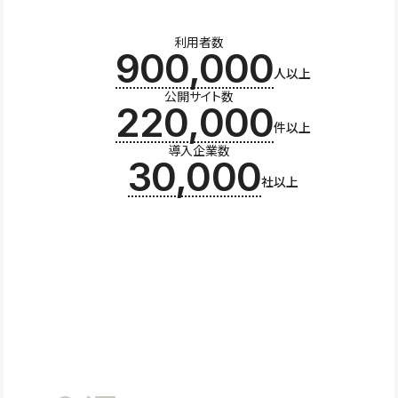
利用者数
900,000
人以上
公開サイト数
220,000
件以上
導入企業数
30,000
社以上