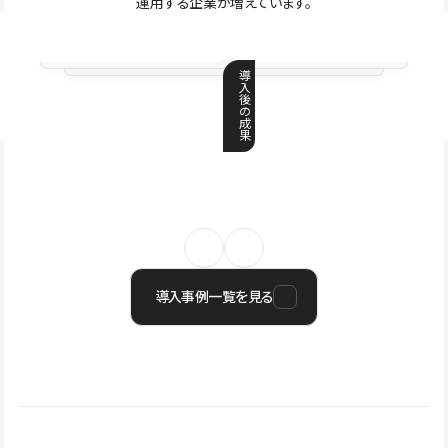
運用する企業が増えています。
導
入
後
の
成
果
導入事例一覧を見る