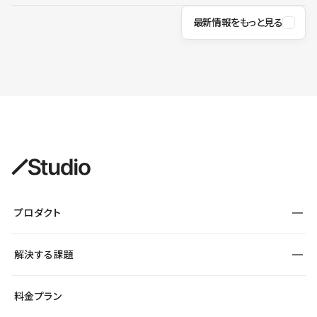
最新情報をもっと見る
プロダクト
構築
解決する課題
デザインエディタ
CMS
サイト種別から探す
料金プラン
コーポレートサイト
フォーム