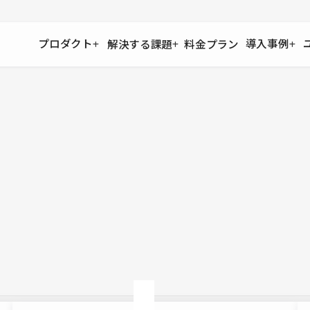
プロダクト
導入事例
解決する課題
料金プラン
運用
より自在に
事例インタビュー
大企業
リソー
お客様からの声をご紹介
サイト運用
Figma to Studio
Studio
制作会
導入企業
安心のバックアップや権限管理
デザインを一瞬でWebサイトに
テンプレ
様々な規模・業種の企業が
広告代
セキュリティ
Lottie for Studio
Studi
Studio Showcase
サイトの安全を守る仕組み
より豊かなアニメーション表現
制作事例
スター
Studioサイトギャラリー
ワークスペース
アクセシビリティ
Studio
複数プロジェクトを一括管理
Webサイトをすべての人に
飲食店
ユーザー
Studio
小売・E
Web制
Studio
ブログを
What'