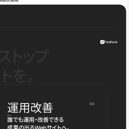
Feature
ストップ
トを。
運用改善
03
誰でも運用・改善できる
成果の出るWebサイトへ。