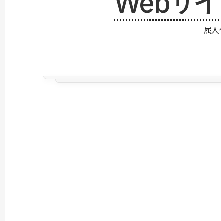
Webサ
属人