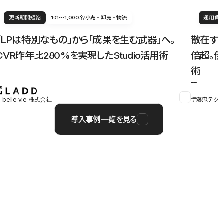
更新期間短縮
101〜1,000名
小売・卸売・物流
運用
「LPは特別なもの」から「成果を生む武器」へ。
散在す
CVR昨年比280%を実現したStudio活用術
倍超。
術
a belle vie 株式会社
伊藤忠テク
導入事例一覧を見る