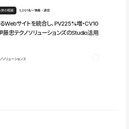
負荷の軽減
5,001名〜
情報・通信
るWebサイトを統合し、PV225%増・CV10
伊藤忠テクノソリューションズのStudio活用
ノソリューションズ