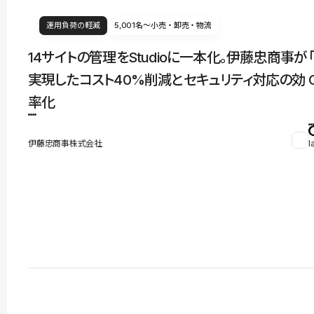
運用負荷の軽減
5,001名〜
小売・卸売・物流
14サイトの管理をStudioに一本化。伊藤忠商事が
実現したコスト40%削減とセキュリティ対応の効
率化
伊藤忠商事株式会社
l