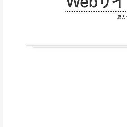
Webサ
属人