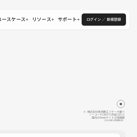
ユースケース
リソース
サポート
ログイン ／ 新規登録
・エンタープライズ
ス
相談窓口
学習コンテンツ
目的に沿ったサポートコンテンツを探す
 Store
Studio Academy
社
よくある質問
ートから始める
公式YouTubeの動画で学ぶ
採用
導入にあたってよくある質問を探す
理店・コンサル
o Showcase
全国ワークショップ
ヘルプセンター
を見る
基本操作を学ぶイベントを探す
トアップ
操作や機能に関するマニュアルを探す
 Community
セミナー
システムステータス
同士で繋がり知見を深める
技術向上に役立つイベントを探す
不具合・障害情報を確認する
 Experts
C
作会社を探す
※ 株式会社東京商工リサーチ調べ
ノーコードCMSで作成された
国内のWebサイトの実績数
 Blog
（2025年12月末時点）
見る
s New