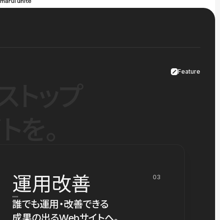
Feature
ストップ
トを。
運用改善
03
誰でも運用・改善できる
成果の出るWebサイトへ。