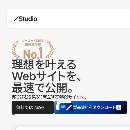
構築
デザインエディタ
コードを書かずにデザイン自体を自
在に
理想を叶える
CMS
Webサイトを、
柔軟なコンテンツ管理システム
最速で公開
。
フォーム
フォーム設置もノーコードで完結
美しさと成果を、両立するWebサイトへ。
SEO
検索エンジン向けの設定項目も充実
無料ではじめる
製品資料をダウンロード