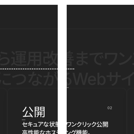
ら運用改善
までワン
につながるWebサイ
公開
02
セキュアな状態でワンクリック公開
高性能なホスティング機能。