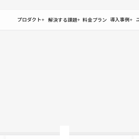
プロダクト
導入事例
解決する課題
料金プラン
運用
より自在に
事例インタビュー
大企業
リソー
お客様からの声をご紹介
サイト運用
Figma to Studio
Studio
制作会
導入企業
安心のバックアップや権限管理
デザインを一瞬でWebサイトに
テンプレ
様々な規模・業種の企業が
広告代
セキュリティ
Lottie for Studio
Studi
Studio Showcase
サイトの安全を守る仕組み
より豊かなアニメーション表現
制作事例
スター
Studioサイトギャラリー
ワークスペース
アクセシビリティ
Studio
複数プロジェクトを一括管理
Webサイトをすべての人に
飲食店
ユーザー
Studio
小売・E
Web制
Studio
ブログを
What'