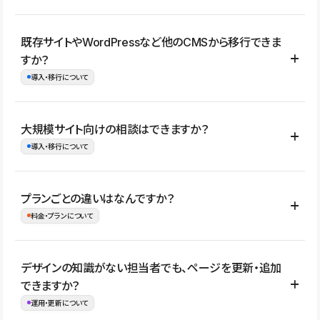
コーポレートサイト、サービスサイト、LP、採用サイト、ブロ
既存サイトやWordPressなど他のCMSから移行できま
グ・メディア、イベントサイト、店舗・商品紹介サイト、ポートフ
すか？
ォリオなど幅広く制作できます。
導入・移行について
制作事例はこちら
はい。既存サイトの構成やコンテンツ、URLを整理したうえで、
大規模サイト向けの相談はできますか？
Studio上に再構築する形で移行できます。 WordPressの場合は、
導入・移行について
XMLファイルを使って投稿記事や固定ページ、カテゴリー、タグな
どの一部データをStudio CMSへインポートできます。ただし、サ
はい。アクセス規模が大きいサイトや、複数部門での運用、権限管
プランごとの違いはなんですか？
イト全体のデザインや設定がそのまま移行されるわけではないた
理、セキュリティ確認、既存システムとの連携など、個別の要件が
料金・プランについて
め、移行後にページ構成やデザイン、CMS設計、URL・リダイレク
ある場合はご相談いただけます。サイトの規模や運用体制に応じ
ト設定などの確認が必要です。
て、適したプランや進め方をご案内します。要件が固まりきってい
公開ページ数、バージョン履歴の期間、CMS利用数の上限、権限
デザインの知識がない担当者でも、ページを更新・追加
ない段階でも、お問い合わせください。
管理の有無などがプランごとに異なります。詳しくは料金プランペ
できますか？
お問合せはこちら
ージをご覧ください。
運用・更新について
料金プランはこちら