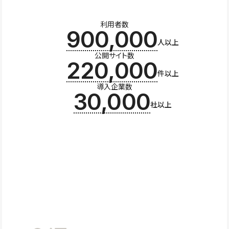
利用者数
900,000
人以上
公開サイト数
220,000
件以上
導入企業数
30,000
社以上