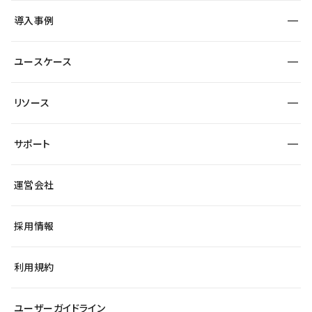
SEO
採用サイト
導入事例
運用
サービスサイト
サイト運用
事例インタビュー
業種から探す
ユースケース
セキュリティ
導入企業
宿泊・レジャー
大企業・エンタープライズ
ワークスペース
サイト制作事例
エンタメ
リソース
より自在に
制作会社
自治体
テンプレートを探す
Figma to Studio
広告代理店・コンサル
サポート
課題から探す
制作会社を探す
Lottie for Studio
スタートアップ
マーケターでのLP運用
総合窓口
サイト制作事例
アクセシビリティ
運営会社
飲食店
よくある質問
WordPressからの移行
ブログ
ヘルプセンター
小売・EC
サイト導線の変更
最新情報
採用情報
システムステータス
Studio Community
学習コンテンツ
利用規約
公式YouTube
全国ワークショップ
ユーザーガイドライン