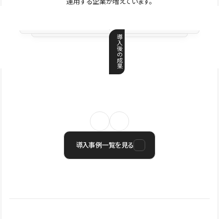
運用する企業が増えています。
導
入
後
の
成
果
導入事例一覧を見る