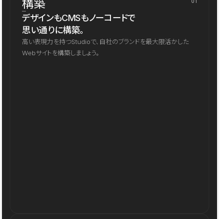
構築
01
デザインもCMSもノーコードで
思い通りに構築。
高い表現力を持つStudioで、自社のブランドを最大限活かした
Webサイトを構築しましょう。