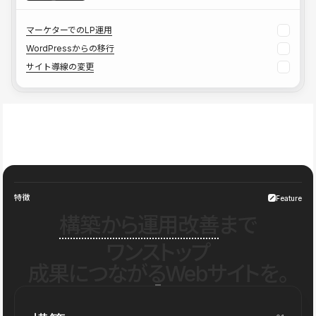
マーケターでのLP運用
WordPressからの移行
サイト導線の変更
特徴
Feature
構築から運用改善
まで
ワンストップ
成果につながるWebサイトを。