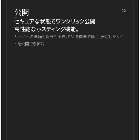
公開
02
セキュアな状態でワンクリック公開
高性能なホスティング機能。
サーバーの準備も保守も不要。SSLを標準で備え、安定したサイ
トを公開できます。