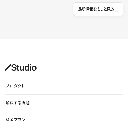
最新情報をもっと見る
プロダクト
構築
解決する課題
デザインエディタ
CMS
サイト種別から探す
料金プラン
コーポレートサイト
フォーム