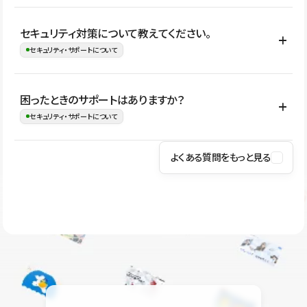
はい。CMSやコンポーネントを活用して更新範囲を設計しておく
セキュリティ対策について教えてください。
ことで、デザインを崩しにくい状態で運用できます。 さらにコン
セキュリティ・サポートについて
テンツ編集モードを使うと、編集できる範囲をテキスト・画像・ア
イコンなどに絞れるため、担当者ごとの見た目のばらつきを抑え
Studioでは、公開サイトやサービスを安全に利用できるよう、通信
困ったときのサポートはありますか？
ながらレイアウトに影響を与えずに更新作業を進めやすくなりま
の暗号化、データ保護、アクセス管理、脆弱性対策など、複数の観
セキュリティ・サポートについて
す。
点からセキュリティ対策を行っています。Studioで公開したサイト
はSSL/TLSによる通信暗号化に対応しており、悪質なスクリプトの
よくある質問をもっと見る
操作方法や機能については、ヘルプセンターでご確認いただけま
実行制限や、不正アクセス・攻撃への対策も実施しています。
す。編集、公開、CMS、フォーム、ドメイン設定など、目的に合
Studioのセキュリティ対策について
わせて記事を検索できます。有人サポート（チャット）は Mini プ
ラン以上のご契約プロジェクトでご利用いただけます。そのほか、
ユーザー同士で質問・相談できるコミュニティもご利用ください。
ヘルプセンターはこちら