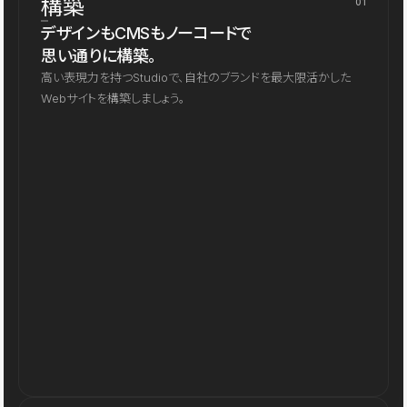
構築
01
デザインもCMSもノーコードで
思い通りに構築。
高い表現力を持つStudioで、自社のブランドを最大限活かした
Webサイトを構築しましょう。