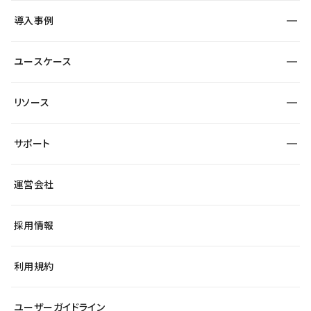
SEO
採用サイト
導入事例
運用
サービスサイト
サイト運用
事例インタビュー
業種から探す
ユースケース
セキュリティ
導入企業
宿泊・レジャー
大企業・エンタープライズ
ワークスペース
サイト制作事例
エンタメ
リソース
より自在に
制作会社
自治体
テンプレートを探す
Figma to Studio
広告代理店・コンサル
サポート
課題から探す
制作会社を探す
Lottie for Studio
スタートアップ
マーケターでのLP運用
総合窓口
サイト制作事例
アクセシビリティ
運営会社
飲食店
よくある質問
WordPressからの移行
ブログ
ヘルプセンター
小売・EC
サイト導線の変更
最新情報
採用情報
システムステータス
Studio Community
学習コンテンツ
利用規約
公式YouTube
全国ワークショップ
ユーザーガイドライン