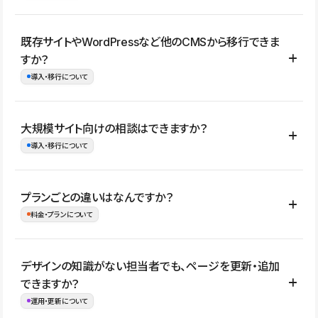
コーポレートサイト、サービスサイト、LP、採用サイト、ブロ
既存サイトやWordPressなど他のCMSから移行できま
グ・メディア、イベントサイト、店舗・商品紹介サイト、ポートフ
すか？
ォリオなど幅広く制作できます。
導入・移行について
制作事例はこちら
はい。既存サイトの構成やコンテンツ、URLを整理したうえで、
大規模サイト向けの相談はできますか？
Studio上に再構築する形で移行できます。 WordPressの場合は、
導入・移行について
XMLファイルを使って投稿記事や固定ページ、カテゴリー、タグな
どの一部データをStudio CMSへインポートできます。ただし、サ
はい。アクセス規模が大きいサイトや、複数部門での運用、権限管
プランごとの違いはなんですか？
イト全体のデザインや設定がそのまま移行されるわけではないた
理、セキュリティ確認、既存システムとの連携など、個別の要件が
料金・プランについて
め、移行後にページ構成やデザイン、CMS設計、URL・リダイレク
ある場合はご相談いただけます。サイトの規模や運用体制に応じ
ト設定などの確認が必要です。
て、適したプランや進め方をご案内します。要件が固まりきってい
公開ページ数、バージョン履歴の期間、CMS利用数の上限、権限
デザインの知識がない担当者でも、ページを更新・追加
ない段階でも、お問い合わせください。
管理の有無などがプランごとに異なります。詳しくは料金プランペ
できますか？
お問合せはこちら
ージをご覧ください。
運用・更新について
料金プランはこちら