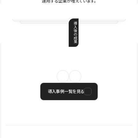
運用する企業が増えています。
導
入
後
の
成
果
導入事例一覧を見る