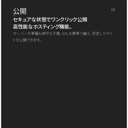
公開
02
セキュアな状態でワンクリック公開
高性能なホスティング機能。
サーバーの準備も保守も不要。SSLを標準で備え、安定したサイ
トを公開できます。