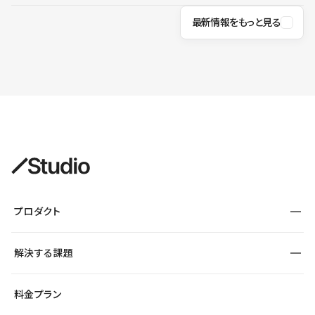
最新情報をもっと見る
プロダクト
構築
解決する課題
デザインエディタ
CMS
サイト種別から探す
料金プラン
コーポレートサイト
フォーム