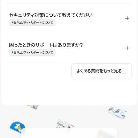
はい。CMSやコンポーネントを活用して更新範囲を設計しておく
セキュリティ対策について教えてください。
ことで、デザインを崩しにくい状態で運用できます。 さらにコン
セキュリティ・サポートについて
テンツ編集モードを使うと、編集できる範囲をテキスト・画像・ア
イコンなどに絞れるため、担当者ごとの見た目のばらつきを抑え
Studioでは、公開サイトやサービスを安全に利用できるよう、通信
困ったときのサポートはありますか？
ながらレイアウトに影響を与えずに更新作業を進めやすくなりま
の暗号化、データ保護、アクセス管理、脆弱性対策など、複数の観
セキュリティ・サポートについて
す。
点からセキュリティ対策を行っています。Studioで公開したサイト
はSSL/TLSによる通信暗号化に対応しており、悪質なスクリプトの
よくある質問をもっと見る
操作方法や機能については、ヘルプセンターでご確認いただけま
実行制限や、不正アクセス・攻撃への対策も実施しています。
す。編集、公開、CMS、フォーム、ドメイン設定など、目的に合
Studioのセキュリティ対策について
わせて記事を検索できます。有人サポート（チャット）は Mini プ
ラン以上のご契約プロジェクトでご利用いただけます。そのほか、
ユーザー同士で質問・相談できるコミュニティもご利用ください。
ヘルプセンターはこちら