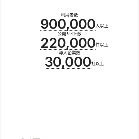
利用者数
900,000
人以上
公開サイト数
220,000
件以上
導入企業数
30,000
社以上