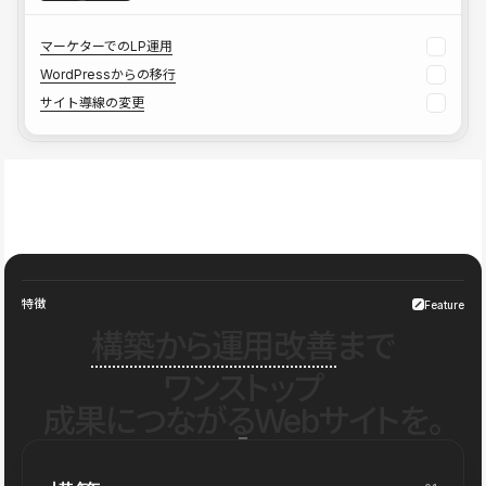
マーケターでのLP運用
WordPressからの移行
サイト導線の変更
特徴
Feature
構築から運用改善
まで
ワンストップ
成果につながるWebサイトを。