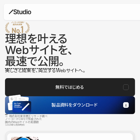
理想を叶える
Webサイトを、
最速で公開
。
美しさと成果を、両立するWebサイトへ。
無料ではじめる
製品資料をダウンロード
※ 株式会社東京商工リサーチ調べ
ノーコードCMSで作成された
国内のWebサイトの実績数
（2025年12月末時点）